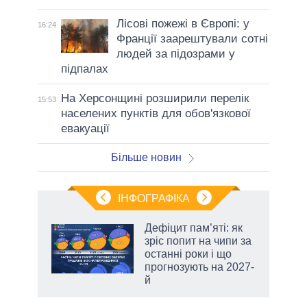
Лісові пожежі в Європі: у
16:24
Франції заарештували сотні
людей за підозрами у
підпалах
На Херсонщині розширили перелік
15:53
населених пунктів для обов'язкової
евакуації
Більше новин
ІНФОГРАФІКА
Дефіцит пам’яті: як
 за
зріс попит на чипи за
асть
останні роки і що
прогнозують на 2027-
й
аспі