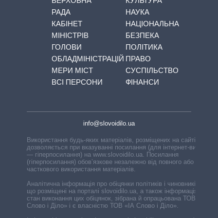
ВЕРХОВНА
КУЛЬТУРА
РАДА
НАУКА
КАБІНЕТ
НАЦІОНАЛЬНА
МІНІСТРІВ
БЕЗПЕКА
ГОЛОВИ
ПОЛІТИКА
ОБЛАДМІНІСТРАЦІЙ
ПРАВО
МЕРИ МІСТ
СУСПІЛЬСТВО
ВСІ ПЕРСОНИ
ФІНАНСИ
info@slovoidilo.ua
Використання будь-яких матеріалів, розміщених на сайті,
дозволяється при вказуванні посилання (для інтернет-видань
— гіперпосилання) на www.slovoidilo.ua. Посилання
(гіперпосилання) обов’язкове незалежно від повного або
часткового використання матеріалів.
Аналітична інформація про обіцянки політиків і чиновників,
що розміщені на порталі slovoidilo.ua, а також інформація про
стан виконання цих обіцянок, зібрана й опрацьована ТОВ «ІА
Слово і Діло» і є власністю ТОВ «ІА Слово і Діло».