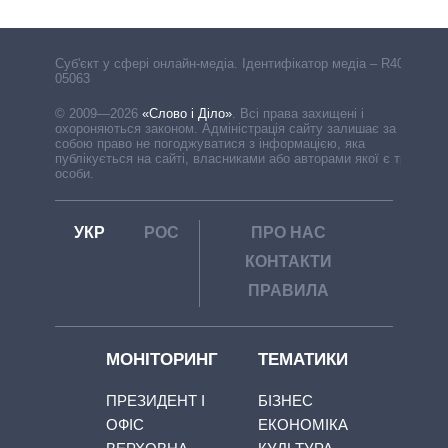
Cуб'єкт у сфері онлайн-медіа. Ідентифікатор медіа – R40-
05063
© 2009—2026
«Слово і Діло»
.
Всі права захищені і
охороняються законом. Адміністрація сайту залишає за
собою право не погоджуватися з інформацією, яка
публікується на сайті, власниками або авторами якої є треті
особи.
УКР
РОС
ПРО НАС
КОНТАКТИ
ПРАВИЛА
МОНІТОРИНГ
ТЕМАТИКИ
ПРЕЗИДЕНТ І
БІЗНЕС
ОФІС
ЕКОНОМІКА