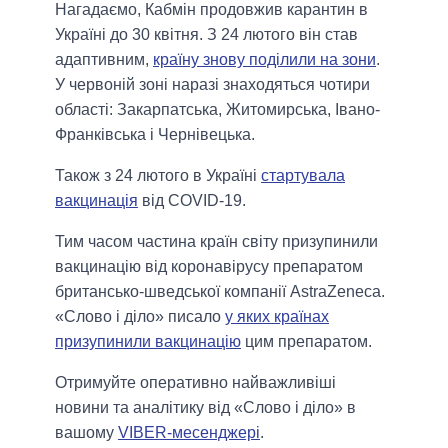
Нагадаємо, Кабмін продовжив карантин в
Україні до 30 квітня. З 24 лютого він став
адаптивним,
країну знову поділили на зони
.
У червоній зоні наразі знаходяться чотири
області: Закарпатська, Житомирська, Івано-
Франківська і Чернівецька.
Також з 24 лютого в Україні
стартувала
вакцинація
від COVID-19.
Тим часом частина країн світу призупинили
вакцинацію від коронавірусу препаратом
британсько-шведської компанії AstraZeneca.
«Слово і діло» писало
у яких країнах
призупинили вакцинацію
цим препаратом.
Отримуйте оперативно найважливіші
новини та аналітику від «Слово і діло» в
вашому
VIBER-месенджері
.