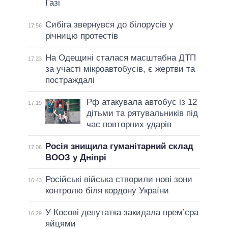
Газі
Сибіга звернувся до білорусів у
17:56
річницю протестів
На Одещині сталася масштабна ДТП
17:23
за участі мікроавтобусів, є жертви та
постраждалі
Рф атакувала автобус із 12
17:19
дітьми та рятувальників під
час повторних ударів
Росія знищила гуманітарний склад
17:06
ВООЗ у Дніпрі
Російські війська створили нові зони
16:43
контролю біля кордону України
У Косові депутатка закидала прем’єра
16:29
яйцями