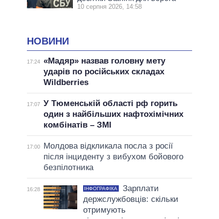
10 серпня 2026, 14:58
НОВИНИ
«Мадяр» назвав головну мету
17:24
ударів по російських складах
Wildberries
У Тюменській області рф горить
17:07
один з найбільших нафтохімічних
комбінатів – ЗМІ
Молдова відкликала посла з росії
17:00
після інциденту з вибухом бойового
безпілотника
Зарплати
ІНФОГРАФІКА
16:28
держслужбовців: скільки
отримують