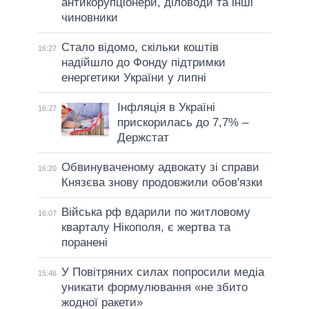
антикорупціонери, діловоди та інші
чиновники
Стало відомо, скільки коштів
16:27
надійшло до Фонду підтримки
енергетики України у липні
Інфляція в Україні
16:27
прискорилась до 7,7% –
Держстат
Обвинуваченому адвокату зі справи
16:20
Князєва знову продовжили обов'язки
Війська рф вдарили по житловому
16:07
кварталу Нікополя, є жертва та
поранені
У Повітряних силах попросили медіа
15:46
уникати формулювання «не збито
жодної ракети»