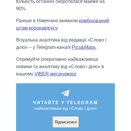
Кількість останніх скоротилася майже на
90%.
Раніше в Німеччині виявили
комбінований
штам коронавірусу
.
Візуальна аналітика від редакції «Слово і
діло» – у Telegram-каналі
Pics&Maps
.
Отримуйте оперативно найважливіші
новини та аналітику від «Слово і діло» в
вашому
VIBER-месенджері
.
ЧИТАЙТЕ У TELEGRAM
найважливіше від «Слово і діло»
Підписатися