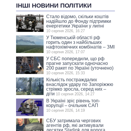
ІНШІ НОВИНИ ПОЛІТИКИ
Стало відомо, скільки коштів
надійшло до Фонду підтримки
енергетики України у липні
10 серпня 2026, 16:27
У Тюменській області рф
горить один з найбільших
нафтохімічних комбінатів – ЗМІ
10 серпня 2026, 17:07
У СБС попередили, що рф
прагне запускати одночасно
200 ракет по Україні (уточнено)
10 серпня 2026, 15:33
Кількість постраждалих
внаслідок удару по Запоріжжю
стрімко зросла, серед них –
діти
10 серпня 2026, 14:27
В Україні зріс рівень топ-
корупції – очільник САП
10 серпня 2026, 14:19
СБУ затримала чергових
агентів рф, які активували
десятки Starlink для ворога