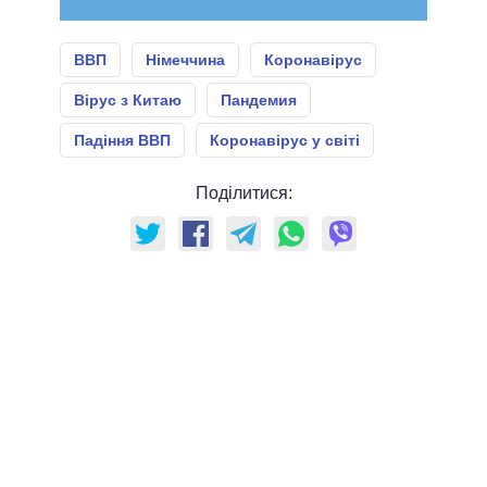
ВВП
Німеччина
Коронавірус
Вірус з Китаю
Пандемия
Падіння ВВП
Коронавірус у світі
Поділитися: