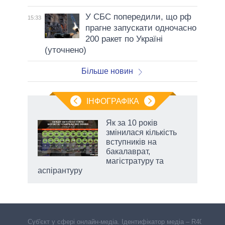
У СБС попередили, що рф
15:33
прагне запускати одночасно
200 ракет по Україні
(уточнено)
Більше новин
ІНФОГРАФІКА
 5
Як за 10 років
вго
змінилася кількість
вступників на
бакалаврат,
магістратуру та
аспірантуру
чино
Cуб'єкт у сфері онлайн-медіа. Ідентифікатор медіа – R40-