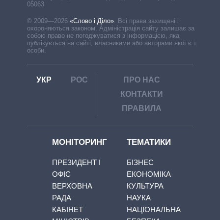
05063
© 2009—2026
«Слово і Діло»
.
Всі права захищені і
охороняються законом. Адміністрація сайту залишає за
собою право не погоджуватися з інформацією, яка
публікується на сайті, власниками або авторами якої є треті
особи.
УКР
РОС
ПРО НАС
КОНТАКТИ
ПРАВИЛА
МОНІТОРИНГ
ТЕМАТИКИ
ПРЕЗИДЕНТ І
БІЗНЕС
ОФІС
ЕКОНОМІКА
ВЕРХОВНА
КУЛЬТУРА
РАДА
НАУКА
КАБІНЕТ
НАЦІОНАЛЬНА