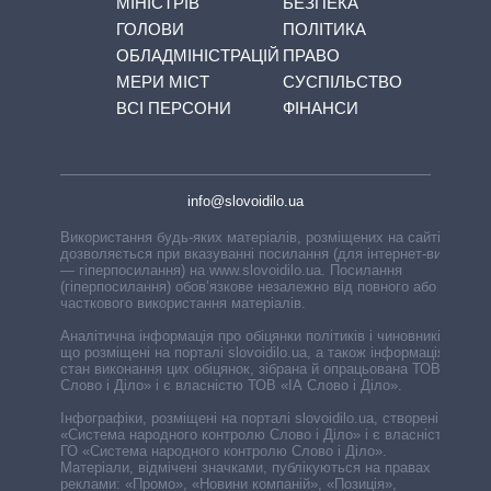
МІНІСТРІВ
БЕЗПЕКА
ГОЛОВИ
ПОЛІТИКА
ОБЛАДМІНІСТРАЦІЙ
ПРАВО
МЕРИ МІСТ
СУСПІЛЬСТВО
ВСІ ПЕРСОНИ
ФІНАНСИ
info@slovoidilo.ua
Використання будь-яких матеріалів, розміщених на сайті,
дозволяється при вказуванні посилання (для інтернет-видань
— гіперпосилання) на www.slovoidilo.ua. Посилання
(гіперпосилання) обов’язкове незалежно від повного або
часткового використання матеріалів.
Аналітична інформація про обіцянки політиків і чиновників,
що розміщені на порталі slovoidilo.ua, а також інформація про
стан виконання цих обіцянок, зібрана й опрацьована ТОВ «ІА
Слово і Діло» і є власністю ТОВ «ІА Слово і Діло».
Інфографіки, розміщені на порталі slovoidilo.ua, створені ГО
«Система народного контролю Слово і Діло» і є власністю
ГО «Система народного контролю Слово і Діло».
Матеріали, відмічені значками, публікуються на правах
реклами: «Промо», «Новини компаній», «Позиція»,