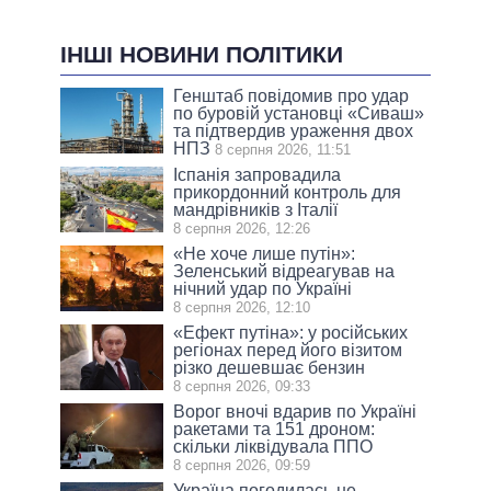
ІНШІ НОВИНИ ПОЛІТИКИ
Генштаб повідомив про удар
по буровій установці «Сиваш»
та підтвердив ураження двох
НПЗ
8 серпня 2026, 11:51
Іспанія запровадила
прикордонний контроль для
мандрівників з Італії
8 серпня 2026, 12:26
«Не хоче лише путін»:
Зеленський відреагував на
нічний удар по Україні
8 серпня 2026, 12:10
«Ефект путіна»: у російських
регіонах перед його візитом
різко дешевшає бензин
8 серпня 2026, 09:33
Ворог вночі вдарив по Україні
ракетами та 151 дроном:
скільки ліквідувала ППО
8 серпня 2026, 09:59
Україна погодилась не