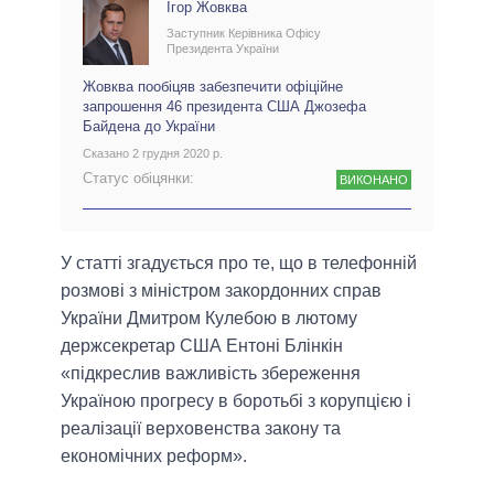
Ігор Жовква
Заступник Керівника Офісу
Президента України
Жовква пообіцяв забезпечити офіційне
запрошення 46 президента США Джозефа
Байдена до України
Сказано 2 грудня 2020 р.
Статус обіцянки:
ВИКОНАНО
У статті згадується про те, що в телефонній
розмові з міністром закордонних справ
України Дмитром Кулебою в лютому
держсекретар США Ентоні Блінкін
«підкреслив важливість збереження
Україною прогресу в боротьбі з корупцією і
реалізації верховенства закону та
економічних реформ».