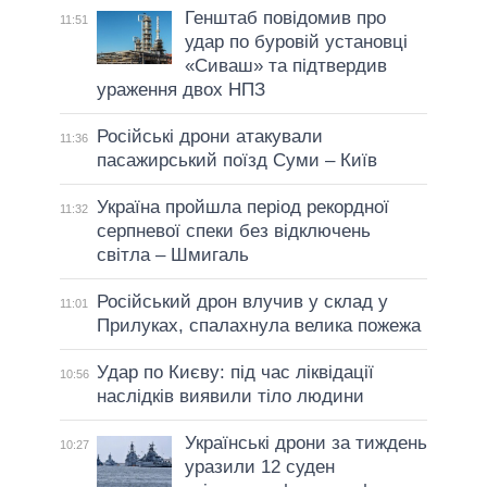
Генштаб повідомив про
11:51
удар по буровій установці
«Сиваш» та підтвердив
ураження двох НПЗ
Російські дрони атакували
11:36
пасажирський поїзд Суми – Київ
Україна пройшла період рекордної
11:32
серпневої спеки без відключень
світла – Шмигаль
Російський дрон влучив у склад у
11:01
Прилуках, спалахнула велика пожежа
Удар по Києву: під час ліквідації
10:56
наслідків виявили тіло людини
Українські дрони за тиждень
10:27
уразили 12 суден