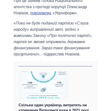
Про це заявив голова Національного
агентства з протидії корупції Олександр
Новіков,
повідомляє
«Укрінформ».
«
Поки не буде поданий партією «Слуга
народу» виправлений звіт, згідно з
вимогами Закону «Про політичні партії»,
партія не зможе отримати державне
фінансування. Зараз таке фінансування
призупинено
», - підкреслив Новіков.
Скільки один українець витратить на
утримання Верховної ради в 2021 році