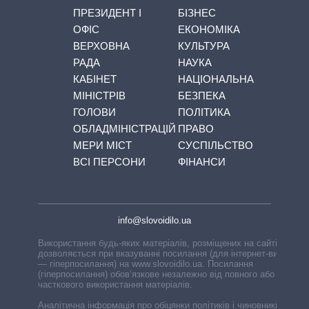
ПРЕЗИДЕНТ І
БІЗНЕС
ОФІС
ЕКОНОМІКА
ВЕРХОВНА
КУЛЬТУРА
РАДА
НАУКА
КАБІНЕТ
НАЦІОНАЛЬНА
МІНІСТРІВ
БЕЗПЕКА
ГОЛОВИ
ПОЛІТИКА
ОБЛАДМІНІСТРАЦІЙ
ПРАВО
МЕРИ МІСТ
СУСПІЛЬСТВО
ВСІ ПЕРСОНИ
ФІНАНСИ
info@slovoidilo.ua
Використання будь-яких матеріалів, розміщених на сайті,
дозволяється при вказуванні посилання (для інтернет-видань
— гіперпосилання) на www.slovoidilo.ua. Посилання
(гіперпосилання) обов’язкове незалежно від повного або
часткового використання матеріалів.
Аналітична інформація про обіцянки політиків і чиновників,