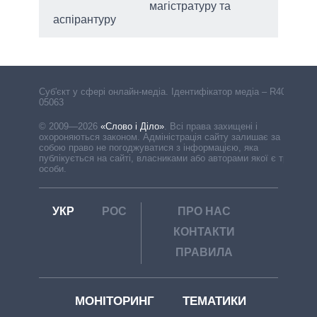
магістратуру та
аспірантуру
Cуб'єкт у сфері онлайн-медіа. Ідентифікатор медіа – R40-
05063
© 2009—2026
«Слово і Діло»
.
Всі права захищені і
охороняються законом. Адміністрація сайту залишає за
собою право не погоджуватися з інформацією, яка
публікується на сайті, власниками або авторами якої є треті
особи.
УКР
РОС
ПРО НАС
КОНТАКТИ
ПРАВИЛА
МОНІТОРИНГ
ТЕМАТИКИ