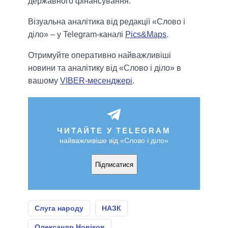
державного фінансування.
Візуальна аналітика від редакції «Слово і
діло» – у Telegram-каналі
Pics&Maps
.
Отримуйте оперативно найважливіші
новини та аналітику від «Слово і діло» в
вашому
VIBER-месенджері
.
ЧИТАЙТЕ У TELEGRAM
найважливіше від «Слово і діло»
Підписатися
Слуга народу
НАЗК
Олександр Новіков