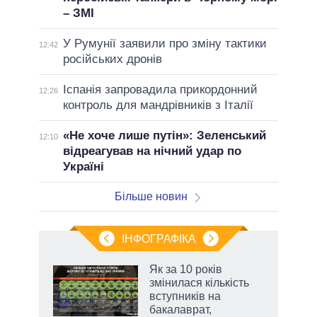
– ЗМІ
У Румунії заявили про зміну тактики
12:42
російських дронів
Іспанія запровадила прикордонний
12:26
контроль для мандрівників з Італії
«Не хоче лише путін»: Зеленський
12:10
відреагував на нічний удар по
Україні
Більше новин
ІНФОГРАФІКА
Як за 10 років
 за
змінилася кількість
асть
вступників на
бакалаврат,