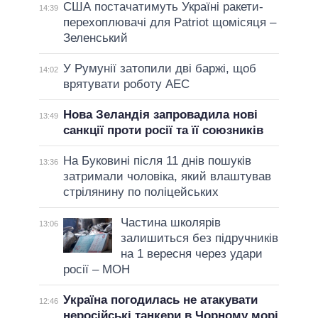
США постачатимуть Україні ракети-
14:39
перехоплювачі для Patriot щомісяця –
Зеленський
У Румунії затопили дві баржі, щоб
14:02
врятувати роботу АЕС
Нова Зеландія запровадила нові
13:49
санкції проти росії та її союзників
На Буковині після 11 днів пошуків
13:36
затримали чоловіка, який влаштував
стрілянину по поліцейських
Частина школярів
13:06
залишиться без підручників
на 1 вересня через удари
росії – МОН
Україна погодилась не атакувати
12:46
неросійські танкери в Чорному морі