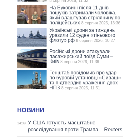
8 серпня 2026, 11:32
На Буковині після 11 днів
пошуків затримали чоловіка,
який влаштував стрілянину по
поліцейських
8 серпня 2026, 13:36
Українські дрони за тиждень
уразили 12 суден «тіньового
флоту» рф
8 серпня 2026, 10:27
Російські дрони атакували
пасажирський поїзд Суми –
Київ
8 серпня 2026, 11:36
Генштаб повідомив про удар
по буровій установці «Сиваш»
та підтвердив ураження двох
НПЗ
8 серпня 2026, 11:51
НОВИНИ
У США готують масштабне
14:39
розслідування проти Трампа – Reuters