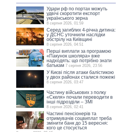
Удари рф по портах можуть
удвічі скоротити експорт
українського зерна
8 серпня 2026, 01:59
Серед загиблих 4-річна дитина:
у ДСНС уточнили наслідки
обстрілу на Київщині
8 серпня 2026, 04:51
Перші виплати за програмою
«Пакунок школяра» вже
надходять: що потрібно знати
батькам
7 серпня 2026, 23:56
У Києві після атаки балістикою
у двох районах сталися пожежі
8 серпня 2026, 03:47
Частину військових з полку
«Скеля» почали переводити в
інші підрозділи – ЗМІ
8 серпня 2026, 02:41
Частині пенсіонерів та
отримувачів соцвиплат треба
змінити банк до 15 вересня:
кого це стосується