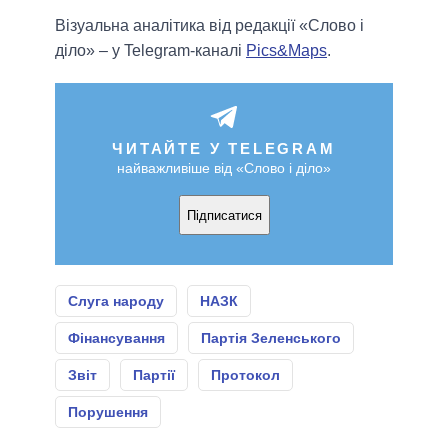
Візуальна аналітика від редакції «Слово і
діло» – у Telegram-каналі
Pics&Maps
.
ЧИТАЙТЕ У TELEGRAM
найважливіше від «Слово і діло»
Підписатися
Слуга народу
НАЗК
Фінансування
Партія Зеленського
Звіт
Партії
Протокол
Порушення