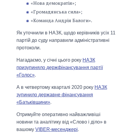
«Нова демократія»;
«Громадянська сила»;
«Команда Андрія Балоги».
Як уточнили в НАЗК, щодо керівників усіх 11
партій до суду направили адміністративні
протоколи.
Нагадаємо, у січні цього року
НАЗК
призупиняло держфінансування партії
«Голос»
.
А в четвертому кварталі 2020 року
НАЗК
зупинило державне фінансування
«Батьківщини»
.
Отримуйте оперативно найважливіші
новини та аналітику від «Слово і діло» в
вашому
VIBER-месенджері
.