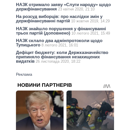
НАЗК отримало заяву «Слуги народу» щодо
держфінансування
23 квітня 2020, 21:10
На розсуд виборців: про наслідки змін у
держфінансуванні партій
10 жовтня 2019, 14:29
НАЗК знайшло порушення у фінансуванні
трьох партій (доповнено)
10 лютого 2021, 15:49
НАЗК склало два адмінпротоколи щодо
Тупицького
8 лютого 2021, 16:01
Дефіцит бюджету: коли Держказначейство
припиняло фінансування незахищених
видатків
26 листопада 2020, 18:22