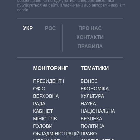
собою право не погоджуватися з інформацією, яка
публікується на сайті, власниками або авторами якої є треті
особи.
УКР
РОС
ПРО НАС
КОНТАКТИ
ПРАВИЛА
МОНІТОРИНГ
ТЕМАТИКИ
ПРЕЗИДЕНТ І
БІЗНЕС
ОФІС
ЕКОНОМІКА
ВЕРХОВНА
КУЛЬТУРА
РАДА
НАУКА
КАБІНЕТ
НАЦІОНАЛЬНА
МІНІСТРІВ
БЕЗПЕКА
ГОЛОВИ
ПОЛІТИКА
ОБЛАДМІНІСТРАЦІЙ
ПРАВО