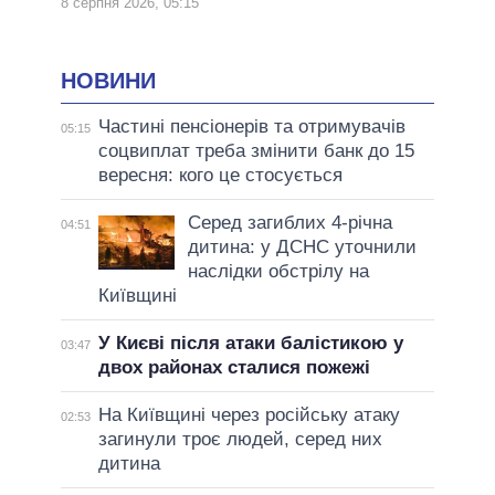
8 серпня 2026, 05:15
НОВИНИ
Частині пенсіонерів та отримувачів
05:15
соцвиплат треба змінити банк до 15
вересня: кого це стосується
Серед загиблих 4-річна
04:51
дитина: у ДСНС уточнили
наслідки обстрілу на
Київщині
У Києві після атаки балістикою у
03:47
двох районах сталися пожежі
На Київщині через російську атаку
02:53
загинули троє людей, серед них
дитина