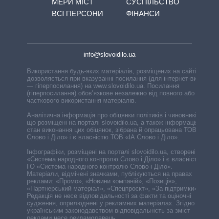
МЕРИ МІСТ
СУСПІЛЬСТВО
ВСІ ПЕРСОНИ
ФІНАНСИ
info@slovoidilo.ua
Використання будь-яких матеріалів, розміщених на сайті,
дозволяється при вказуванні посилання (для інтернет-видань
— гіперпосилання) на www.slovoidilo.ua. Посилання
(гіперпосилання) обов’язкове незалежно від повного або
часткового використання матеріалів.
Аналітична інформація про обіцянки політиків і чиновників,
що розміщені на порталі slovoidilo.ua, а також інформація про
стан виконання цих обіцянок, зібрана й опрацьована ТОВ «ІА
Слово і Діло» і є власністю ТОВ «ІА Слово і Діло».
Інфографіки, розміщені на порталі slovoidilo.ua, створені ГО
«Система народного контролю Слово і Діло» і є власністю
ГО «Система народного контролю Слово і Діло».
Матеріали, відмічені значками, публікуються на правах
реклами: «Промо», «Новини компаній», «Позиція»,
«Партнерський матеріал», «Спецпроєкт», «За підтримки».
Редакція не несе відповідальності за факти та оціночні
судження, оприлюднені у рекламних матеріалах. Згідно з
українським законодавством відповідальність за зміст
реклами несе рекламодавець.