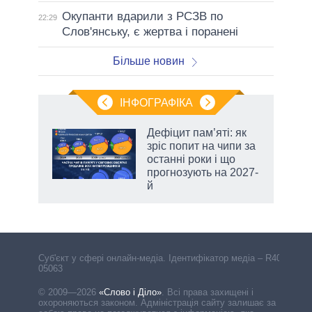
Окупанти вдарили з РСЗВ по
22:29
Слов'янську, є жертва і поранені
Більше новин
ІНФОГРАФІКА
жет
Дефіцит пам’яті: як
зріс попит на чипи за
ків
останні роки і що
прогнозують на 2027-
й
Cуб'єкт у сфері онлайн-медіа. Ідентифікатор медіа – R40-
05063
© 2009—2026
«Слово і Діло»
.
Всі права захищені і
охороняються законом. Адміністрація сайту залишає за