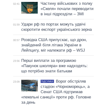
Частину військових з полку
02:41
«Скеля» почали переводити
в інші підрозділи – ЗМІ
Удари рф по портах можуть удвічі
01:59
скоротити експорт українського зерна
Розвідка США припускає, що дрон,
00:57
знайдений біля літака України в
Лейпцигу, міг належати рф – WSJ
Перші виплати за програмою
23:56
«Пакунок школяра» вже надходять:
що потрібно знати батькам
Ворог обстріляв
ПІДСУМКИ
23:09
стадіон «Чорноморець», а
Сенат США підтримав
«пекельні санкції» проти рф. Головне
за день