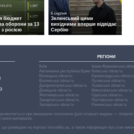
6 серпня
ся бюджет
Зеленський цими
ва оборони за 13
вихідними вперше відвідає
и з росією
Сербію
РЕГІОНИ
Київ
Івано-Франківська обл
Автономна республіка Крим
Київська область
Вінницька область
Кіровоградська област
В
Волинська область
Луганська область
Дніпропетровська область
Львівська область
Й
Донецька область
Миколаївська область
Житомирська область
Одеська область
Закарпатська область
Полтавська область
Запорізька область
Рівненська область
 дозволяється при вказуванні посилання (для інтернет-видань — гіперпоси
стання матеріалів.
, що розміщені на порталі slovoidilo.ua, а також інформація про стан вик