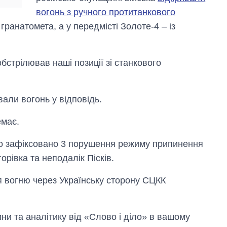
вогонь з ручного протитанкового
ранатомета, а у передмісті Золоте-4 – із
стрілював наші позиції зі станкового
вали вогонь у відповідь.
емає.
уло зафіксовано 3 порушення режиму припинення
рівка та неподалік Пісків.
вогню через Українську сторону СЦКК
и та аналітику від «Слово і діло» в вашому