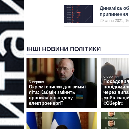
Динаміка об
припинення 
29 січня 2021, 1
ІНШІ НОВИНИ ПОЛІТИКИ
6 серпня
Посадовця
6 серпня
Окремі списки для зими і
повідомили
літа: Кабмін змінить
через випа
правила розподілу
мобілізацій
електроенергії
«Оберіг»