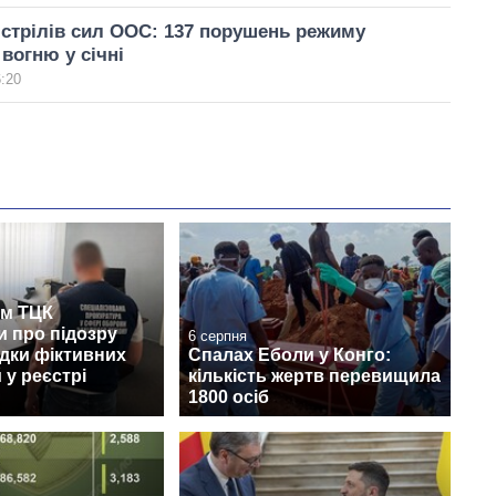
стрілів сил ООС: 137 порушень режиму
вогню у січні
6:20
м ТЦК
 про підозру
6 серпня
дки фіктивних
Спалах Еболи у Конго:
 у реєстрі
кількість жертв перевищила
1800 осіб