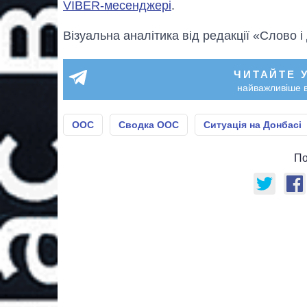
VIBER-месенджері
.
Візуальна аналітика від редакції «Слово і
ЧИТАЙТЕ 
найважливіше в
ООС
Сводка ООС
Ситуація на Донбасі
По