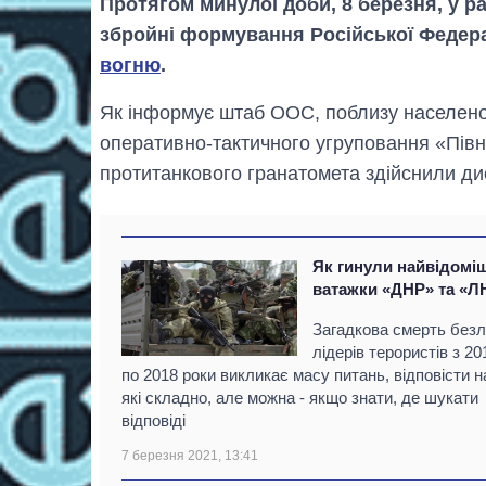
Протягом минулої доби, 8 березня, у р
збройні формування Російської Федера
вогню
.
Як інформує штаб ООС, поблизу населеног
оперативно-тактичного угруповання «Півн
протитанкового гранатомета здійснили ди
Як гинули найвідомі
ватажки «ДНР» та «Л
Загадкова смерть безлі
лідерів терористів з 20
по 2018 роки викликає масу питань, відповісти н
які складно, але можна - якщо знати, де шукати
відповіді
7 березня 2021, 13:41