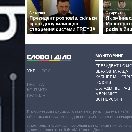
6 серпня
6 серпня
Президент розповів, скільки
Як змінив
країн долучилися до
Міністерст
створення системи FREYJA
років війн
МОНІТОРИНГ
ПРЕЗИДЕНТ І ОФІС
УКР
РОС
ВЕРХОВНА РАДА
КАБІНЕТ МІНІСТРІ
ГОЛОВИ
ПРО НАС
ОБЛАДМІНІСТРАЦІ
КОНТАКТИ
МЕРИ МІСТ
ПРАВИЛА
ВСІ ПЕРСОНИ
Використання будь-яких матеріалів, розміщених на сайті,
обов’язкове незалежно від повного або часткового викори
Аналітична інформація про обіцянки політиків і чиновників
Діло» і є власністю ТОВ «ІА Слово і Діло».