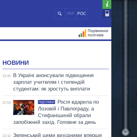
УКР
РОС
Порівняння
політиків
ЦІЙ
МЕРИ МІСТ
ВСІ ПЕРСОНИ
НОВИНИ
В Україні анонсували підвищення
23:45
зарплат учителям і стипендій
студентам: як зростуть виплати
Росія вдарила по
ПІДСУМКИ
22:53
Лозовій і Павлограду, а
Стефанішиній обрали
запобіжний захід. Головне за день
Зеленський цими вихідними вперше
22:32