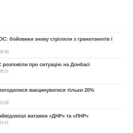
С: бойовики знову стріляли з гранатометів і
08:39
 розповіли про ситуацію на Донбасі
08:21
погодилися вакцинуватися тільки 20%
22:28
айвідоміші ватажки «ДНР» та «ЛНР»
13:41