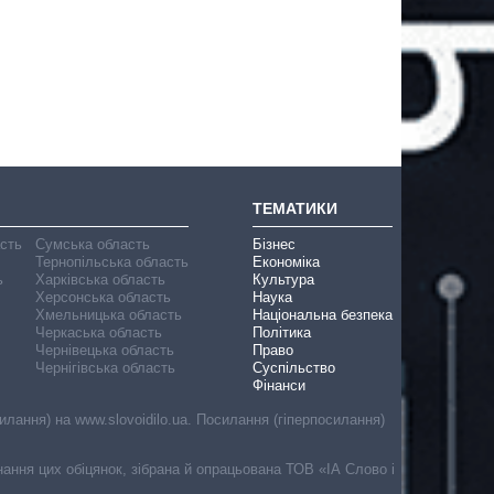
ТЕМАТИКИ
асть
Сумська область
Бізнес
Тернопільська область
Економіка
ь
Харківська область
Культура
Херсонська область
Наука
Хмельницька область
Національна безпека
Черкаська область
Політика
Чернівецька область
Право
Чернігівська область
Суспільство
Фінанси
лання) на www.slovoidilo.ua. Посилання (гіперпосилання)
онання цих обіцянок, зібрана й опрацьована ТОВ «ІА Слово і