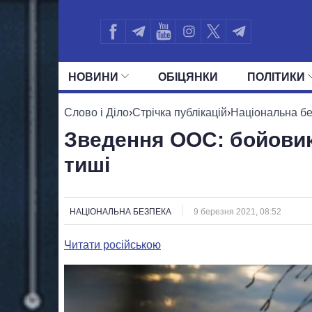
НОВИНИ
ОБIЦЯНКИ
ПОЛIТИКИ
УСІ ПОЛІТИКИ
ПРЕЗИДЕНТ І ОФ
Слово і Діло
›
Стрічка публікацій
›
Національна б
Зведення ООС: бойовик
тиші
НАЦІОНАЛЬНА БЕЗПЕКА
9 березня 2021, 08:52
Читати російською