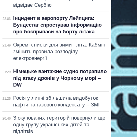
відвідає Сербію
Інцидент в аеропорту Лейпцига:
22:03
Бундестаг спростував інформацію
про боєприпаси на борту літака
Окремі списки для зими і літа: Кабмін
21:49
змінить правила розподілу
електроенергії
Німецьке вантажне судно потрапило
21:29
під атаку дронів у Чорному морі –
DW
Росія у липні збільшила видобуток
21:25
нафти та газового конденсату – ЗМІ
З окупованих територій повернули ще
20:46
одну групу українських дітей та
підлітків