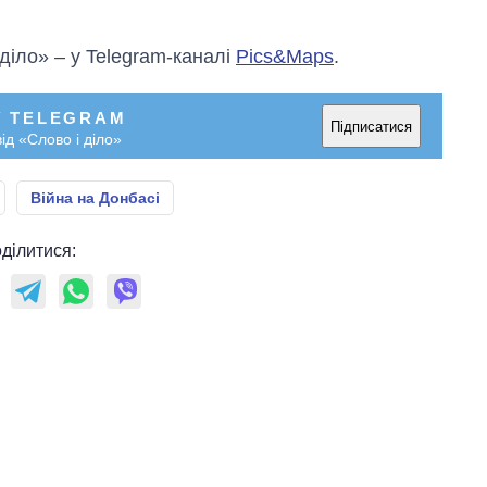
 діло» – у Telegram-каналі
Pics&Maps
.
У TELEGRAM
Підписатися
ід «Слово і діло»
Війна на Донбасі
ділитися: