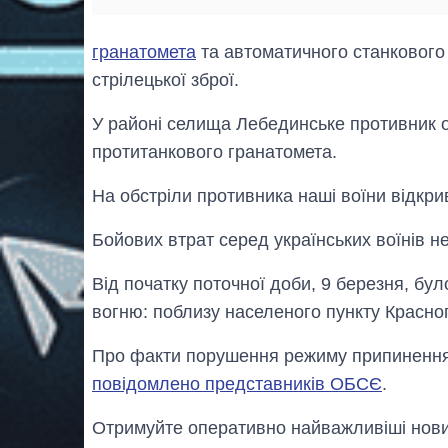
гранатомета
та автоматичного станкового г
стрілецької зброї.
У районі селища Лебединське противник об
протитанкового гранатомета.
На обстріли противника наші воїни відкри
Бойових втрат серед українських воїнів н
Від початку поточної доби, 9 березня, б
вогню: поблизу населеного пункту Красного
Про факти порушення режиму припинення 
повідомлено представників ОБСЄ
.
Отримуйте оперативно найважливіші новин