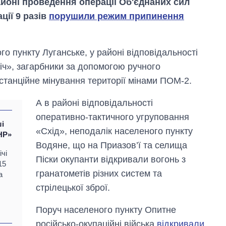
айоні проведення операції Об'єднаних сил
ції 9 разів
порушили режим припинення
о пункту Луганське, у районі відповідальності
іч», загарбники за допомогою ручного
станційне мінування території мінами ПОМ-2.
А в районі відповідальності
оперативно-тактичного угруповання
ші
«Схід», неподалік населеного пункту
НР»
Водяне, що на Приазов’ї та селища
чі
Піски окупанти відкривали вогонь з
15
Економіка ШІ-
гранатометів різних систем та
а
гігантів: скільки
стрілецької зброї.
коштують і
заробляють
Поруч населеного пункту Опитне
OpenAI та
Anthropic
російсько-окупаційні війська
відкривали