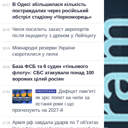
В Одесі збільшилася кількість
19:17
постраждалих через російський
обстріл стадіону «Чорноморець»
Чехія посилить захист аеропортів
18:45
після інциденту з дроном у Лейпцигу
Міжнародні резерви України
18:09
скоротилися у липні
База ФСБ та 6 суден «тіньового
18:05
флоту»: СБС атакували понад 100
ворожих цілей росіян
Дефіцит пам’яті:
ІНФОГРАФІКА
17:52
як зріс попит на чипи за
останні роки і що
прогнозують на 2027-й
Армія рф завдала ударів по 7 об'єктах
17:38