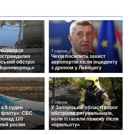
ільшилася
7 серпня
постраждалих
Чехія посилить захист
йський обстріл
аеропортів після інциденту
«Чорноморець»
з дроном у Лейпцигу
7 серпня
а 6 суден
У Запорізькій області ворог
о флоту»: СБС
обстріляв рятувальників,
понад 100
коли ті гасили пожежу після
лей росіян
«прильоту»