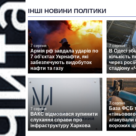
ІНШІ НОВИНИ ПОЛІТИКИ
7 серпня
7 серпня
Армія рф завдала ударів по
В Одесі зб
7 об'єктах Укрнафти, які
кількість 
забезпечують видобуток
через росі
нафти та газу
стадіону 
7 серпня
База ФСБ т
7 серпня
ВАКС відмовився зупинити
«тіньовог
слухання справи про
атакували 
інфраструктуру Харкова
ворожих ці