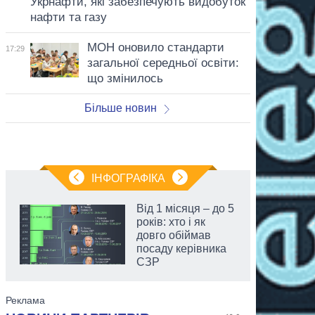
Укрнафти, які забезпечують видобуток
нафти та газу
МОН оновило стандарти
17:29
загальної середньої освіти:
що змінилось
Більше новин
ІНФОГРАФІКА
Від 1 місяця – до 5
років: хто і як
довго обіймав
посаду керівника
СЗР