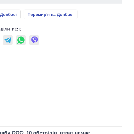
 Донбасі
Перемир'я на Донбасі
ділитися:
абу ООС: 10 обстрілів, втрат немає