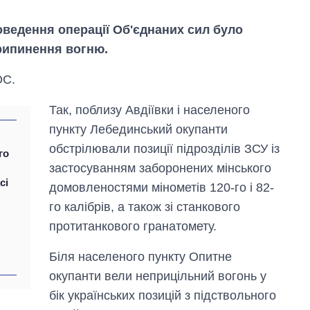
роведення операції Об'єднаних сил було
рипинення вогню.
ОС.
Так, поблизу Авдіївки і населеного
пункту Лебединський окупанти
обстрілювали позиції підрозділів ЗСУ із
го
застосуванням заборонених мінського
сі
домовленостями мінометів 120-го і 82-
Скільки картоплі
го калібрів, а також зі станкового
вирощували в
протитанкового гранатомету.
Україні до і під час
великої війни
Біля населеного пункту Опитне
окупанти вели неприцільний вогонь у
бік українських позицій з підствольного