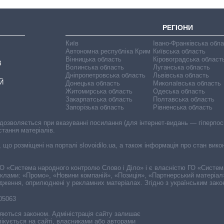
РЕГІОНИ
Київ
Івано-Франківська обл
Автономна республіка Крим
Київська область
Вінницька область
Кіровоградська област
В
Волинська область
Луганська область
Дніпропетровська область
Львівська область
Й
Донецька область
Миколаївська область
Житомирська область
Одеська область
Закарпатська область
Полтавська область
Запорізька область
Рівненська область
 дозволяється при вказуванні посилання (для інтернет-видань — гіперпоси
стання матеріалів.
, що розміщені на порталі slovoidilo.ua, а також інформація про стан вик
і ГО «Система народного контролю Слово і Діло» і є власністю ГО «Систе
еклами: «Промо», «Новини компаній», «Позиція», «Партнерський матеріал
судження, оприлюднені у рекламних матеріалах. Згідно з українським зак
-05063
няються законом. Адміністрація сайту залишає
ікується на сайті, власниками або авторами