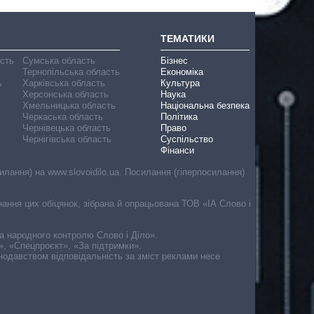
ТЕМАТИКИ
асть
Сумська область
Бізнес
Тернопільська область
Економіка
ь
Харківська область
Культура
Херсонська область
Наука
Хмельницька область
Національна безпека
Черкаська область
Політика
Чернівецька область
Право
Чернігівська область
Суспільство
Фінанси
лання) на www.slovoidilo.ua. Посилання (гіперпосилання)
онання цих обіцянок, зібрана й опрацьована ТОВ «ІА Слово і
ма народного контролю Слово і Діло».
», «Спецпроєкт», «За підтримки».
онодавством відповідальність за зміст реклами несе