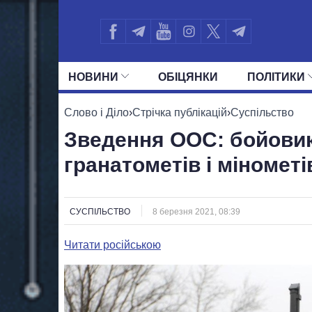
НОВИНИ
ОБIЦЯНКИ
ПОЛIТИКИ
УСІ ПОЛІТИКИ
ПРЕЗИДЕНТ І ОФ
Слово і Діло
›
Стрічка публікацій
›
Суспільство
Зведення ООС: бойовик
гранатометів і мінометі
СУСПІЛЬСТВО
8 березня 2021, 08:39
Читати російською