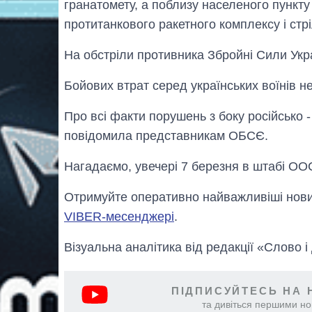
гранатомету, а поблизу населеного пункту
протитанкового ракетного комплексу і стрі
На обстріли противника Збройні Сили Укр
Бойових втрат серед українських воїнів не
Про всі факти порушень з боку російсько 
повідомила представникам ОБСЄ.
Нагадаємо, увечері 7 березня в штабі О
Отримуйте оперативно найважливіші новин
VIBER-месенджері
.
Візуальна аналітика від редакції «Слово і
ПІДПИСУЙТЕСЬ НА 
та дивіться першими нов