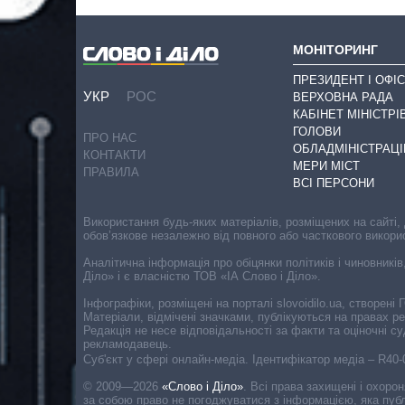
МОНІТОРИНГ
ПРЕЗИДЕНТ І ОФІС
УКР
РОС
ВЕРХОВНА РАДА
КАБІНЕТ МІНІСТРІ
ГОЛОВИ
ПРО НАС
ОБЛАДМІНІСТРАЦІ
КОНТАКТИ
МЕРИ МІСТ
ПРАВИЛА
ВСІ ПЕРСОНИ
Використання будь-яких матеріалів, розміщених на сайті,
обов’язкове незалежно від повного або часткового викори
Аналітична інформація про обіцянки політиків і чиновників
Діло» і є власністю ТОВ «ІА Слово і Діло».
Інфографіки, розміщені на порталі slovoidilo.ua, створен
Матеріали, відмічені значками, публікуються на правах р
Редакція не несе відповідальності за факти та оціночні 
рекламодавець.
Cуб'єкт у сфері онлайн-медіа. Ідентифікатор медіа – R40
© 2009—2026
«Слово і Діло»
.
Всі права захищені і охоро
за собою право не погоджуватися з інформацією, яка публ