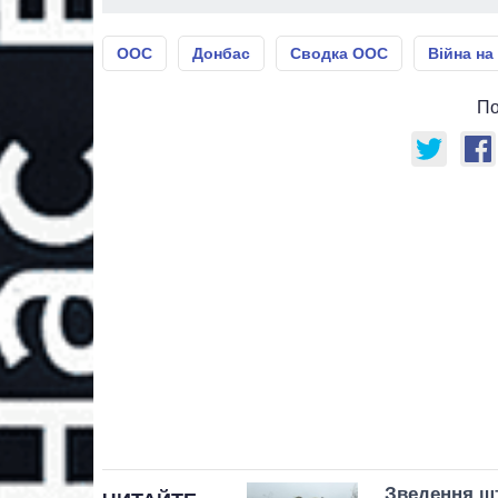
ООС
Донбас
Сводка ООС
Війна на
По
Зведення шт