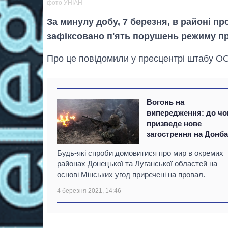
фото УНІАН
За минулу добу, 7 березня, в районі п
зафіксовано п'ять порушень режиму п
Про це повідомили у пресцентрі штабу О
Вогонь на
випередження: до чо
призведе нове
загострення на Донба
Будь-які спроби домовитися про мир в окремих
районах Донецької та Луганської областей на
основі Мінських угод приречені на провал.
4 березня 2021, 14:46