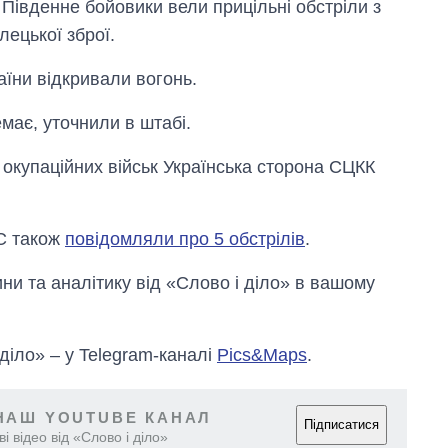
 Південне бойовики вели прицільні обстріли з
лецької зброї.
аїни відкривали вогонь.
має, уточнили в штабі.
- окупаційних військ Українська сторона СЦКК
ОС також
повідомляли про 5 обстрілів
.
и та аналітику від «Слово і діло» в вашому
 діло» – у Telegram-каналі
Pics&Maps
.
НАШ YOUTUBE КАНАЛ
Підписатися
і відео від «Слово і діло»