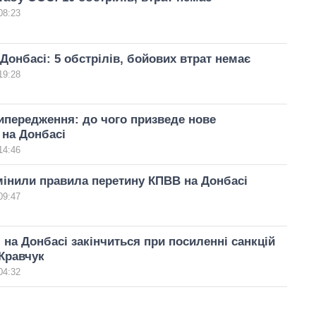
08:23
 Донбасі: 5 обстрілів, бойових втрат немає
19:28
ипередження: до чого призведе нове
 на Донбасі
14:46
інили правила перетину КПВВ на Донбасі
09:47
 на Донбасі закінчиться при посиленні санкцій
Кравчук
04:32