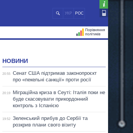
УКР
РОС
Порівняння
політиків
ЦІЙ
МЕРИ МІСТ
ВСІ ПЕРСОНИ
НОВИНИ
Сенат США підтримав законопроєкт
20:55
про «пекельні санкції» проти росії
Міграційна криза в Сеуті: Італія поки не
20:19
буде скасовувати прикордонний
контроль з Іспанією
Зеленський прибув до Сербії та
19:52
розкрив плани свого візиту