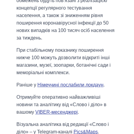
обмежень будуть пов'язані з реалізацією
концепції регулярного тестування
населення, а також зі зниженням рівня
поширення коронавірусної інфекції до 50
нових випадків на 100 тисяч осіб населення
за тиждень.
При стабільному показнику поширення
нижче 100 можуть дозволити відкриті інші
магазини, музеї, зоопарки, ботанічні сади і
меморіальні комплекси.
Раніше у
Німеччині послабили локдаун
.
Отримуйте оперативно найважливіші
новини та аналітику від «Слово і діло» в
вашому
VIBER-месенджері
.
Візуальна аналітика від редакції «Слово і
діло» – у Telegram-каналі
Pics&Maps
.