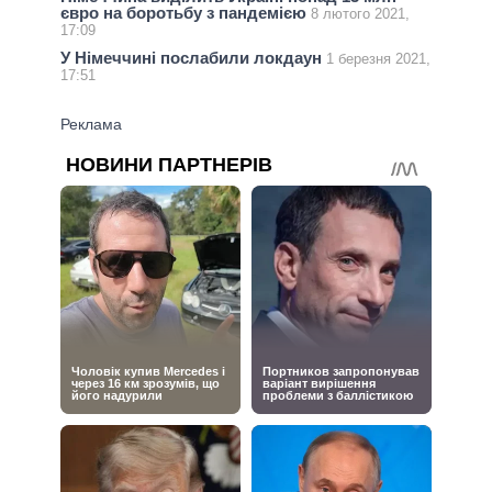
євро на боротьбу з пандемією
8 лютого 2021,
17:09
У Німеччині послабили локдаун
1 березня 2021,
17:51