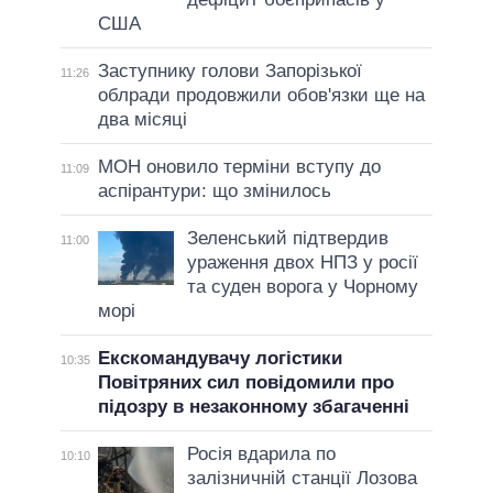
США
Заступнику голови Запорізької
11:26
облради продовжили обов'язки ще на
два місяці
МОН оновило терміни вступу до
11:09
аспірантури: що змінилось
Зеленський підтвердив
11:00
ураження двох НПЗ у росії
та суден ворога у Чорному
морі
Екскомандувачу логістики
10:35
Повітряних сил повідомили про
підозру в незаконному збагаченні
Росія вдарила по
10:10
залізничній станції Лозова