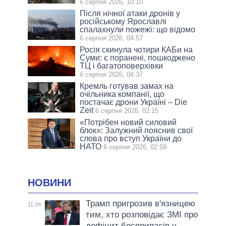
6 серпня 2026, 10:10
Після нічної атаки дронів у
російському Ярославлі
спалахнули пожежі: що відомо
6 серпня 2026, 04:57
Росія скинула чотири КАБи на
Суми: є поранені, пошкоджено
ТЦ і багатоповерхівки
6 серпня 2026, 04:37
Кремль готував замах на
очільника компанії, що
постачає дрони Україні – Die
Zeit
6 серпня 2026, 02:15
«Потрібен новий силовий
блок»: Залужний пояснив свої
слова про вступ України до
НАТО
6 серпня 2026, 02:59
НОВИНИ
Трамп пригрозив в'язницею
11:34
тим, хто розповідає ЗМІ про
дефіцит боєприпасів у