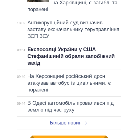
на Харківщині, є загиблі та
поранені
Антикорупційний суд визначив
10:02
заставу ексначальнику теруправління
ВСП ЗСУ
Експосолці України у США
09:51
Стефанішиній обрали запобіжний
захід
На Херсонщині російський дрон
09:49
атакував автобус із цивільними, є
поранені
В Одесі автомобіль провалився під
09:44
землю під час руху
Більше новин