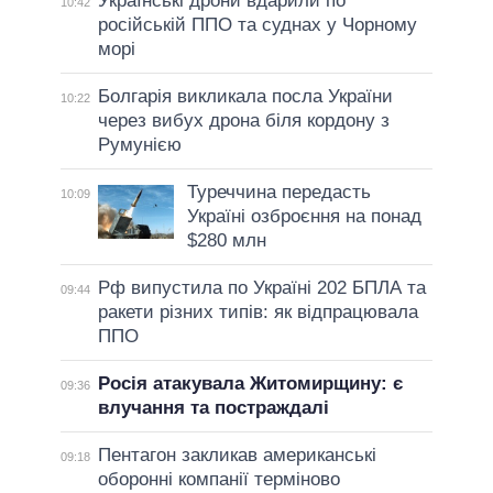
Українські дрони вдарили по
10:42
російській ППО та суднах у Чорному
морі
Болгарія викликала посла України
10:22
через вибух дрона біля кордону з
Румунією
Туреччина передасть
10:09
Україні озброєння на понад
$280 млн
Рф випустила по Україні 202 БПЛА та
09:44
ракети різних типів: як відпрацювала
ППО
Росія атакувала Житомирщину: є
09:36
влучання та постраждалі
Пентагон закликав американські
09:18
оборонні компанії терміново