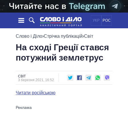
УКР
РОС
НОВИНИ
Слово і Діло
›
Стрічка публікацій
›
Світ
На сході Греції стався
ОБIЦЯНКИ
СТРІЧКА
ПОЛІТИКА
потужний землетрус
ПОДІЇ
ЕКОНОМІКА
ПОЛIТИКИ
СТАТТІ
СУСПІЛЬСТВО
ІНФОГРАФІКА
ДУМКИ
СВІТ
УСІ ПОЛІТИКИ
СВІТ
3 березня 2021, 16:52
ОГЛЯДИ
ПРЕЗИДЕНТ І ОФІС
ВІДЕО
ДАЙДЖЕСТИ
ВЕРХОВНА РАДА
Читати російською
ПІДТРИМАТИ
КАБІНЕТ МІНІСТРІВ
ГОЛОВИ ОБЛАДМІНІСТРАЦІЙ
ПОРІВНЯННЯ ПОЛІТИКІВ
МЕРИ МІСТ
ВСІ ПЕРСОНИ