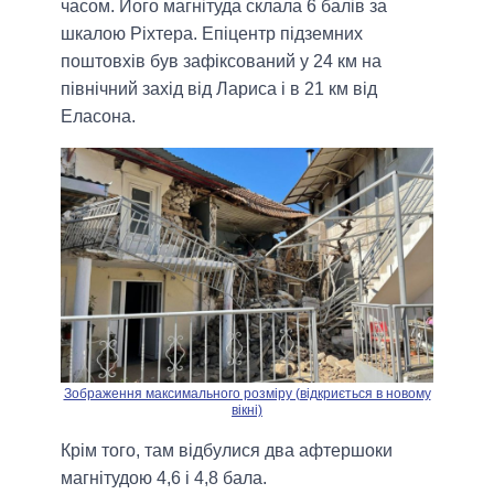
часом. Його магнітуда склала 6 балів за
шкалою Ріхтера. Епіцентр підземних
поштовхів був зафіксований у 24 км на
північний захід від Лариса і в 21 км від
Еласона.
Зображення максимального розміру (відкриється в новому
вікні)
Крім того, там відбулися два афтершоки
магнітудою 4,6 і 4,8 бала.