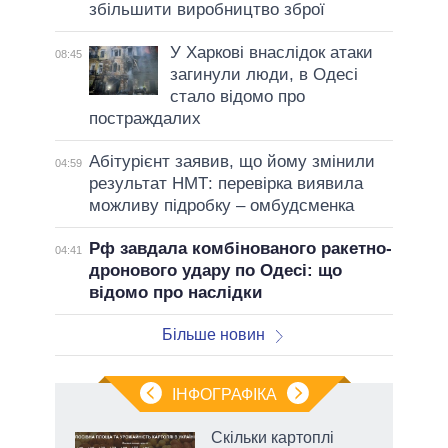
збільшити виробництво зброї
У Харкові внаслідок атаки
08:45
загинули люди, в Одесі
стало відомо про
постраждалих
Абітурієнт заявив, що йому змінили
04:59
результат НМТ: перевірка виявила
можливу підробку – омбудсменка
Рф завдала комбінованого ракетно-
04:41
дронового удару по Одесі: що
відомо про наслідки
Більше новин
ІНФОГРАФІКА
 5
Скільки картоплі