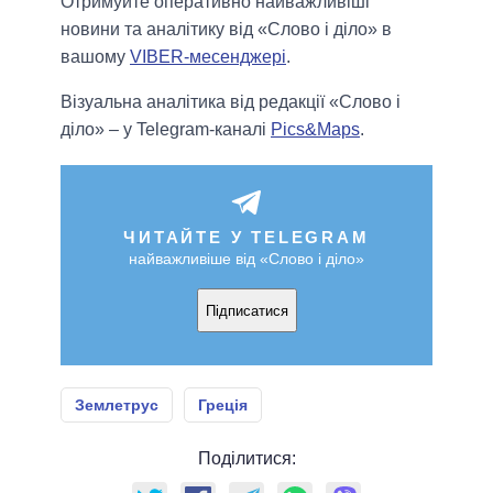
Отримуйте оперативно найважливіші
новини та аналітику від «Слово і діло» в
вашому
VIBER-месенджері
.
Візуальна аналітика від редакції «Слово і
діло» – у Telegram-каналі
Pics&Maps
.
ЧИТАЙТЕ У TELEGRAM
найважливіше від «Слово і діло»
Підписатися
Землетрус
Греція
Поділитися: