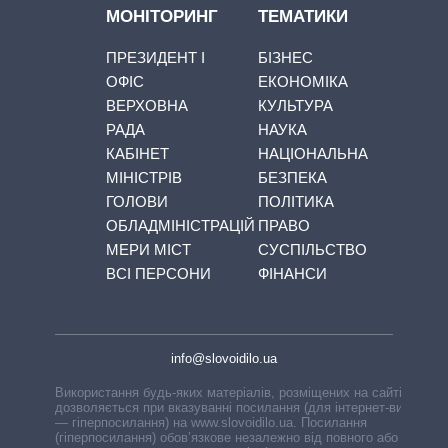
МОНІТОРИНГ
ТЕМАТИКИ
ПРЕЗИДЕНТ І
БІЗНЕС
ОФІС
ЕКОНОМІКА
ВЕРХОВНА
КУЛЬТУРА
РАДА
НАУКА
КАБІНЕТ
НАЦІОНАЛЬНА
МІНІСТРІВ
БЕЗПЕКА
ГОЛОВИ
ПОЛІТИКА
ОБЛАДМІНІСТРАЦІЙ
ПРАВО
МЕРИ МІСТ
СУСПІЛЬСТВО
ВСІ ПЕРСОНИ
ФІНАНСИ
info@slovoidilo.ua
Використання будь-яких матеріалів, розміщених на сайті,
дозволяється при вказуванні посилання (для інтернет-видань
— гіперпосилання) на www.slovoidilo.ua. Посилання
(гіперпосилання) обов’язкове незалежно від повного або