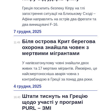
Греція посилить безпеку Кіпру на тлі
загострення ситуації на Близькому Сході –
Афіни направлять на острів два фрегати та
два винищувачі F-16.
7 грудня, 2025
Біля острова Крит берегова
11:49
охорона знайшла човен з
мертвими мігрантами
У напівзатонулому човні знайшли двох
живих та 17 мертвих мігрантів. Ймовірно, це
найсмертоносніша аварія човна з
контрабандою в Греції за понад два роки.
4 грудня, 2025
Штати тиснуть на Грецію
16:40
щодо участі у програмі
PURL – ЗМІ