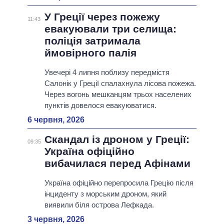
У Греції через пожежу
11:43
евакуювали три селища:
поліція затримала
ймовірного палія
Увечері 4 липня поблизу передмістя
Салонік у Греції спалахнула лісова пожежа.
Через вогонь мешканцям трьох населених
пунктів довелося евакуюватися.
6 червня, 2026
Скандал із дроном у Греції:
09:35
Україна офіційно
вибачилася перед Афінами
Україна офіційно перепросила Грецію після
інциденту з морським дроном, який
виявили біля острова Лефкада.
3 червня, 2026