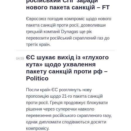
російський СПГ заради
нового пакета санкцій – FT
Євросоюз погодив компроміс щодо нового
пакета санкцій проти росії, дозволивши
грецькій компанії Dynagas ще рік
перевозити російський скраплений газ до
третіх країн.
ЄС шукає вихід із «глухого
04:59
кута» щодо ухвалення
пакету санкцій проти рф –
Politico
Посли країн ЄС розглянуть нову
пропозицію щодо 21-го пакета санкцій
проти росії. Греція продовжує блокувати
рішення через суперечки навколо
перевезення російського скрапленого газу,
однак дипломати сподіваються досягти
компромісу.