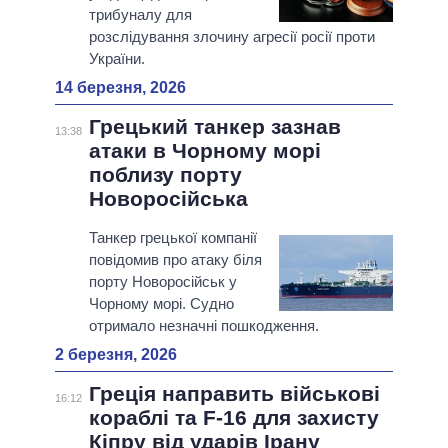
трибуналу для
розслідування злочину агресії росії проти
України.
14 березня, 2026
Грецький танкер зазнав
13:38
атаки в Чорному морі
поблизу порту
Новоросійська
Танкер грецької компанії
повідомив про атаку біля
порту Новоросійськ у
Чорному морі. Судно
отримало незначні пошкодження.
2 березня, 2026
Греція направить військові
16:12
кораблі та F-16 для захисту
Кіпру від ударів Ірану