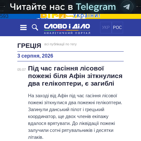
593
УКР
РОС
НОВИНИ
ГРЕЦІЯ
всі публікації по тегу
3 серпня, 2026
ОБIЦЯНКИ
СТРІЧКА
ПОЛІТИКА
Під час гасіння лісової
ПОДІЇ
ЕКОНОМІКА
05:07
ПОЛIТИКИ
пожежі біля Афін зіткнулися
СТАТТІ
СУСПІЛЬСТВО
два гелікоптери, є загиблі
ІНФОГРАФІКА
ДУМКИ
СВІТ
УСІ ПОЛІТИКИ
ОГЛЯДИ
На заході від Афін під час гасіння лісової
ПРЕЗИДЕНТ І ОФІС
ВІДЕО
пожежі зіткнулися два пожежні гелікоптери.
ДАЙДЖЕСТИ
ВЕРХОВНА РАДА
Загинули данський пілот і грецький
ПІДТРИМАТИ
КАБІНЕТ МІНІСТРІВ
координатор, ще двох членів екіпажу
ГОЛОВИ ОБЛАДМІНІСТРАЦІЙ
вдалося врятувати. До ліквідації пожежі
ПОРІВНЯННЯ ПОЛІТИКІВ
залучили сотні рятувальників і десятки
МЕРИ МІСТ
літаків.