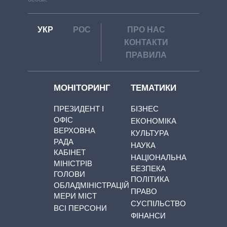
УКР
РОС
ПРО НАС
КОНТАКТИ
ПРАВИЛА
МОНІТОРИНГ
ТЕМАТИКИ
ПРЕЗИДЕНТ І
БІЗНЕС
ОФІС
ЕКОНОМІКА
ВЕРХОВНА
КУЛЬТУРА
РАДА
НАУКА
КАБІНЕТ
НАЦІОНАЛЬНА
МІНІСТРІВ
БЕЗПЕКА
ГОЛОВИ
ПОЛІТИКА
ОБЛАДМІНІСТРАЦІЙ
ПРАВО
МЕРИ МІСТ
СУСПІЛЬСТВО
ВСІ ПЕРСОНИ
ФІНАНСИ