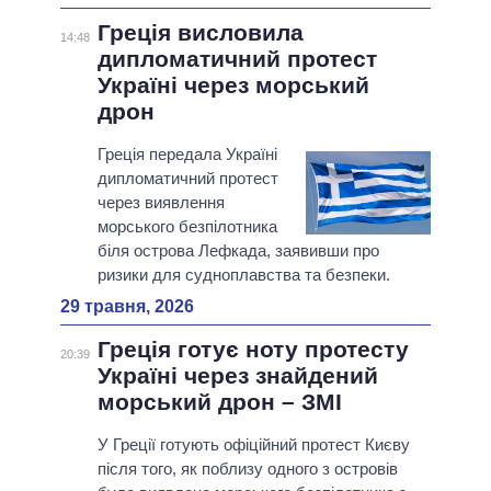
Греція висловила
14:48
дипломатичний протест
Україні через морський
дрон
Греція передала Україні
дипломатичний протест
через виявлення
морського безпілотника
біля острова Лефкада, заявивши про
ризики для судноплавства та безпеки.
29 травня, 2026
Греція готує ноту протесту
20:39
Україні через знайдений
морський дрон – ЗМІ
У Греції готують офіційний протест Києву
після того, як поблизу одного з островів