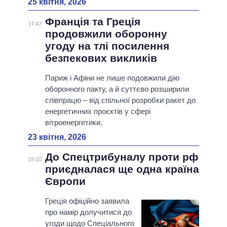
25 квітня, 2026
Франція та Греція
17:47
продовжили оборонну
угоду на тлі посилення
безпекових викликів
Париж і Афіни не лише подовжили дію
оборонного пакту, а й суттєво розширили
співпрацю – від спільної розробки ракет до
енергетичних проєктів у сфері
вітроенергетики.
23 квітня, 2026
До Спецтрибуналу проти рф
19:10
приєдналася ще одна країна
Європи
Греція офіційно заявила
про намір долучитися до
угоди щодо Спеціального