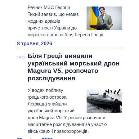
Речник МЗС Георгій
Тихий заявив, що немає
жодних доказів
причетності України до
морського дрона біля берегів Греції.
8 травня, 2026
Біля Греції виявили
14:12
український морський дрон
Magura V5, розпочато
розслідування
У водах поблизу
грецького острова
Лефкада знайшли
український морський
дрон Magura V5. У регіоні розпочали
масштабне розслідування за участю
військових і правоохоронців.