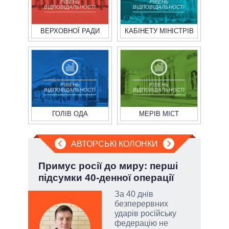
РІВЕНЬ
РІВЕНЬ
ВІДПОВІДАЛЬНОСТІ
ВІДПОВІДАЛЬНОСТІ
ВЕРХОВНОЇ РАДИ
КАБІНЕТУ МІНІСТРІВ
РІВЕНЬ
РІВЕНЬ
ВІДПОВІДАЛЬНОСТІ
ВІДПОВІДАЛЬНОСТІ
ГОЛІВ ОДА
МЕРІВ МІСТ
АВТОРСЬКІ КОЛОНКИ
ва
Примус росії до миру: перші
Ево
?
підсумки 40-денної операції
пер
Дра
РНБО
За 40 днів
безперервних
і»,
ударів російську
федерацію не