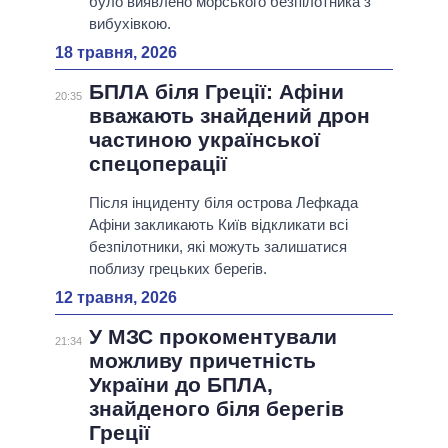
було виявлено морського безпілотника з
вибухівкою.
18 травня, 2026
БПЛА біля Греції: Афіни
20:35
вважають знайдений дрон
частиною української
спецоперації
Після інциденту біля острова Лефкада
Афіни закликають Київ відкликати всі
безпілотники, які можуть залишатися
поблизу грецьких берегів.
12 травня, 2026
У МЗС прокоментували
21:34
можливу причетність
України до БПЛА,
знайденого біля берегів
Греції