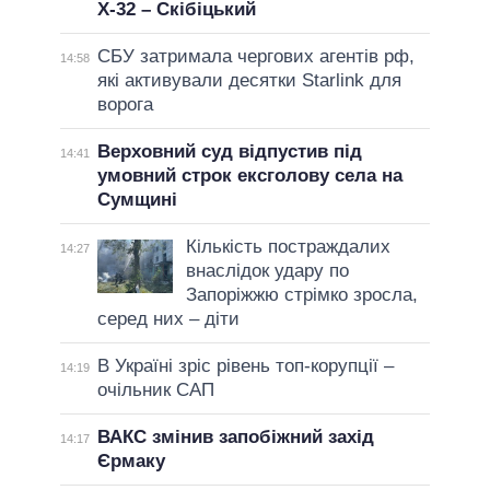
Х-32 – Скібіцький
СБУ затримала чергових агентів рф,
14:58
які активували десятки Starlink для
ворога
Верховний суд відпустив під
14:41
умовний строк ексголову села на
Сумщині
Кількість постраждалих
14:27
внаслідок удару по
Запоріжжю стрімко зросла,
серед них – діти
В Україні зріс рівень топ-корупції –
14:19
очільник САП
ВАКС змінив запобіжний захід
14:17
Єрмаку