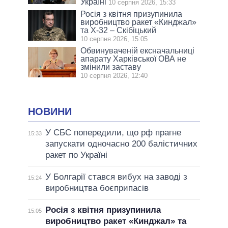
Україні
10 серпня 2026, 15:33
Росія з квітня призупинила
виробництво ракет «Кинджал»
та Х-32 – Скібіцький
10 серпня 2026, 15:05
Обвинуваченій ексначальниці
апарату Харківської ОВА не
змінили заставу
10 серпня 2026, 12:40
НОВИНИ
У СБС попередили, що рф прагне
15:33
запускати одночасно 200 балістичних
ракет по Україні
У Болгарії стався вибух на заводі з
15:24
виробництва боєприпасів
Росія з квітня призупинила
15:05
виробництво ракет «Кинджал» та