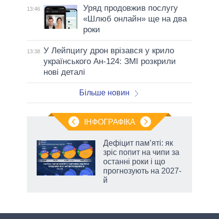
Уряд продовжив послугу
13:46
«Шлюб онлайн» ще на два
роки
У Лейпцигу дрон врізався у крило
13:38
українського Ан-124: ЗМІ розкрили
нові деталі
Більше новин
ІНФОГРАФІКА
 5
Дефіцит пам’яті: як
вго
зріс попит на чипи за
останні роки і що
прогнозують на 2027-
й