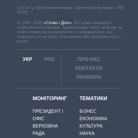
Cуб'єкт у сфері онлайн-медіа. Ідентифікатор медіа – R40-
05063
© 2009—2026
«Слово і Діло»
.
Всі права захищені і
охороняються законом. Адміністрація сайту залишає за
собою право не погоджуватися з інформацією, яка
публікується на сайті, власниками або авторами якої є треті
особи.
УКР
РОС
ПРО НАС
КОНТАКТИ
ПРАВИЛА
МОНІТОРИНГ
ТЕМАТИКИ
ПРЕЗИДЕНТ І
БІЗНЕС
ОФІС
ЕКОНОМІКА
ВЕРХОВНА
КУЛЬТУРА
РАДА
НАУКА