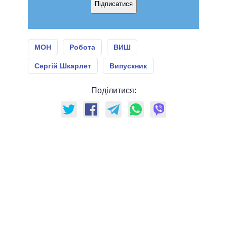
Підписатися
МОН
Робота
ВИШ
Сергій Шкарлет
Випускник
Поділитися: