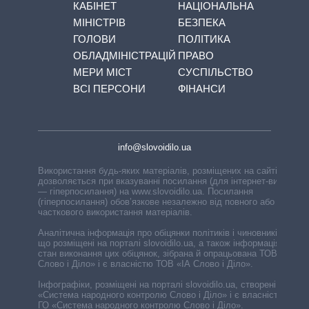
КАБІНЕТ
НАЦІОНАЛЬНА
МІНІСТРІВ
БЕЗПЕКА
ГОЛОВИ
ПОЛІТИКА
ОБЛАДМІНІСТРАЦІЙ
ПРАВО
МЕРИ МІСТ
СУСПІЛЬСТВО
ВСІ ПЕРСОНИ
ФІНАНСИ
info@slovoidilo.ua
Використання будь-яких матеріалів, розміщених на сайті,
дозволяється при вказуванні посилання (для інтернет-видань
— гіперпосилання) на www.slovoidilo.ua. Посилання
(гіперпосилання) обов’язкове незалежно від повного або
часткового використання матеріалів.
Аналітична інформація про обіцянки політиків і чиновників,
що розміщені на порталі slovoidilo.ua, а також інформація про
стан виконання цих обіцянок, зібрана й опрацьована ТОВ «ІА
Слово і Діло» і є власністю ТОВ «ІА Слово і Діло».
Інфографіки, розміщені на порталі slovoidilo.ua, створені ГО
«Система народного контролю Слово і Діло» і є власністю
ГО «Система народного контролю Слово і Діло».