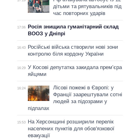
17:19
дітьми та рятувальників під
час повторних ударів
Росія знищила гуманітарний склад
17:06
ВООЗ у Дніпрі
Російські війська створили нові зони
16:43
контролю біля кордону України
У Косові депутатка закидала прем’єра
16:29
яйцями
Лісові пожежі в Європі: у
16:24
Франції заарештували сотні
людей за підозрами у
підпалах
На Херсонщині розширили перелік
15:53
населених пунктів для обов'язкової
евакуації