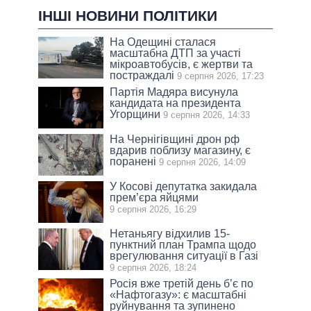
ІНШІ НОВИНИ ПОЛІТИКИ
На Одещині сталася
масштабна ДТП за участі
мікроавтобусів, є жертви та
постраждалі
9 серпня 2026, 17:23
Партія Мадяра висунула
кандидата на президента
Угорщини
9 серпня 2026, 14:33
На Чернігівщині дрон рф
вдарив поблизу магазину, є
поранені
9 серпня 2026, 14:09
У Косові депутатка закидала
прем’єра яйцями
9 серпня 2026, 16:29
Нетаньягу відхилив 15-
пунктний план Трампа щодо
врегулювання ситуації в Газі
9 серпня 2026, 18:24
Росія вже третій день б’є по
«Нафтогазу»: є масштабні
руйнування та зупинено