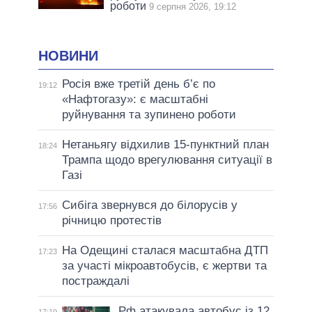
роботи
9 серпня 2026, 19:12
НОВИНИ
Росія вже третій день б’є по
19:12
«Нафтогазу»: є масштабні
руйнування та зупинено роботи
Нетаньягу відхилив 15-пунктний план
18:24
Трампа щодо врегулювання ситуації в
Газі
Сибіга звернувся до білорусів у
17:56
річницю протестів
На Одещині сталася масштабна ДТП
17:23
за участі мікроавтобусів, є жертви та
постраждалі
Рф атакувала автобус із 12