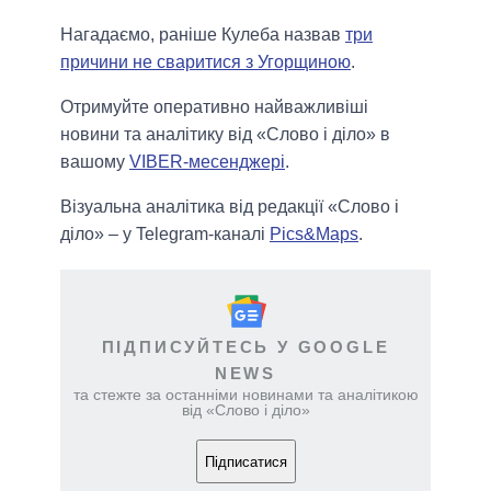
Нагадаємо, раніше Кулеба назвав
три
причини не сваритися з Угорщиною
.
Отримуйте оперативно найважливіші
новини та аналітику від «Слово і діло» в
вашому
VIBER-месенджері
.
Візуальна аналітика від редакції «Слово і
діло» – у Telegram-каналі
Pics&Maps
.
ПІДПИСУЙТЕСЬ У GOOGLE
NEWS
та стежте за останніми новинами та аналітикою
від «Слово і діло»
Підписатися