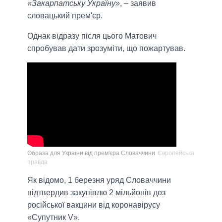
«Закарпатську Україну»
, – заявив
словацький прем'єр.
Однак відразу після цього Матович
спробував дати зрозуміти, що пожартував.
Образа для України від прем'єра Словаччини
Європейська
правда
Як відомо, 1 березня уряд Словаччини
підтвердив закупівлю 2 мільйонів доз
російської вакцини від коронавірусу
«Супутник V».