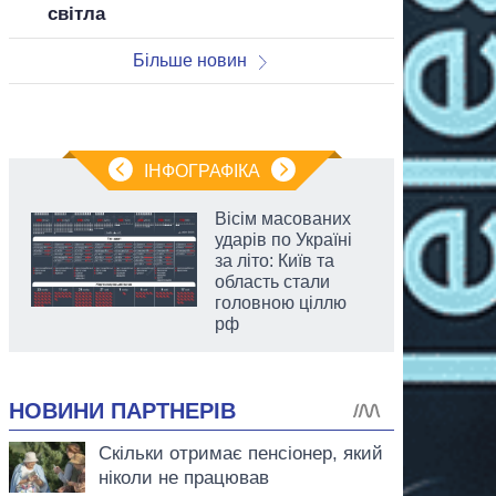
світла
Більше новин
ІНФОГРАФІКА
Вісім масованих
ударів по Україні
за літо: Київ та
область стали
головною ціллю
рф