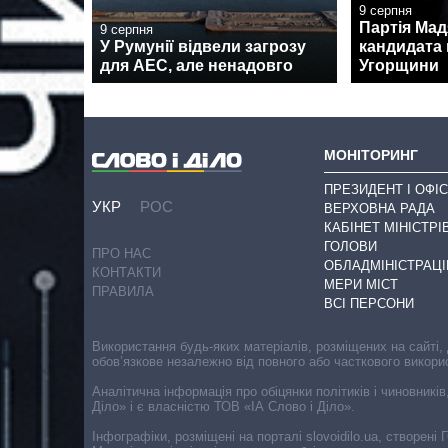
9 серпня
Партія Ма
9 серпня
У Румунії відвели загрозу
кандидата 
для АЕС, але ненадовго
Угорщини
МОНІТОРИНГ
ПРЕЗИДЕНТ І ОФІС
УКР
РОС
ВЕРХОВНА РАДА
КАБІНЕТ МІНІСТРІ
ГОЛОВИ
ПРО НАС
ОБЛАДМІНІСТРАЦІ
КОНТАКТИ
МЕРИ МІСТ
ПРАВИЛА
ВСІ ПЕРСОНИ
Використання будь-яких матеріалів, розміщених на сайті,
обов’язкове незалежно від повного або часткового викори
Аналітична інформація про обіцянки політиків і чиновників
Діло» і є власністю ТОВ «ІА Слово і Діло».
Інфографіки, розміщені на порталі slovoidilo.ua, створен