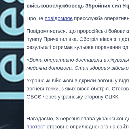
військовослужбовець Збройних сил Укр
Про це
повідомляє
пресслужба оперативно
Повідомляється, що проросійські бойовики
пункту Причепилівка. Обстріл вівся з підс
результаті отримав кульове поранення од
«
Воїна оперативно доставили в лікуваль
медична допомога. Стан здоров'я військо
Українські військові відкрили вогонь у ві
вогневі точки, з яких вівся обстріл. Стос
ОБСЄ через українську сторону СЦКК.
Нагадаємо, 3 березня глава української д
протест
стосовно оприлюдненого на сайті 