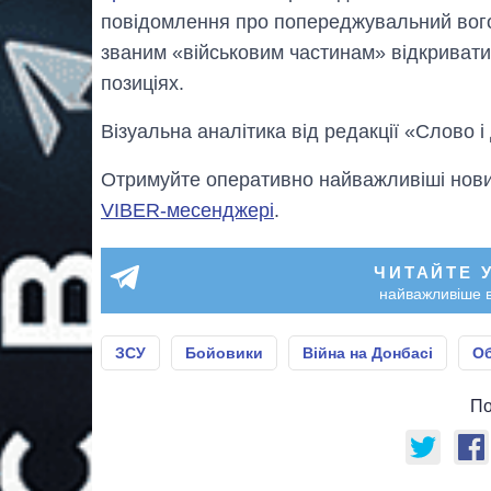
повідомлення про попереджувальний вогон
званим «військовим частинам» відкриват
позиціях.
Візуальна аналітика від редакції «Слово і
Отримуйте оперативно найважливіші новин
VIBER-месенджері
.
ЧИТАЙТЕ 
найважливіше в
ЗСУ
Бойовики
Війна на Донбасі
Об
По