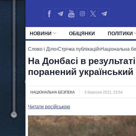
НОВИНИ
ОБIЦЯНКИ
ПОЛIТИКИ
УСІ ПОЛІТИКИ
ПРЕЗИДЕНТ І ОФ
Слово і Діло
›
Стрічка публікацій
›
Національна б
На Донбасі в результат
поранений український
НАЦІОНАЛЬНА БЕЗПЕКА
3 березня 2021, 23:54
Читати російською