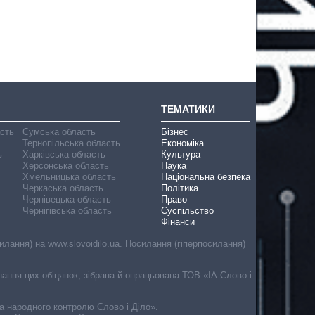
ТЕМАТИКИ
асть
Сумська область
Бізнес
Тернопільська область
Економіка
ь
Харківська область
Культура
Херсонська область
Наука
Хмельницька область
Національна безпека
Черкаська область
Політика
Чернівецька область
Право
Чернігівська область
Суспільство
Фінанси
лання) на www.slovoidilo.ua. Посилання (гіперпосилання)
онання цих обіцянок, зібрана й опрацьована ТОВ «ІА Слово і
ма народного контролю Слово і Діло».