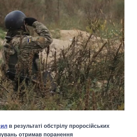
сил
в результаті обстрілу проросійських
мувань отримав поранення