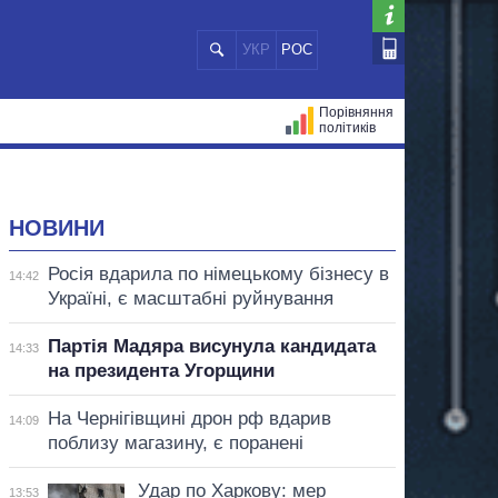
УКР
РОС
Порівняння
політиків
ЦІЙ
МЕРИ МІСТ
ВСІ ПЕРСОНИ
НОВИНИ
Росія вдарила по німецькому бізнесу в
14:42
Україні, є масштабні руйнування
Партія Мадяра висунула кандидата
14:33
на президента Угорщини
На Чернігівщині дрон рф вдарив
14:09
поблизу магазину, є поранені
Удар по Харкову: мер
13:53