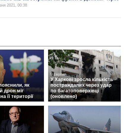
зня 2021, 00:38
9 серпня
У Харкові зросла кількість
 пояснили, як
постраждалих через удар
й дрон міг
по багатоповерхівці
а її території
(оновлено)