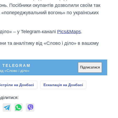
ь. Посібники окупантів дозволили своїм так
и «попереджувальний вогонь» по українських
 діло» – у Telegram-каналі
Pics&Maps
.
и та аналітику від «Слово і діло» в вашому
У TELEGRAM
Підписатися
ід «Слово і діло»
стріли на Донбасі
Ескалація на Донбасі
ділитися: