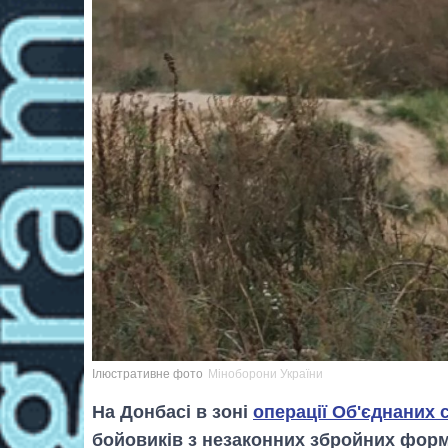
Ілюстративне фото
Міноборони України
На Донбасі в зоні
операції Об'єднаних 
бойовиків з незаконних збройних фор