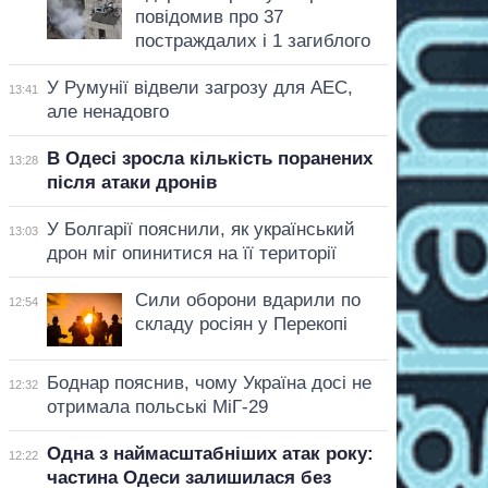
повідомив про 37
постраждалих і 1 загиблого
У Румунії відвели загрозу для АЕС,
13:41
але ненадовго
В Одесі зросла кількість поранених
13:28
після атаки дронів
У Болгарії пояснили, як український
13:03
дрон міг опинитися на її території
Сили оборони вдарили по
12:54
складу росіян у Перекопі
Боднар пояснив, чому Україна досі не
12:32
отримала польські МіГ-29
Одна з наймасштабніших атак року:
12:22
частина Одеси залишилася без