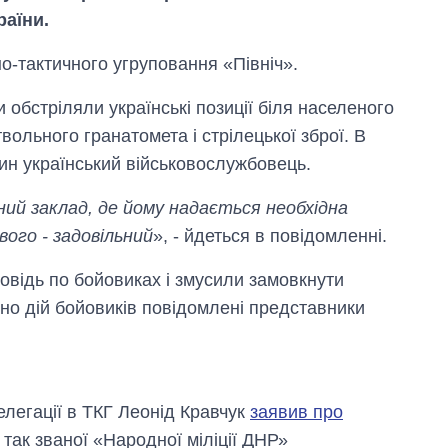
аїни.
-тактичного угруповання «Північ».
 обстріляли українські позиції біля населеного
твольного гранатомета і стрілецької зброї. В
ин український військовослужбовець.
Як за 10 років
ний заклад, де йому надається необхідна
змінилася кількість
вого - задовільний
», - йдеться в повідомленні.
вступників на
бакалаврат,
магістратуру та
дповідь по бойовиках і змусили замовкнути
аспірантуру
овно дій бойовиків повідомлені представники
елегації в ТКГ Леонід Кравчук
заявив про
так званої «Народної міліції ДНР»