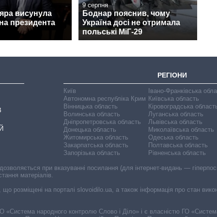
9 серпня
дяра висунула
Боднар пояснив, чому
на президента
Україна досі не отримала
польські МіГ-29
РЕГІОНИ
Київ
Івано-Франківська обл
Автономна республіка Крим
Київська область
Вінницька область
Кіровоградська област
В
Волинська область
Луганська область
Дніпропетровська область
Львівська область
Й
Донецька область
Миколаївська область
Житомирська область
Одеська область
Закарпатська область
Полтавська область
Запорізька область
Рівненська область
 дозволяється при вказуванні посилання (для інтернет-видань — гіперпоси
стання матеріалів.
, що розміщені на порталі slovoidilo.ua, а також інформація про стан вик
і ГО «Система народного контролю Слово і Діло» і є власністю ГО «Систе