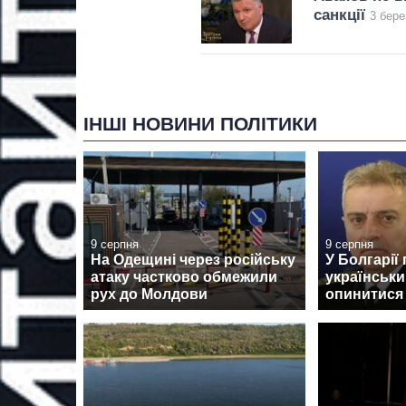
санкції
3 бере
ІНШІ НОВИНИ ПОЛІТИКИ
9 серпня
9 серпня
На Одещині через російську
У Болгарії
атаку частково обмежили
українськи
рух до Молдови
опинитися н