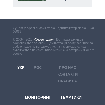
Cуб'єкт у сфері онлайн-медіа. Ідентифікатор медіа – R40-
05063
© 2009—2026
«Слово і Діло»
.
Всі права захищені і
охороняються законом. Адміністрація сайту залишає за
собою право не погоджуватися з інформацією, яка
публікується на сайті, власниками або авторами якої є треті
особи.
УКР
РОС
ПРО НАС
КОНТАКТИ
ПРАВИЛА
МОНІТОРИНГ
ТЕМАТИКИ