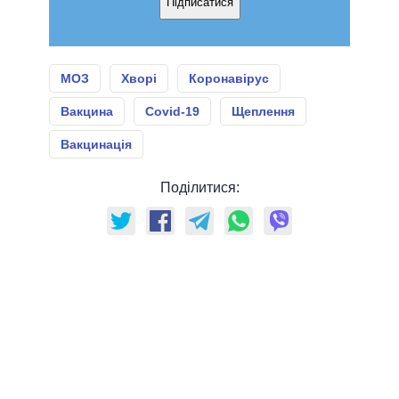
Підписатися
МОЗ
Хворі
Коронавірус
Вакцина
Covid-19
Щеплення
Вакцинація
Поділитися: