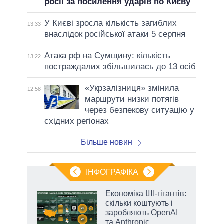
росії за посилення ударів по Києву
У Києві зросла кількість загиблих
13:33
внаслідок російської атаки 5 серпня
Атака рф на Сумщину: кількість
13:22
постраждалих збільшилась до 13 осіб
«Укрзалізниця» змінила
12:58
маршрути низки потягів
через безпекову ситуацію у
східних регіонах
Більше новин
ІНФОГРАФІКА
Економіка ШІ-гігантів:
 за
скільки коштують і
асть
заробляють OpenAI
та Anthropic