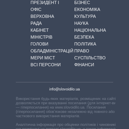
ПРЕЗИДЕНТ І
БІЗНЕС
ОФІС
ЕКОНОМІКА
ВЕРХОВНА
КУЛЬТУРА
РАДА
НАУКА
КАБІНЕТ
НАЦІОНАЛЬНА
МІНІСТРІВ
БЕЗПЕКА
ГОЛОВИ
ПОЛІТИКА
ОБЛАДМІНІСТРАЦІЙ
ПРАВО
МЕРИ МІСТ
СУСПІЛЬСТВО
ВСІ ПЕРСОНИ
ФІНАНСИ
info@slovoidilo.ua
Використання будь-яких матеріалів, розміщених на сайті,
дозволяється при вказуванні посилання (для інтернет-видань
— гіперпосилання) на www.slovoidilo.ua. Посилання
(гіперпосилання) обов’язкове незалежно від повного або
часткового використання матеріалів.
Аналітична інформація про обіцянки політиків і чиновників,
що розміщені на порталі slovoidilo.ua, а також інформація про