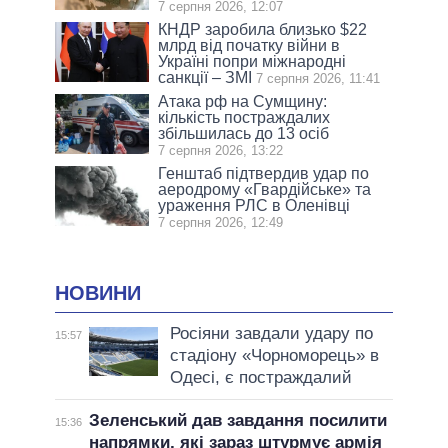
7 серпня 2026, 12:07
КНДР заробила близько $22
млрд від початку війни в
Україні попри міжнародні
санкції – ЗМІ
7 серпня 2026, 11:41
Атака рф на Сумщину:
кількість постраждалих
збільшилась до 13 осіб
7 серпня 2026, 13:22
Генштаб підтвердив удар по
аеродрому «Гвардійське» та
ураження РЛС в Оленівці
7 серпня 2026, 12:49
НОВИНИ
Росіяни завдали удару по
15:57
стадіону «Чорноморець» в
Одесі, є постраждалий
Зеленський дав завдання посилити
15:36
напрямки, які зараз штурмує армія