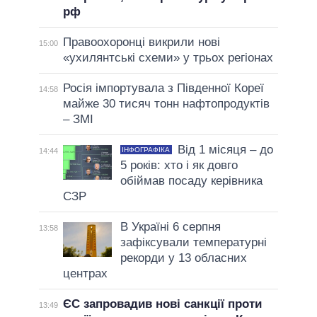
рф
Правоохоронці викрили нові
15:00
«ухилянтські схеми» у трьох регіонах
Росія імпортувала з Південної Кореї
14:58
майже 30 тисяч тонн нафтопродуктів
– ЗМІ
Від 1 місяця – до
ІНФОГРАФІКА
14:44
5 років: хто і як довго
обіймав посаду керівника
СЗР
В Україні 6 серпня
13:58
зафіксували температурні
рекорди у 13 обласних
центрах
ЄС запровадив нові санкції проти
13:49