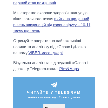
перший етап вакцинації
.
Міністерство охорони здоров'я планує до
кінця поточного тижня
вийти на щоденний
рівень вакцинацій від коронавірусу – 10-11
тисяч щеплень
.
Отримуйте оперативно найважливіші
новини та аналітику від «Слово і діло» в
вашому
VIBER-месенджері
.
Візуальна аналітика від редакції «Слово і
діло» – у Telegram-каналі
Pics&Maps
.
ЧИТАЙТЕ У TELEGRAM
найважливіше від «Слово і діло»