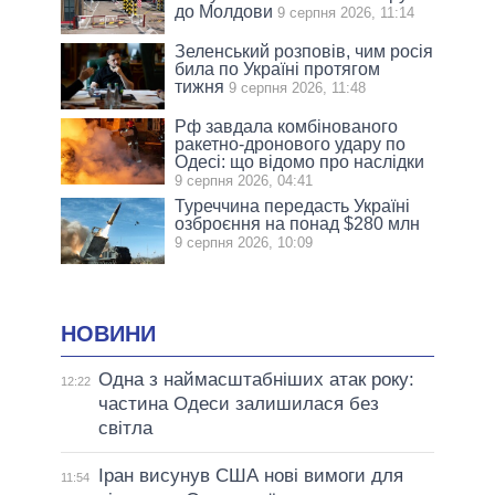
до Молдови
9 серпня 2026, 11:14
Зеленський розповів, чим росія
била по Україні протягом
тижня
9 серпня 2026, 11:48
Рф завдала комбінованого
ракетно-дронового удару по
Одесі: що відомо про наслідки
9 серпня 2026, 04:41
Туреччина передасть Україні
озброєння на понад $280 млн
9 серпня 2026, 10:09
НОВИНИ
Одна з наймасштабніших атак року:
12:22
частина Одеси залишилася без
світла
Іран висунув США нові вимоги для
11:54