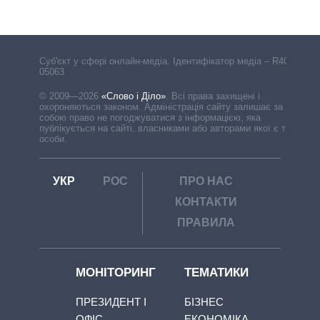
Cуб'єкт у сфері онлайн-медіа. Ідентифікатор медіа – R40-
05063
© 2009—2026
«Слово і Діло»
.
Всі права захищені і
охороняються законом. Адміністрація сайту залишає за
собою право не погоджуватися з інформацією, яка
публікується на сайті, власниками або авторами якої є треті
особи.
УКР
РОС
ПРО НАС
КОНТАКТИ
ПРАВИЛА
МОНІТОРИНГ
ТЕМАТИКИ
ПРЕЗИДЕНТ І
БІЗНЕС
ОФІС
ЕКОНОМІКА