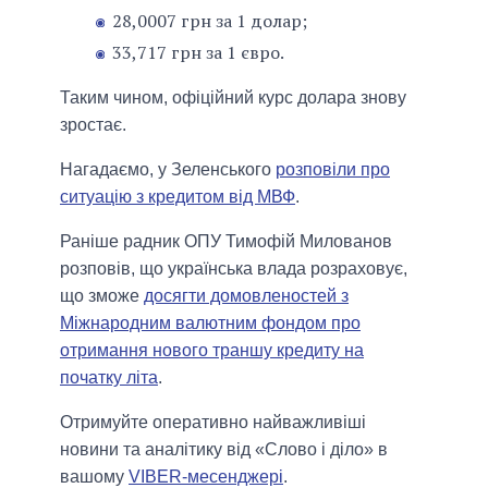
28,0007 грн за 1 долар;
33,717 грн за 1 євро.
Таким чином, офіційний курс долара знову
зростає.
Нагадаємо, у Зеленського
розповіли про
ситуацію з кредитом від МВФ
.
Раніше радник ОПУ Тимофій Милованов
розповів, що українська влада розраховує,
що зможе
досягти домовленостей з
Міжнародним валютним фондом про
отримання нового траншу кредиту на
початку літа
.
Отримуйте оперативно найважливіші
новини та аналітику від «Слово і діло» в
вашому
VIBER-месенджері
.