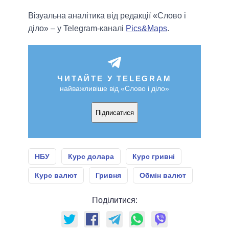
Візуальна аналітика від редакції «Слово і
діло» – у Telegram-каналі
Pics&Maps
.
ЧИТАЙТЕ У TELEGRAM
найважливіше від «Слово і діло»
Підписатися
НБУ
Курс долара
Курс гривні
Курс валют
Гривня
Обмін валют
Поділитися: