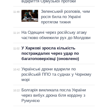
відкриття Ормузької протоки
Зеленський розповів, чим
11:48
росія била по Україні
протягом тижня
На Одещині через російську атаку
11:14
частково обмежили рух до Молдови
У Харкові зросла кількість
11:02
постраждалих через удар по
багатоповерхівці (оновлено)
Українські дрони вдарили по
10:42
російській ППО та суднах у Чорному
морі
Болгарія викликала посла України
10:22
через вибух дрона біля кордону з
Румунією