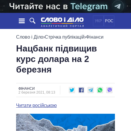
УКР
РОС
НОВИНИ
Слово і Діло
›
Стрічка публікацій
›
Фінанси
Нацбанк підвищив
ОБIЦЯНКИ
СТРІЧКА
ПОЛІТИКА
курс долара на 2
ПОДІЇ
ЕКОНОМІКА
ПОЛIТИКИ
березня
СТАТТІ
СУСПІЛЬСТВО
ІНФОГРАФІКА
ДУМКИ
СВІТ
УСІ ПОЛІТИКИ
ОГЛЯДИ
ПРЕЗИДЕНТ І ОФІС
ВІДЕО
ФІНАНСИ
ДАЙДЖЕСТИ
2 березня 2021, 08:13
ВЕРХОВНА РАДА
ПІДТРИМАТИ
КАБІНЕТ МІНІСТРІВ
Читати російською
ГОЛОВИ ОБЛАДМІНІСТРАЦІЙ
ПОРІВНЯННЯ ПОЛІТИКІВ
МЕРИ МІСТ
ВСІ ПЕРСОНИ