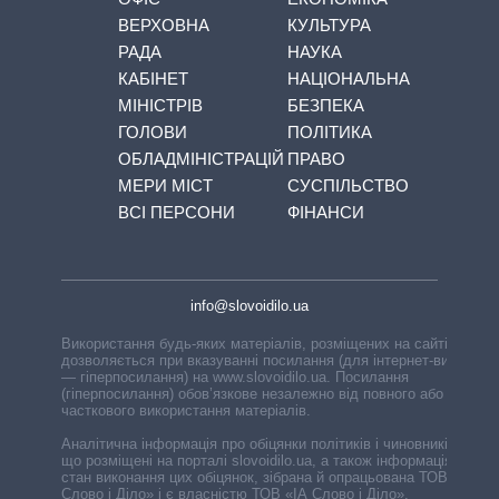
ВЕРХОВНА
КУЛЬТУРА
РАДА
НАУКА
КАБІНЕТ
НАЦІОНАЛЬНА
МІНІСТРІВ
БЕЗПЕКА
ГОЛОВИ
ПОЛІТИКА
ОБЛАДМІНІСТРАЦІЙ
ПРАВО
МЕРИ МІСТ
СУСПІЛЬСТВО
ВСІ ПЕРСОНИ
ФІНАНСИ
info@slovoidilo.ua
Використання будь-яких матеріалів, розміщених на сайті,
дозволяється при вказуванні посилання (для інтернет-видань
— гіперпосилання) на www.slovoidilo.ua. Посилання
(гіперпосилання) обов’язкове незалежно від повного або
часткового використання матеріалів.
Аналітична інформація про обіцянки політиків і чиновників,
що розміщені на порталі slovoidilo.ua, а також інформація про
стан виконання цих обіцянок, зібрана й опрацьована ТОВ «ІА
Слово і Діло» і є власністю ТОВ «ІА Слово і Діло».