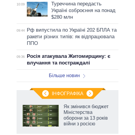
Туреччина передасть
10:09
Україні озброєння на понад
$280 млн
Рф випустила по Україні 202 БПЛА та
09:44
ракети різних типів: як відпрацювала
ППО
Росія атакувала Житомирщину: є
09:36
влучання та постраждалі
Більше новин
ІНФОГРАФІКА
Як змінився бюджет
ть
Міністерства
оборони за 13 років
війни з росією