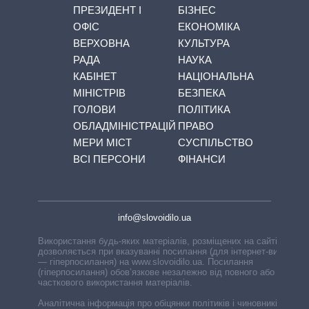
ПРЕЗИДЕНТ І
БІЗНЕС
ОФІС
ЕКОНОМІКА
ВЕРХОВНА
КУЛЬТУРА
РАДА
НАУКА
КАБІНЕТ
НАЦІОНАЛЬНА
МІНІСТРІВ
БЕЗПЕКА
ГОЛОВИ
ПОЛІТИКА
ОБЛАДМІНІСТРАЦІЙ
ПРАВО
МЕРИ МІСТ
СУСПІЛЬСТВО
ВСІ ПЕРСОНИ
ФІНАНСИ
info@slovoidilo.ua
Використання будь-яких матеріалів, розміщених на сайті,
дозволяється при вказуванні посилання (для інтернет-видань
— гіперпосилання) на www.slovoidilo.ua. Посилання
(гіперпосилання) обов’язкове незалежно від повного або
часткового використання матеріалів.
Аналітична інформація про обіцянки політиків і чиновників,