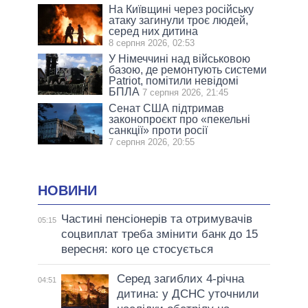
На Київщині через російську
атаку загинули троє людей,
серед них дитина
8 серпня 2026, 02:53
У Німеччині над військовою
базою, де ремонтують системи
Patriot, помітили невідомі
БПЛА
7 серпня 2026, 21:45
Сенат США підтримав
законопроєкт про «пекельні
санкції» проти росії
7 серпня 2026, 20:55
НОВИНИ
Частині пенсіонерів та отримувачів
05:15
соцвиплат треба змінити банк до 15
вересня: кого це стосується
Серед загиблих 4-річна
04:51
дитина: у ДСНС уточнили