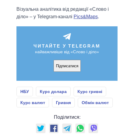
Візуальна аналітика від редакції «Слово і
діло» – у Telegram-каналі
Pics&Maps
.
ЧИТАЙТЕ У TELEGRAM
найважливіше від «Слово і діло»
Підписатися
НБУ
Курс долара
Курс гривні
Курс валют
Гривня
Обмін валют
Поділитися: