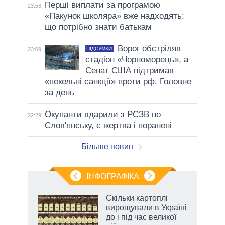
Перші виплати за програмою
23:56
«Пакунок школяра» вже надходять:
що потрібно знати батькам
Ворог обстріляв
ПІДСУМКИ
23:09
стадіон «Чорноморець», а
Сенат США підтримав
«пекельні санкції» проти рф. Головне
за день
Окупанти вдарили з РСЗВ по
22:29
Слов'янську, є жертва і поранені
Більше новин
ІНФОГРАФІКА
Скільки картоплі
ть
вирощували в Україні
до і під час великої