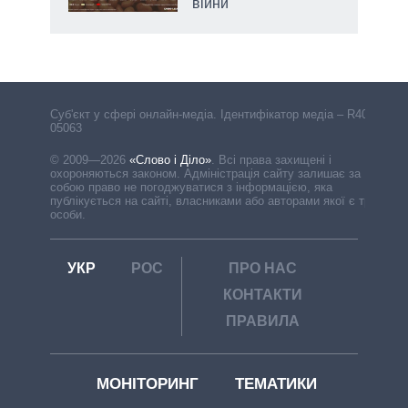
війни
Cуб'єкт у сфері онлайн-медіа. Ідентифікатор медіа – R40-
05063
© 2009—2026
«Слово і Діло»
.
Всі права захищені і
охороняються законом. Адміністрація сайту залишає за
собою право не погоджуватися з інформацією, яка
публікується на сайті, власниками або авторами якої є треті
особи.
УКР
РОС
ПРО НАС
КОНТАКТИ
ПРАВИЛА
МОНІТОРИНГ
ТЕМАТИКИ