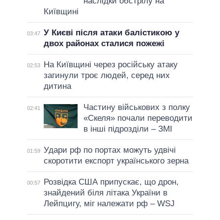
наслідки обстрілу на
Київщині
У Києві після атаки балістикою у
03:47
двох районах сталися пожежі
На Київщині через російську атаку
02:53
загинули троє людей, серед них
дитина
Частину військових з полку
02:41
«Скеля» почали переводити
в інші підрозділи – ЗМІ
Удари рф по портах можуть удвічі
01:59
скоротити експорт українського зерна
Розвідка США припускає, що дрон,
00:57
знайдений біля літака України в
Лейпцигу, міг належати рф – WSJ