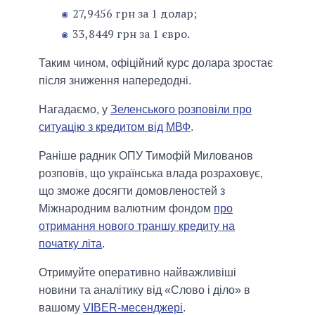
27,9456 грн за 1 долар;
33,8449 грн за 1 євро.
Таким чином, офіційний курс долара зростає
після зниження напередодні.
Нагадаємо, у
Зеленського розповіли про
ситуацію з кредитом від МВФ
.
Раніше радник ОПУ Тимофій Милованов
розповів, що українська влада розраховує,
що зможе досягти домовленостей з
Міжнародним валютним фондом
про
отримання нового траншу кредиту на
початку літа
.
Отримуйте оперативно найважливіші
новини та аналітику від «Слово і діло» в
вашому
VIBER-месенджері
.