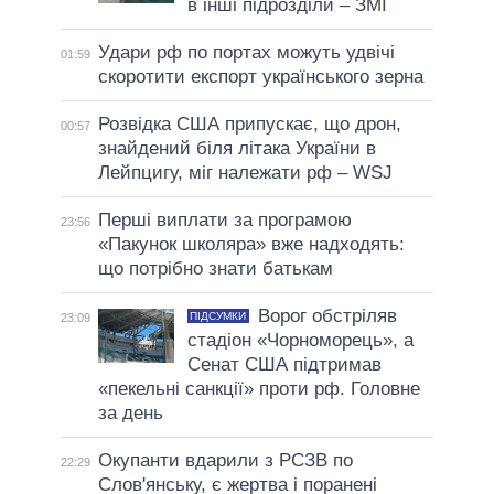
в інші підрозділи – ЗМІ
Удари рф по портах можуть удвічі
01:59
скоротити експорт українського зерна
Розвідка США припускає, що дрон,
00:57
знайдений біля літака України в
Лейпцигу, міг належати рф – WSJ
Перші виплати за програмою
23:56
«Пакунок школяра» вже надходять:
що потрібно знати батькам
Ворог обстріляв
ПІДСУМКИ
23:09
стадіон «Чорноморець», а
Сенат США підтримав
«пекельні санкції» проти рф. Головне
за день
Окупанти вдарили з РСЗВ по
22:29
Слов'янську, є жертва і поранені