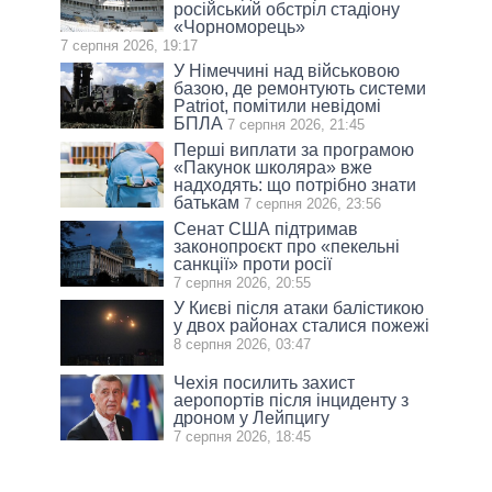
російський обстріл стадіону
«Чорноморець»
7 серпня 2026, 19:17
У Німеччині над військовою
базою, де ремонтують системи
Patriot, помітили невідомі
БПЛА
7 серпня 2026, 21:45
Перші виплати за програмою
«Пакунок школяра» вже
надходять: що потрібно знати
батькам
7 серпня 2026, 23:56
Сенат США підтримав
законопроєкт про «пекельні
санкції» проти росії
7 серпня 2026, 20:55
У Києві після атаки балістикою
у двох районах сталися пожежі
8 серпня 2026, 03:47
Чехія посилить захист
аеропортів після інциденту з
дроном у Лейпцигу
7 серпня 2026, 18:45