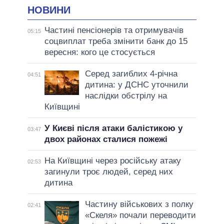
НОВИНИ
Частині пенсіонерів та отримувачів
05:15
соцвиплат треба змінити банк до 15
вересня: кого це стосується
Серед загиблих 4-річна
04:51
дитина: у ДСНС уточнили
наслідки обстрілу на
Київщині
У Києві після атаки балістикою у
03:47
двох районах сталися пожежі
На Київщині через російську атаку
02:53
загинули троє людей, серед них
дитина
Частину військових з полку
02:41
«Скеля» почали переводити