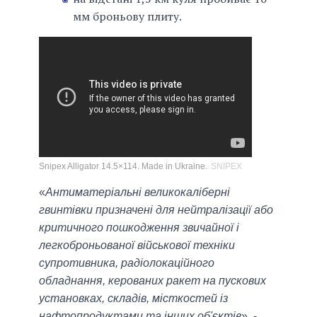
мм броньову плиту.
Snipex Alligator 14.5×114. Made in Ukraine.
SNIPEX
«
Антиматеріальні великокаліберні
гвинтівки призначені для нейтралізації або
критичного пошкодження звичайної і
легкоброньованої військової техніки
супротивника, радіолокаційного
обладнання, керованих ракет на пускових
установках, складів, місткостей із
нафтопродуктами та інших об'єктів
», -