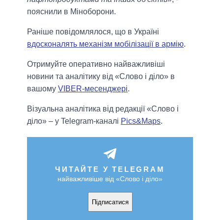
пояснили в Міноборони.
Раніше повідомлялося, що в Україні
вдосконалять механізм мобілізації в армію
.
Отримуйте оперативно найважливіші
новини та аналітику від «Слово і діло» в
вашому
VIBER-месенджері
.
Візуальна аналітика від редакції «Слово і
діло» – у Telegram-каналі
Pics&Maps
.
ЧИТАЙТЕ У TELEGRAM
найважливіше від «Слово і діло»
Підписатися