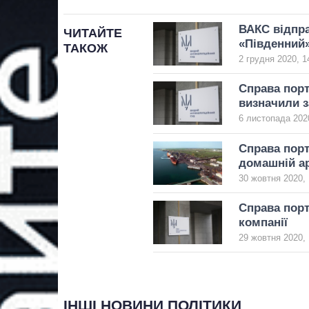
ВАКС відпра
ЧИТАЙТЕ
«Південний
ТАКОЖ
2 грудня 2020, 1
Справа пор
визначили з
6 листопада 2020
Справа порт
домашній а
30 жовтня 2020, 
Справа порт
компанії
29 жовтня 2020, 
ІНШІ НОВИНИ ПОЛІТИКИ