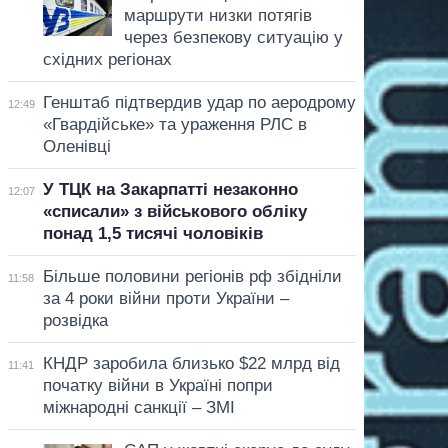
маршрути низки потягів
через безпекову ситуацію у
східних регіонах
Генштаб підтвердив удар по аеродрому
12:49
«Гвардійське» та ураження РЛС в
Оленівці
У ТЦК на Закарпатті незаконно
12:07
«списали» з військового обліку
понад 1,5 тисячі чоловіків
Більше половини регіонів рф збідніли
11:58
за 4 роки війни проти України –
розвідка
КНДР заробила близько $22 млрд від
11:41
початку війни в Україні попри
міжнародні санкції – ЗМІ