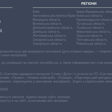
РЕГІОНИ
Київ
Івано-Франківська обл
Автономна республіка Крим
Київська область
Вінницька область
Кіровоградська област
В
Волинська область
Луганська область
Дніпропетровська область
Львівська область
Й
Донецька область
Миколаївська область
Житомирська область
Одеська область
Закарпатська область
Полтавська область
Запорізька область
Рівненська область
 дозволяється при вказуванні посилання (для інтернет-видань — гіперпоси
стання матеріалів.
, що розміщені на порталі slovoidilo.ua, а також інформація про стан вик
і ГО «Система народного контролю Слово і Діло» і є власністю ГО «Систе
еклами: «Промо», «Новини компаній», «Позиція», «Партнерський матеріал
судження, оприлюднені у рекламних матеріалах. Згідно з українським зак
-05063
няються законом. Адміністрація сайту залишає
ікується на сайті, власниками або авторами