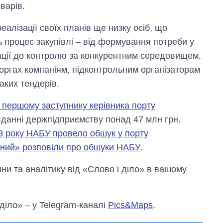
варів.
еалізації своїх планів ще низку осіб, що
 процес закупівлі – від формування потреби у
тації до контролю за конкурентним середовищем,
торгах компаніям, підконтрольним організаторам
аких тендерів.
 першому заступнику керівника порту
данні держпідприємству понад 47 млн грн.
8 року НАБУ провело обшук у порту
нний» розповіли про обшуки НАБУ
.
и та аналітику від «Слово і діло» в вашому
 діло» – у Telegram-каналі
Pics&Maps
.