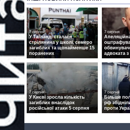
7 серпня
7 серпня
У Таїланді сталася
Апеляційн
стрілянина у школі, семеро
оштрафув
загиблих та щонайменше 15
обвинувач
поранених
адвоката з
7 серпня
7 серпня
У Києві зросла кількість
Більше пол
загиблих внаслідок
рф збідніли
російської атаки 5 серпня
проти Укра