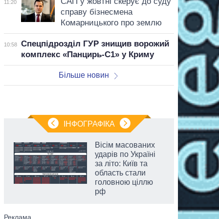
САП у жовтні скерує до суду
11:20
справу бізнесмена
Комарницького про землю
Спецпідрозділ ГУР знищив ворожий
10:58
комплекс «Панцирь-С1» у Криму
Більше новин
ІНФОГРАФІКА
Вісім масованих
ударів по Україні
за літо: Київ та
область стали
головною ціллю
рф