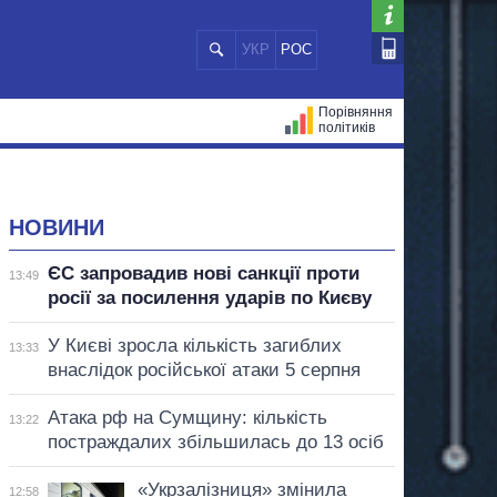
УКР
РОС
Порівняння
політиків
ЦІЙ
МЕРИ МІСТ
ВСІ ПЕРСОНИ
НОВИНИ
ЄС запровадив нові санкції проти
13:49
росії за посилення ударів по Києву
У Києві зросла кількість загиблих
13:33
внаслідок російської атаки 5 серпня
Атака рф на Сумщину: кількість
13:22
постраждалих збільшилась до 13 осіб
«Укрзалізниця» змінила
12:58