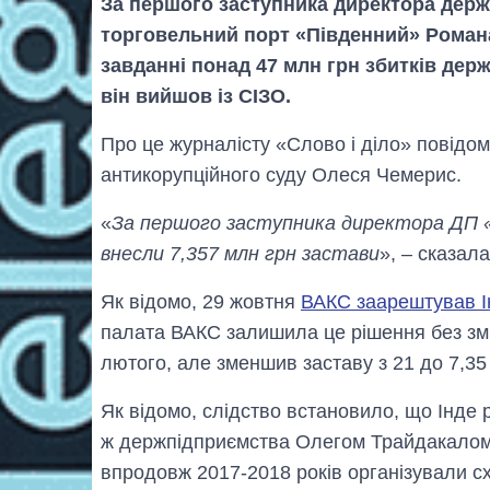
За першого заступника директора дер
торговельний порт «Південний» Романа
завданні понад 47 млн грн збитків держ
він вийшов із СІЗО.
Про це журналісту «Слово і діло» повідом
антикорупційного суду Олеся Чемерис.
«
За першого заступника директора ДП 
внесли 7,357 млн грн застави
», – сказала
Як відомо, 29 жовтня
ВАКС заарештував І
палата ВАКС залишила це рішення без змі
лютого, але зменшив заставу з 21 до 7,35
Як відомо, слідство встановило, що Інде 
ж держпідприємства Олегом Трайдакалом 
впродовж 2017-2018 років організували с