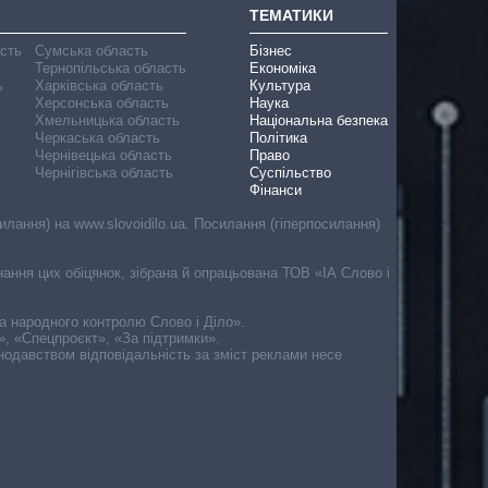
ТЕМАТИКИ
асть
Сумська область
Бізнес
Тернопільська область
Економіка
ь
Харківська область
Культура
Херсонська область
Наука
Хмельницька область
Національна безпека
Черкаська область
Політика
Чернівецька область
Право
Чернігівська область
Суспільство
Фінанси
лання) на www.slovoidilo.ua. Посилання (гіперпосилання)
онання цих обіцянок, зібрана й опрацьована ТОВ «ІА Слово і
ма народного контролю Слово і Діло».
», «Спецпроєкт», «За підтримки».
онодавством відповідальність за зміст реклами несе