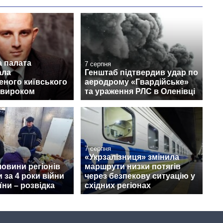
а палата
7 серпня
ала
Генштаб підтвердив удар по
еного київського
аеродрому «Гвардійське»
 вироком
та ураження РЛС в Оленівці
7 серпня
«Укрзалізниця» змінила
овини регіонів
маршрути низки потягів
 за 4 роки війни
через безпекову ситуацію у
їни – розвідка
східних регіонах