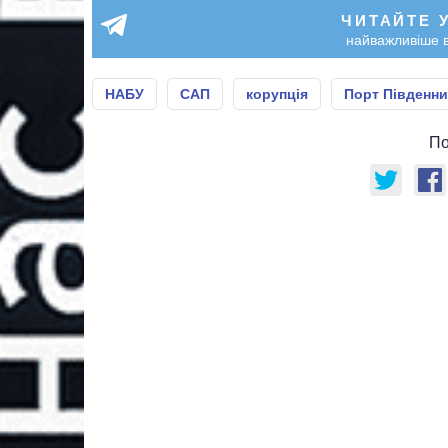
ЧИТАЙТЕ 
найважливіше в
НАБУ
САП
корупція
Порт Південн
По