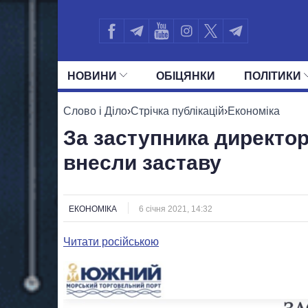
НОВИНИ
ОБIЦЯНКИ
ПОЛIТИКИ
УСІ ПОЛІТИКИ
ПРЕЗИДЕНТ І ОФ
Слово і Діло
›
Стрічка публікацій
›
Економіка
За заступника директо
внесли заставу
ЕКОНОМІКА
6 січня 2021, 14:32
Читати російською