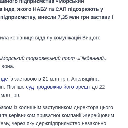
жавного підприємства «Морський
 Інде, якого НАБУ та САП підозрюють у
підприємству, внесли 7,35 млн грн застави і
ила керівниця відділу комунікацій Вищого
«Морський торговельний порт «Південний»
 вона.
нде
із заставою в 21 млн грн. Апеляційна
Як за 10 років
н. Пізніше
суд продовжив його арешт
до 22
змінилася кількість
 млн грн.
вступників на
бакалаврат,
магістратуру та
разом із колишнім заступником директора цього
аспірантуру
та керівником приватної компанії Жеребцовим
хему, через яку держпідприємство незаконно