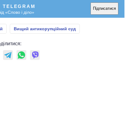
У TELEGRAM
Підписатися
ід «Слово і діло»
ий
Вищий антикорупційний суд
ділитися: