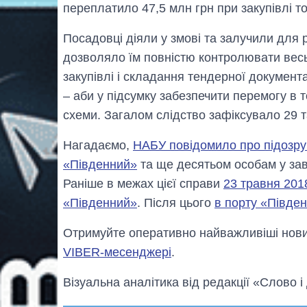
переплатило 47,5 млн грн при закупівлі то
Посадовці діяли у змові та залучили для р
дозволяло їм повністю контролювати весь
закупівлі і складання тендерної докумен
– аби у підсумку забезпечити перемогу в 
схеми. Загалом слідство зафіксувало 29 т
Нагадаємо,
НАБУ повідомило про підозру
«Південний»
та ще десятьом особам у зав
Раніше в межах цієї справи
23 травня 201
«Південний»
. Після цього
в порту «Півде
Отримуйте оперативно найважливіші новин
VIBER-месенджері
.
Візуальна аналітика від редакції «Слово і