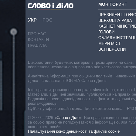
МОНІТОРИНГ
ПРЕЗИДЕНТ І ОФІС
УКР
РОС
ВЕРХОВНА РАДА
КАБІНЕТ МІНІСТРІ
ГОЛОВИ
ПРО НАС
ОБЛАДМІНІСТРАЦІ
КОНТАКТИ
МЕРИ МІСТ
ПРАВИЛА
ВСІ ПЕРСОНИ
Використання будь-яких матеріалів, розміщених на сайті,
обов’язкове незалежно від повного або часткового викори
Аналітична інформація про обіцянки політиків і чиновників
Діло» і є власністю ТОВ «ІА Слово і Діло».
Інфографіки, розміщені на порталі slovoidilo.ua, створен
Матеріали, відмічені значками, публікуються на правах р
Редакція не несе відповідальності за факти та оціночні 
рекламодавець.
Cуб'єкт у сфері онлайн-медіа. Ідентифікатор медіа – R40
© 2009—2026
«Слово і Діло»
.
Всі права захищені і охоро
за собою право не погоджуватися з інформацією, яка публ
якої є треті особи.
Налаштування конфіденційності та файлів cookie