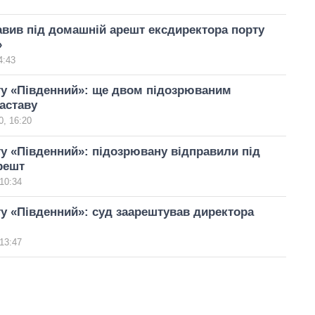
вив під домашній арешт ексдиректора порту
»
4:43
ту «Південний»: ще двом підозрюваним
аставу
, 16:20
у «Південний»: підозрювану відправили під
решт
10:34
у «Південний»: суд заарештував директора
13:47