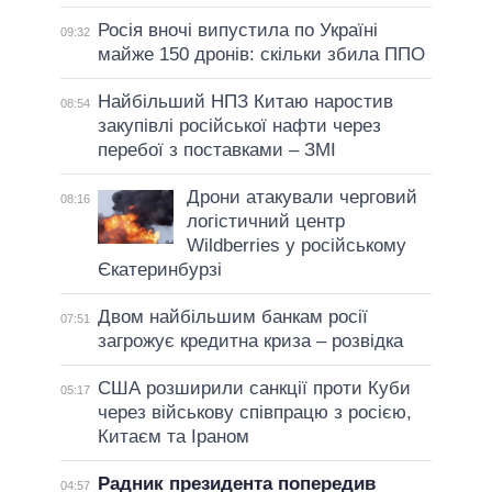
Росія вночі випустила по Україні
09:32
майже 150 дронів: скільки збила ППО
Найбільший НПЗ Китаю наростив
08:54
закупівлі російської нафти через
перебої з поставками – ЗМІ
Дрони атакували черговий
08:16
логістичний центр
Wildberries у російському
Єкатеринбурзі
Двом найбільшим банкам росії
07:51
загрожує кредитна криза – розвідка
США розширили санкції проти Куби
05:17
через військову співпрацю з росією,
Китаєм та Іраном
Радник президента попередив
04:57