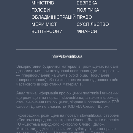
МІНІСТРІВ
БЕЗПЕКА
ГОЛОВИ
ПОЛІТИКА
ОБЛАДМІНІСТРАЦІЙ
ПРАВО
МЕРИ МІСТ
СУСПІЛЬСТВО
ВСІ ПЕРСОНИ
ФІНАНСИ
info@slovoidilo.ua
Використання будь-яких матеріалів, розміщених на сайті,
дозволяється при вказуванні посилання (для інтернет-видань
— гіперпосилання) на www.slovoidilo.ua. Посилання
(гіперпосилання) обов’язкове незалежно від повного або
часткового використання матеріалів.
Аналітична інформація про обіцянки політиків і чиновників,
що розміщені на порталі slovoidilo.ua, а також інформація про
стан виконання цих обіцянок, зібрана й опрацьована ТОВ «ІА
Слово і Діло» і є власністю ТОВ «ІА Слово і Діло».
Інфографіки, розміщені на порталі slovoidilo.ua, створені ГО
«Система народного контролю Слово і Діло» і є власністю
ГО «Система народного контролю Слово і Діло».
Матеріали, відмічені значками, публікуються на правах