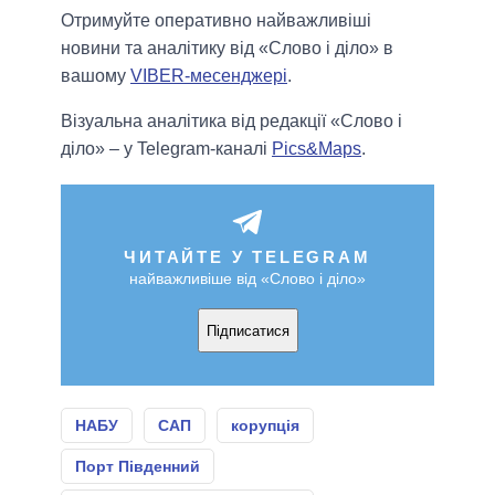
Отримуйте оперативно найважливіші
новини та аналітику від «Слово і діло» в
вашому
VIBER-месенджері
.
Візуальна аналітика від редакції «Слово і
діло» – у Telegram-каналі
Pics&Maps
.
ЧИТАЙТЕ У TELEGRAM
найважливіше від «Слово і діло»
Підписатися
НАБУ
САП
корупція
Порт Південний