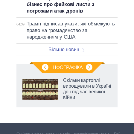
бізнес про фейкові листи з
погрозами атак дронів
Трамп підписав укази, які обмежують
04:39
право на громадянство за
народженням у США
Більше новин
ІНФОГРАФІКА
жет
Скільки картоплі
вирощували в Україні
ків
до і під час великої
війни