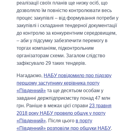
реалізації своїх планів ще низку осіб, що
дозволяло їм повністю контролювати весь
процес закупівлі – від формування потреби у
закупівлі і складання тендерної документації
до контролю за конкурентним середовищем,
– аби у підсумку забезпечити перемогу в
торгах компаніям, підконтрольним
організаторам схеми. Загалом слідство
зафіксувало 29 таких тендерів.
Нагадаємо,
НАБУ повідомило про підозру
першому заступнику керівника порту
«Південний»
та ще десятьом особам у
завданні держпідприємству понад 47 млн
грн. Раніше в межах цієї справи
23 травня
2018 року НАБУ провело обшук у порту
«Південний»
. Після цього
в порту
«Південний» розповіли про обшуки НАБУ
.