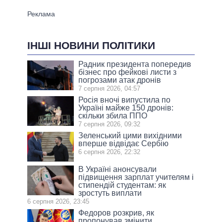
ІНШІ НОВИНИ ПОЛІТИКИ
Радник президента попередив
бізнес про фейкові листи з
погрозами атак дронів
7 серпня 2026, 04:57
Росія вночі випустила по
Україні майже 150 дронів:
скільки збила ППО
7 серпня 2026, 09:32
Зеленський цими вихідними
вперше відвідає Сербію
6 серпня 2026, 22:32
В Україні анонсували
підвищення зарплат учителям і
стипендій студентам: як
зростуть виплати
6 серпня 2026, 23:45
Федоров розкрив, як
пропонував змінити