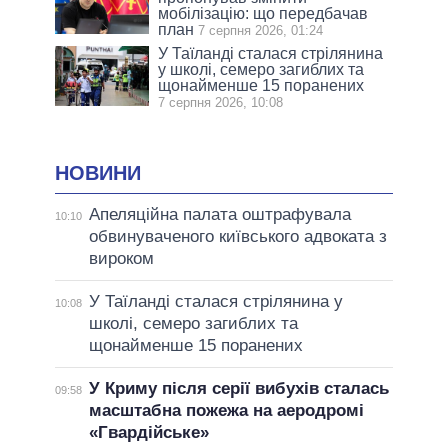
мобілізацію: що передбачав
план
7 серпня 2026, 01:24
У Таїланді сталася стрілянина
у школі, семеро загиблих та
щонайменше 15 поранених
7 серпня 2026, 10:08
НОВИНИ
Апеляційна палата оштрафувала
10:10
обвинуваченого київського адвоката з
вироком
У Таїланді сталася стрілянина у
10:08
школі, семеро загиблих та
щонайменше 15 поранених
У Криму після серії вибухів сталась
09:58
масштабна пожежа на аеродромі
«Гвардійське»