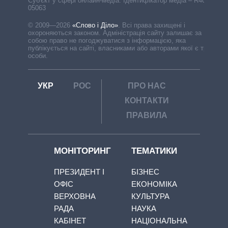
Cуб'єкт у сфері онлайн-медіа. Ідентифікатор медіа – R40-
05063
© 2009—2026
«Слово і Діло»
.
Всі права захищені і
охороняються законом. Адміністрація сайту залишає за
собою право не погоджуватися з інформацією, яка
публікується на сайті, власниками або авторами якої є треті
особи.
УКР
РОС
ПРО НАС
КОНТАКТИ
ПРАВИЛА
МОНІТОРИНГ
ТЕМАТИКИ
ПРЕЗИДЕНТ І
БІЗНЕС
ОФІС
ЕКОНОМІКА
ВЕРХОВНА
КУЛЬТУРА
РАДА
НАУКА
КАБІНЕТ
НАЦІОНАЛЬНА