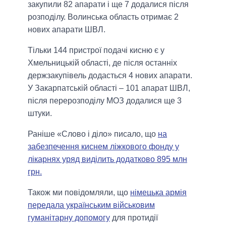
закупили 82 апарати і ще 7 додалися після
розподілу. Волинська область отримає 2
нових апарати ШВЛ.
Тільки 144 пристрої подачі кисню є у
Хмельницькій області, де після останніх
держзакупівель додасться 4 нових апарати.
У Закарпатській області – 101 апарат ШВЛ,
після перерозподілу МОЗ додалися ще 3
штуки.
Раніше «Слово і діло» писало, що
на
забезпечення киснем ліжкового фонду у
лікарнях уряд виділить додатково 895 млн
грн.
Також ми повідомляли, що
німецька армія
передала українським військовим
гуманітарну допомогу
для протидії