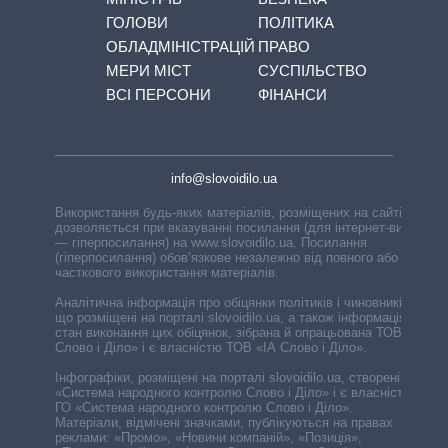
ГОЛОВИ
ПОЛІТИКА
ОБЛАДМІНІСТРАЦІЙ
ПРАВО
МЕРИ МІСТ
СУСПІЛЬСТВО
ВСІ ПЕРСОНИ
ФІНАНСИ
info@slovoidilo.ua
Використання будь-яких матеріалів, розміщених на сайті,
дозволяється при вказуванні посилання (для інтернет-видань
— гіперпосилання) на www.slovoidilo.ua. Посилання
(гіперпосилання) обов’язкове незалежно від повного або
часткового використання матеріалів.
Аналітична інформація про обіцянки політиків і чиновників,
що розміщені на порталі slovoidilo.ua, а також інформація про
стан виконання цих обіцянок, зібрана й опрацьована ТОВ «ІА
Слово і Діло» і є власністю ТОВ «ІА Слово і Діло».
Інфографіки, розміщені на порталі slovoidilo.ua, створені ГО
«Система народного контролю Слово і Діло» і є власністю
ГО «Система народного контролю Слово і Діло».
Матеріали, відмічені значками, публікуються на правах
реклами: «Промо», «Новини компаній», «Позиція»,