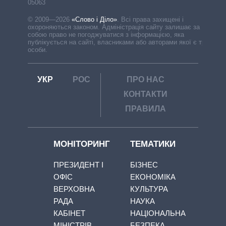
05063
© 2009—2026
«Слово і Діло»
.
Всі права захищені і
охороняються законом. Адміністрація сайту залишає за
собою право не погоджуватися з інформацією, яка
публікується на сайті, власниками або авторами якої є треті
особи.
УКР
РОС
ПРО НАС
КОНТАКТИ
ПРАВИЛА
МОНІТОРИНГ
ТЕМАТИКИ
ПРЕЗИДЕНТ І
БІЗНЕС
ОФІС
ЕКОНОМІКА
ВЕРХОВНА
КУЛЬТУРА
РАДА
НАУКА
КАБІНЕТ
НАЦІОНАЛЬНА
МІНІСТРІВ
БЕЗПЕКА