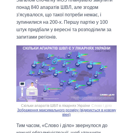
понад 840 апаратів ШВЛ, але згодом
з’ясувалося, що такої потреби немає, і
зупинилися на 200-х. Першу партію у 100
штук придбали у вересні та розподілили за
запитами регіонів.
Скільки апаратів ШВЛ в лікарнях України
Слово і діло
Зображення максимального розміру (відкриється в новому
вікні)
Тим часом, «Слово і діло» звернулося до
кожної обладміністрації, щоб уточнити,