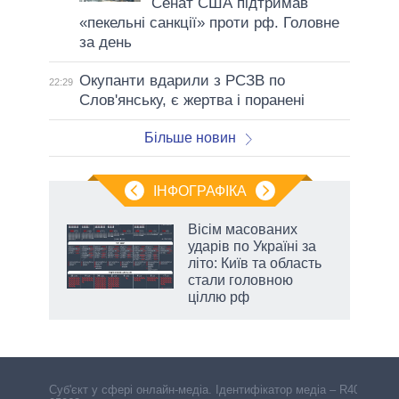
Сенат США підтримав
«пекельні санкції» проти рф. Головне
за день
Окупанти вдарили з РСЗВ по
22:29
Слов'янську, є жертва і поранені
Більше новин
ІНФОГРАФІКА
 5
Вісім масованих
вго
ударів по Україні за
літо: Київ та область
стали головною
ціллю рф
аспі
Cуб'єкт у сфері онлайн-медіа. Ідентифікатор медіа – R40-