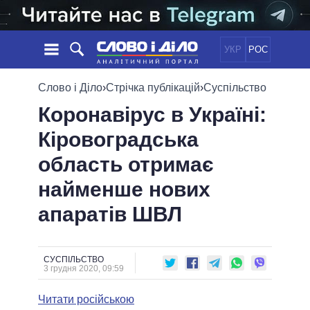
УКР
РОС
НОВИНИ
Слово і Діло
›
Стрічка публікацій
›
Суспільство
Коронавірус в Україні:
ОБIЦЯНКИ
СТРІЧКА
ПОЛІТИКА
Кіровоградська
ПОДІЇ
ЕКОНОМІКА
ПОЛIТИКИ
область отримає
СТАТТІ
СУСПІЛЬСТВО
ІНФОГРАФІКА
ДУМКИ
СВІТ
УСІ ПОЛІТИКИ
найменше нових
ОГЛЯДИ
ПРЕЗИДЕНТ І ОФІС
апаратів ШВЛ
ВІДЕО
ДАЙДЖЕСТИ
ВЕРХОВНА РАДА
ПІДТРИМАТИ
КАБІНЕТ МІНІСТРІВ
ГОЛОВИ ОБЛАДМІНІСТРАЦІЙ
СУСПІЛЬСТВО
ПОРІВНЯННЯ ПОЛІТИКІВ
3 грудня 2020, 09:59
МЕРИ МІСТ
Читати російською
ВСІ ПЕРСОНИ