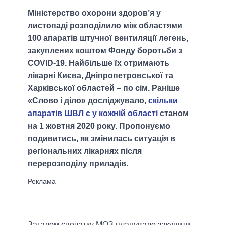
Міністерство охорони здоров’я у
листопаді розподілило між областями
100 апаратів штучної вентиляції легень,
закуплених коштом Фонду боротьби з
COVID-19. Найбільше їх отримають
лікарні Києва, Дніпропетровської та
Харківської областей – по сім. Раніше
«Слово і діло» досліджувало,
скільки
апаратів ШВЛ є у кожній області
станом
на 1 жовтня 2020 року. Пропонуємо
подивитись, як змінилась ситуація в
регіональних лікарнях після
перерозподілу приладів.
Загалом спочатку МОЗ планувало закупити