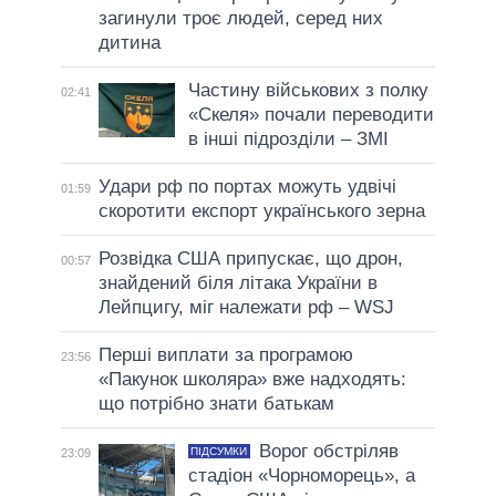
загинули троє людей, серед них
дитина
Частину військових з полку
02:41
«Скеля» почали переводити
в інші підрозділи – ЗМІ
Удари рф по портах можуть удвічі
01:59
скоротити експорт українського зерна
Розвідка США припускає, що дрон,
00:57
знайдений біля літака України в
Лейпцигу, міг належати рф – WSJ
Перші виплати за програмою
23:56
«Пакунок школяра» вже надходять:
що потрібно знати батькам
Ворог обстріляв
ПІДСУМКИ
23:09
стадіон «Чорноморець», а