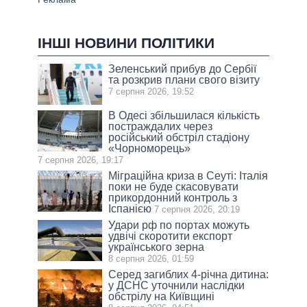
ІНШІ НОВИНИ ПОЛІТИКИ
Зеленський прибув до Сербії
та розкрив плани свого візиту
7 серпня 2026, 19:52
В Одесі збільшилася кількість
постраждалих через
російський обстріл стадіону
«Чорноморець»
7 серпня 2026, 19:17
Міграційна криза в Сеуті: Італія
поки не буде скасовувати
прикордонний контроль з
Іспанією
7 серпня 2026, 20:19
Удари рф по портах можуть
удвічі скоротити експорт
українського зерна
8 серпня 2026, 01:59
Серед загиблих 4-річна дитина:
у ДСНС уточнили наслідки
обстрілу на Київщині