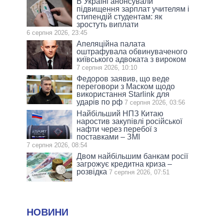
В Україні анонсували
підвищення зарплат учителям і
стипендій студентам: як
зростуть виплати
6 серпня 2026, 23:45
Апеляційна палата
оштрафувала обвинуваченого
київського адвоката з вироком
7 серпня 2026, 10:10
Федоров заявив, що веде
переговори з Маском щодо
використання Starlink для
ударів по рф
7 серпня 2026, 03:56
Найбільший НПЗ Китаю
наростив закупівлі російської
нафти через перебої з
поставками – ЗМІ
7 серпня 2026, 08:54
Двом найбільшим банкам росії
загрожує кредитна криза –
розвідка
7 серпня 2026, 07:51
НОВИНИ