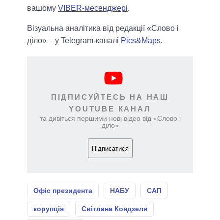
вашому
VIBER-месенджері
.
Візуальна аналітика від редакції «Слово і
діло» – у Telegram-каналі
Pics&Maps
.
ПІДПИСУЙТЕСЬ НА НАШ
YOUTUBE КАНАЛ
та дивіться першими нові відео від «Слово і
діло»
Підписатися
Офіс президента
НАБУ
САП
корупція
Світлана Кондзеля