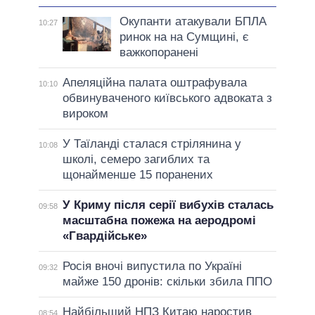
Окупанти атакували БПЛА
10:27
ринок на на Сумщині, є
важкопоранені
Апеляційна палата оштрафувала
10:10
обвинуваченого київського адвоката з
вироком
У Таїланді сталася стрілянина у
10:08
школі, семеро загиблих та
щонайменше 15 поранених
У Криму після серії вибухів сталась
09:58
масштабна пожежа на аеродромі
«Гвардійське»
Росія вночі випустила по Україні
09:32
майже 150 дронів: скільки збила ППО
Найбільший НПЗ Китаю наростив
08:54