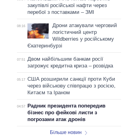
закупівлі російської нафти через
перебої з поставками – ЗМІ
Дрони атакували черговий
08:16
логістичний центр
Wildberries у російському
Єкатеринбурзі
Двом найбільшим банкам росії
07:51
загрожує кредитна криза – розвідка
США розширили санкції проти Куби
05:17
через військову співпрацю з росією,
Китаєм та Іраном
Радник президента попередив
04:57
бізнес про фейкові листи з
погрозами атак дронів
Більше новин