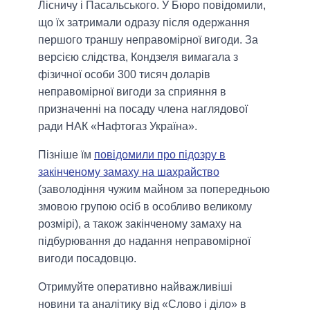
Лісничу і Пасальського. У Бюро повідомили,
що їх затримали одразу після одержання
першого траншу неправомірної вигоди. За
версією слідства, Кондзеля вимагала з
фізичної особи 300 тисяч доларів
неправомірної вигоди за сприяння в
призначенні на посаду члена наглядової
ради НАК «Нафтогаз Україна».
Пізніше їм
повідомили про підозру в
закінченому замаху на шахрайство
(заволодіння чужим майном за попередньою
змовою групою осіб в особливо великому
розмірі), а також закінченому замаху на
підбурювання до надання неправомірної
вигоди посадовцю.
Отримуйте оперативно найважливіші
новини та аналітику від «Слово і діло» в