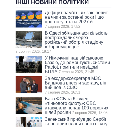
ІНШІ НОВИНИ ПОЛІТИКИ
Дефіцит пам’яті: як зріс попит
на чипи за останні роки і що
прогнозують на 2027-й
7 серпня 2026, 17:52
В Одесі збільшилася кількість
постраждалих через
російський обстріл стадіону
«Чорноморець»
7 серпня 2026, 19:17
У Німеччині над військовою
базою, де ремонтують системи
Patriot, помітили невідомі
БПЛА
7 серпня 2026, 21:45
За ексдержсекретаря МЗС
Банькова внесли заставу, він
вийшов із СІЗО
7 серпня 2026, 16:51
База ФСБ та 6 суден
«тіньового флоту»: СБС
атакували понад 100 ворожих
цілей росіян
7 серпня 2026, 18:05
Зеленський прибув до Сербії
та розкрив плани свого візиту