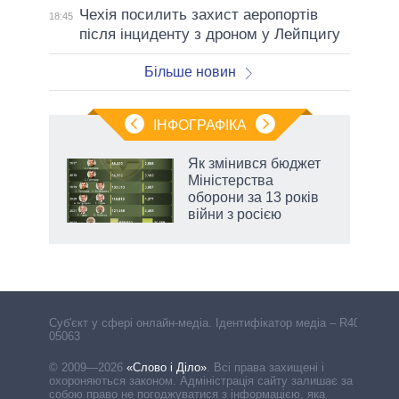
Чехія посилить захист аеропортів
18:45
після інциденту з дроном у Лейпцигу
Більше новин
ІНФОГРАФІКА
Як змінився бюджет
 за
Міністерства
асть
оборони за 13 років
війни з росією
аспі
Cуб'єкт у сфері онлайн-медіа. Ідентифікатор медіа – R40-
05063
© 2009—2026
«Слово і Діло»
.
Всі права захищені і
охороняються законом. Адміністрація сайту залишає за
собою право не погоджуватися з інформацією, яка