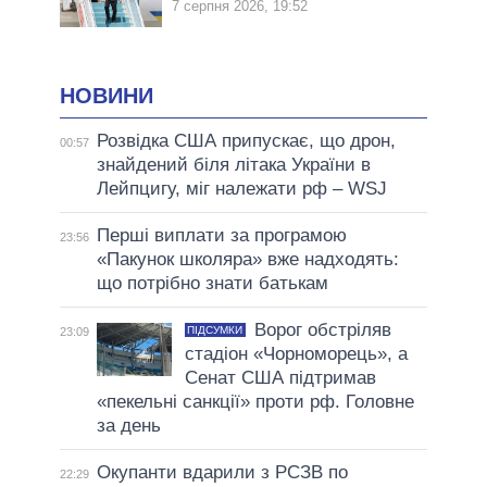
7 серпня 2026, 19:52
НОВИНИ
Розвідка США припускає, що дрон,
00:57
знайдений біля літака України в
Лейпцигу, міг належати рф – WSJ
Перші виплати за програмою
23:56
«Пакунок школяра» вже надходять:
що потрібно знати батькам
Ворог обстріляв
ПІДСУМКИ
23:09
стадіон «Чорноморець», а
Сенат США підтримав
«пекельні санкції» проти рф. Головне
за день
Окупанти вдарили з РСЗВ по
22:29