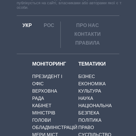
публікується на сайті, власниками або авторами якої є треті
особи.
УКР
РОС
ПРО НАС
КОНТАКТИ
ПРАВИЛА
МОНІТОРИНГ
ТЕМАТИКИ
ПРЕЗИДЕНТ І
БІЗНЕС
ОФІС
ЕКОНОМІКА
ВЕРХОВНА
КУЛЬТУРА
РАДА
НАУКА
КАБІНЕТ
НАЦІОНАЛЬНА
МІНІСТРІВ
БЕЗПЕКА
ГОЛОВИ
ПОЛІТИКА
ОБЛАДМІНІСТРАЦІЙ
ПРАВО
МЕРИ МІСТ
СУСПІЛЬСТВО