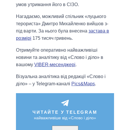
умов утримання його в СІЗО.
Нагадаємо, можливий спільник «луцького
терориста» Дмитро Михайленко вийшов з-
під варти. За нього була внесена
застава в
розмірі
175 тисяч гривень.
Отримуйте оперативно найважливіші
новини та аналітику від «Слово і діло» в
вашому
VIBER-месенджері
.
Візуальна аналітика від редакції «Слово і
діло» – у Telegram-каналі
Pics&Maps
.
ЧИТАЙТЕ У TELEGRAM
найважливіше від «Слово і діло»