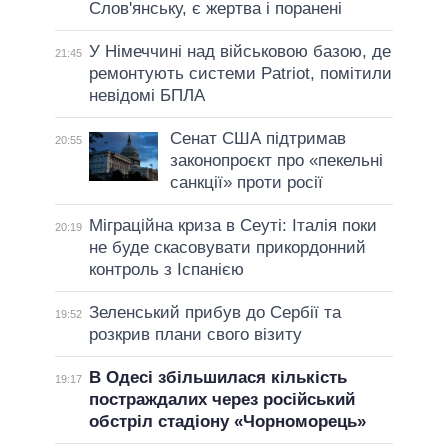
Слов'янську, є жертва і поранені
У Німеччині над військовою базою, де
21:45
ремонтують системи Patriot, помітили
невідомі БПЛА
Сенат США підтримав
20:55
законопроєкт про «пекельні
санкції» проти росії
Міграційна криза в Сеуті: Італія поки
20:19
не буде скасовувати прикордонний
контроль з Іспанією
Зеленський прибув до Сербії та
19:52
розкрив плани свого візиту
В Одесі збільшилася кількість
19:17
постраждалих через російський
обстріл стадіону «Чорноморець»