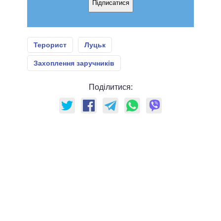
Підписатися
Терорист
Луцьк
Захоплення заручників
Поділитися: