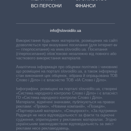
ВСІ ПЕРСОНИ
ФІНАНСИ
info@slovoidilo.ua
Використання будь-яких матеріалів, розміщених на сайті,
дозволяється при вказуванні посилання (для інтернет-видань
— гіперпосилання) на www.slovoidilo.ua. Посилання
(гіперпосилання) обов’язкове незалежно від повного або
часткового використання матеріалів.
Аналітична інформація про обіцянки політиків і чиновників,
що розміщені на порталі slovoidilo.ua, а також інформація про
стан виконання цих обіцянок, зібрана й опрацьована ТОВ «ІА
Слово і Діло» і є власністю ТОВ «ІА Слово і Діло».
Інфографіки, розміщені на порталі slovoidilo.ua, створені ГО
«Система народного контролю Слово і Діло» і є власністю
ГО «Система народного контролю Слово і Діло».
Матеріали, відмічені значками, публікуються на правах
реклами: «Промо», «Новини компаній», «Позиція»,
«Партнерський матеріал», «Спецпроєкт», «За підтримки».
Редакція не несе відповідальності за факти та оціночні
судження, оприлюднені у рекламних матеріалах. Згідно з
українським законодавством відповідальність за зміст
реклами несе рекламодавець.