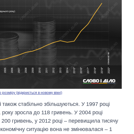
озміру (відкриється в новому вікні)
Скільки картоплі
і
також стабільно збільшуються. У 1997 році
вирощували в
 року зросла до 118 гривень. У 2004 році
Україні до і під час
великої війни
 200 гривень, у 2012 році – перевищила тисячу
економічну ситуацію вона не змінювалася – 1