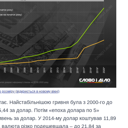
озміру (відкриється в новому вікні)
стає. Найстабільнішою гривня була з 2000-го до
5,44 за долар. Потім «епоха долара по 5»
ривень за долар. У 2014-му долар коштував 11,89
а валюта різко подешевшала – до 21,84 за