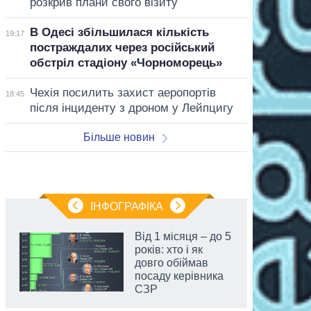
розкрив плани свого візиту
В Одесі збільшилася кількість
19:17
постраждалих через російський
обстріл стадіону «Чорноморець»
Чехія посилить захист аеропортів
18:45
після інциденту з дроном у Лейпцигу
Більше новин
ІНФОГРАФІКА
Від 1 місяця – до 5
років: хто і як
довго обіймав
посаду керівника
СЗР