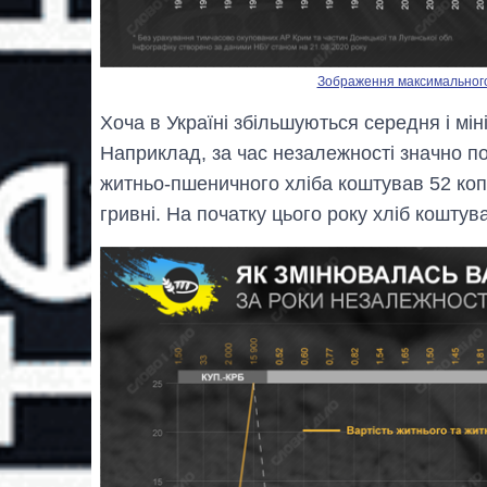
Зображення максимального р
Хоча в Україні збільшуються середня і мін
Наприклад, за час незалежності значно 
житньо-пшеничного хліба коштував 52 копій
гривні. На початку цього року хліб коштува