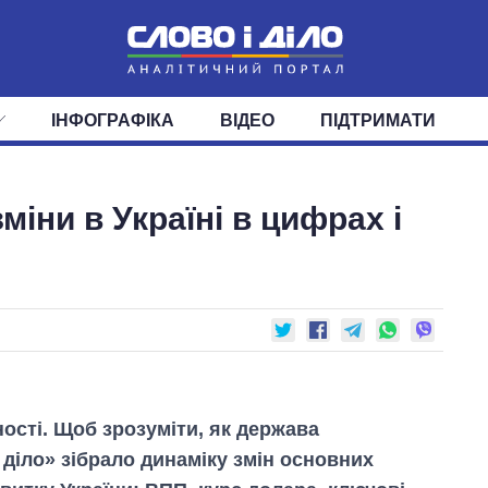
ІНФОГРАФІКА
ВІДЕО
ПІДТРИМАТИ
ІС
СТРІЧКА
ВЕРХОВНА РАДА
ПОДІЇ
СТАТТІ
КАБІНЕТ МІНІСТРІВ
ДУМКИ
ОГЛЯДИ
ГОЛОВИ ОБЛАДМІНІСТРА
ДАЙДЖЕСТИ
міни в Україні в цифрах і
ПОЛІТИКА
ДЕПУТАТИ
ЕКОНОМІКА
КОМІТЕТИ
СУСПІЛЬСТВО
ФРАКЦІЇ
ОКРУГИ
СВІТ
ності. Щоб зрозуміти, як держава
 діло» зібрало динаміку змін основних