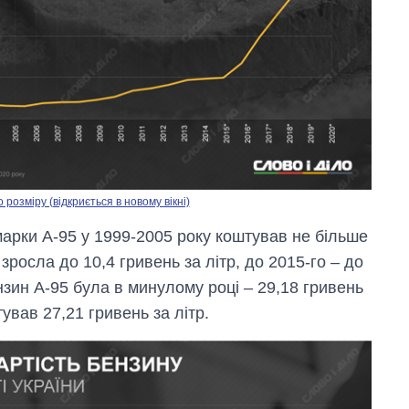
озміру (відкриється в новому вікні)
 марки А-95 у 1999-2005 року коштував не більше
зросла до 10,4 гривень за літр, до 2015-го – до
зин А-95 була в минулому році – 29,18 гривень
тував 27,21 гривень за літр.