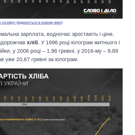
озміру (відкриється в новому вікні)
імальна зарплата, водночас зростають і ціни.
подорожчав
хліб
. У 1996 році кілограм житнього і
ки, у 2006 році – 1,96 гривні, у 2016-му – 9,89
в уже 20,67 гривні за кілограм.