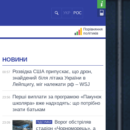
УКР
РОС
Порівняння
політиків
ЦІЙ
МЕРИ МІСТ
ВСІ ПЕРСОНИ
НОВИНИ
Розвідка США припускає, що дрон,
00:57
знайдений біля літака України в
Лейпцигу, міг належати рф – WSJ
Перші виплати за програмою «Пакунок
23:56
школяра» вже надходять: що потрібно
знати батькам
Ворог обстріляв
ПІДСУМКИ
23:09
стадіон «Чорноморець», а