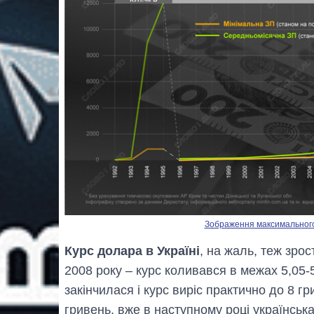
Зображення максимального р
Курс долара в Україні
, на жаль, теж зро
2008 року – курс коливався в межах 5,05-
закінчилася і курс виріс практично до 8 г
гривень, вже в наступному році українськ