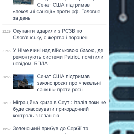
Сенат США підтримав
«пекельні санкції» проти рф. Головне
за день
Окупанти вдарили з РСЗВ по
22:29
Слов'янську, є жертва і поранені
У Німеччині над військовою базою, де
21:45
ремонтують системи Patriot, помітили
невідомі БПЛА
Сенат США підтримав
20:55
законопроєкт про «пекельні
санкції» проти росії
Міграційна криза в Сеуті: Італія поки не
20:19
буде скасовувати прикордонний
контроль з Іспанією
Зеленський прибув до Сербії та
19:52