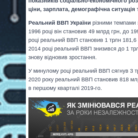
показників соціально-економічного роз
ціни, зарплата, демографічна ситуація
Реальний ВВП України
різними темпами з
1996 році він становив 49 млрд грн, до 199
році реальний ВВП становив 1 трлн 181,6 
2014 році реальний ВВП знизився до 1 трл
знову відновив зростання.
У минулому році реальний ВВП сягнув 3 т
2020 року реальний ВВП становив 818 млрд
в першому кварталі 2019-го.