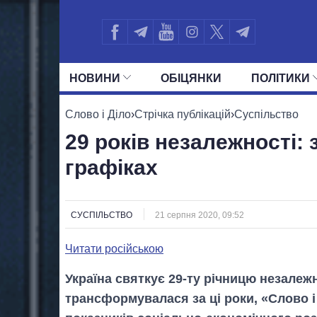
НОВИНИ
ОБIЦЯНКИ
ПОЛIТИКИ
УСІ ПОЛІТИКИ
ПРЕЗИДЕНТ І ОФ
Слово і Діло
›
Стрічка публікацій
›
Суспільство
29 років незалежності: з
графіках
СУСПІЛЬСТВО
21 серпня 2020, 09:52
Читати російською
Україна святкує 29-ту річницю незалеж
трансформувалася за ці роки, «Слово і