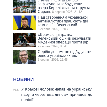
У Києві після атаки рф
зафіксували забруднення
озера Кирилівське та струмка
Сирець
8 серпня 2026, 21:12
Над створенням української
антибалістики працюють дві
компанії – Зеленський
8 серпня 2026, 19:03
«Вражаючі втрати»:
Зеленський оцінив результати
40-денної операції проти рф
9 серпня 2026, 00:41
Сербія допоможе відбудувати
одне з українських міст
8 серпня 2026, 16:48
НОВИНИ
У Кракові чоловік напав на українську
01:53
пару, а через два дні сам прийшов до
поліції