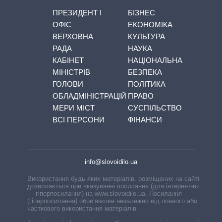
ПРЕЗИДЕНТ І
БІЗНЕС
ОФІС
ЕКОНОМІКА
ВЕРХОВНА
КУЛЬТУРА
РАДА
НАУКА
КАБІНЕТ
НАЦІОНАЛЬНА
МІНІСТРІВ
БЕЗПЕКА
ГОЛОВИ
ПОЛІТИКА
ОБЛАДМІНІСТРАЦІЙ
ПРАВО
МЕРИ МІСТ
СУСПІЛЬСТВО
ВСІ ПЕРСОНИ
ФІНАНСИ
info@slovoidilo.ua
Використання будь-яких матеріалів, розміщених на сайті,
дозволяється при вказуванні посилання (для інтернет-видань
— гіперпосилання) на www.slovoidilo.ua. Посилання
(гіперпосилання) обов’язкове незалежно від повного або
часткового використання матеріалів.