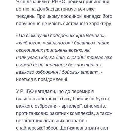
Як відзначили в РНБО, режим припинення
вогню на Донбасі дотримується вже
тиждень. При цьому поодинокі випадки його
порушення не мають системного характеру.
«На відміну від попередніх «різдвяного»,
«хлібного», «шкільного» і багатьох інших
оголошених припинень вогню, які
налічували кілька днів, сьогодні триває вже
сьомий день перемир'я без пострілів з
важкого озброєння і бойових втрат»
, -
йдеться в повідомленні.
У РНБО нагадали, що до перемир'я
більшість обстрілів з боку бойовиків було з
важкого озброєння - артилерії, мінометів,
протитанкових ракетних комплексів, а також
безпілотних літальних апаратів і
снайперської зброї. Щотижневі втрати сил