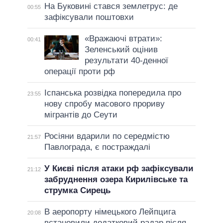
На Буковині стався землетрус: де
00:55
зафіксували поштовхи
«Вражаючі втрати»:
00:41
Зеленський оцінив
результати 40-денної
операції проти рф
Іспанська розвідка попередила про
23:55
нову спробу масового прориву
мігрантів до Сеути
Росіяни вдарили по середмістю
21:57
Павлограда, є постраждалі
У Києві після атаки рф зафіксували
21:12
забруднення озера Кирилівське та
струмка Сирець
В аеропорту німецького Лейпцига
20:08
встановили додатковий радар після