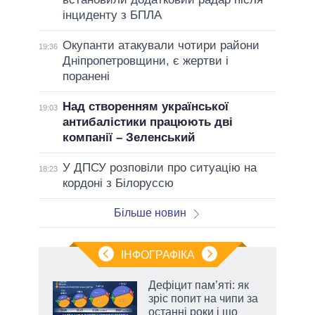
інциденту з БПЛА
Окупанти атакували чотири райони
19:36
Дніпропетровщини, є жертви і
поранені
Над створенням української
19:03
антибалістики працюють дві
компанії – Зеленський
У ДПСУ розповіли про ситуацію на
18:23
кордоні з Білоруссю
Більше новин
ІНФОГРАФІКА
Дефіцит пам’яті: як
 за
зріс попит на чипи за
асть
останні роки і що