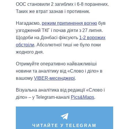
ООС становили 2 загиблих і 6-8 поранених.
Таких же втрат зазнав і противник.
Нагадаємо,
режим припинення вогню
був
узгоджений ТКГ і почав діяти з 27 липня.
Щодоби на Донбасі фіксують
1-2 ворожих
обстріли
. Абсолютної тиші не було поки
жодного дня.
Отримуйте оперативно найважливіші
новини та аналітику від «Слово і діло» в
вашому
VIBER-месенджері
.
Візуальна аналітика від редакції «Слово і
діло» – у Telegram-каналі
Pics&Maps
.
ЧИТАЙТЕ У TELEGRAM