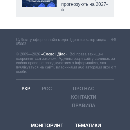
прогнозують на 2027-
й
Cуб'єкт у сфері онлайн-медіа. Ідентифікатор медіа – R40-
05063
© 2009—2026
«Слово і Діло»
.
Всі права захищені і
охороняються законом. Адміністрація сайту залишає за
собою право не погоджуватися з інформацією, яка
публікується на сайті, власниками або авторами якої є треті
особи.
УКР
РОС
ПРО НАС
КОНТАКТИ
ПРАВИЛА
МОНІТОРИНГ
ТЕМАТИКИ