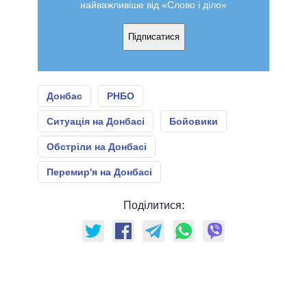
найважливіше від «Слово і діло»
Підписатися
Донбас
РНБО
Ситуація на Донбасі
Бойовики
Обстріли на Донбасі
Перемир'я на Донбасі
Поділитися: