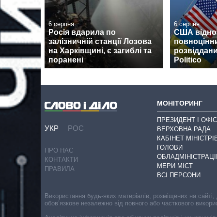
6 серпня
6 серпня
Росія вдарила по
США відно
залізничній станції Лозова
повноцінн
на Харківщині, є загиблі та
розвіддани
поранені
Politico
МОНІТОРИНГ
ПРЕЗИДЕНТ І ОФІС
УКР
РОС
ВЕРХОВНА РАДА
КАБІНЕТ МІНІСТРІ
ГОЛОВИ
ПРО НАС
ОБЛАДМІНІСТРАЦІ
КОНТАКТИ
МЕРИ МІСТ
ПРАВИЛА
ВСІ ПЕРСОНИ
Використання будь-яких матеріалів, розміщених на сайті,
обов’язкове незалежно від повного або часткового викори