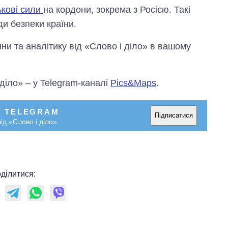
ькові сили
на кордони, зокрема з Росією. Такі
ди безпеки країни.
и та аналітику від «Слово і діло» в вашому
 діло» – у Telegram-каналі
Pics&Maps
.
У TELEGRAM
Підписатися
ід «Слово і діло»
ділитися: