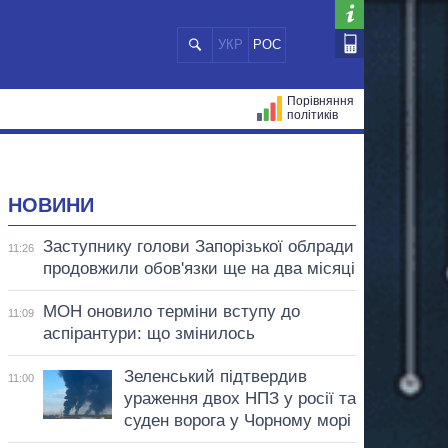
УКР
РОС
Порівняння
політиків
ЦІЙ
МЕРИ МІСТ
ВСІ ПЕРСОНИ
НОВИНИ
Заступнику голови Запорізької облради
11:26
продовжили обов'язки ще на два місяці
МОН оновило терміни вступу до
11:09
аспірантури: що змінилось
Зеленський підтвердив
11:00
ураження двох НПЗ у росії та
суден ворога у Чорному морі