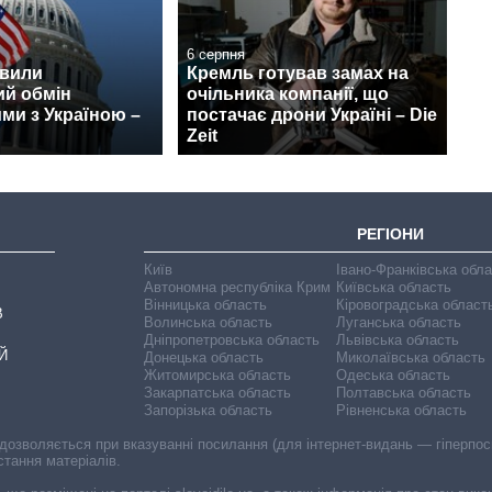
6 серпня
вили
Кремль готував замах на
ий обмін
очільника компанії, що
ми з Україною –
постачає дрони Україні – Die
Zeit
РЕГІОНИ
Київ
Івано-Франківська обл
Автономна республіка Крим
Київська область
Вінницька область
Кіровоградська област
В
Волинська область
Луганська область
Дніпропетровська область
Львівська область
Й
Донецька область
Миколаївська область
Житомирська область
Одеська область
Закарпатська область
Полтавська область
Запорізька область
Рівненська область
 дозволяється при вказуванні посилання (для інтернет-видань — гіперпоси
стання матеріалів.