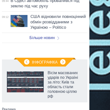
В Одесі автомобіль провалився під
09:44
землю під час руху
США відновили повноцінний
09:12
обмін розвідданими з
Україною – Politico
Більше новин
ІНФОГРАФІКА
Вісім масованих
ударів по Україні
за літо: Київ та
область стали
головною ціллю
рф