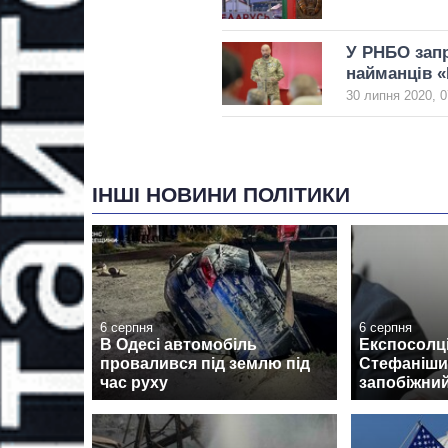
У РНБО запр
найманців «
30 липня 2020, 0
ІНШІ НОВИНИ ПОЛІТИКИ
6 серпня
6 серпня
В Одесі автомобіль
Експосолці
провалився під землю під
Стефаніши
час руху
запобіжний