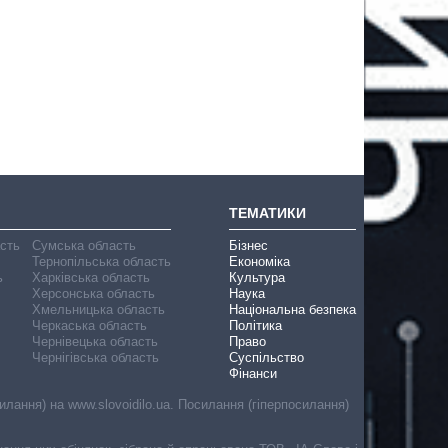
ТЕМАТИКИ
асть
Сумська область
Бізнес
Тернопільська область
Економіка
ь
Харківська область
Культура
Херсонська область
Наука
Хмельницька область
Національна безпека
Черкаська область
Політика
Чернівецька область
Право
Чернігівська область
Суспільство
Фінанси
лання) на www.slovoidilo.ua. Посилання (гіперпосилання)