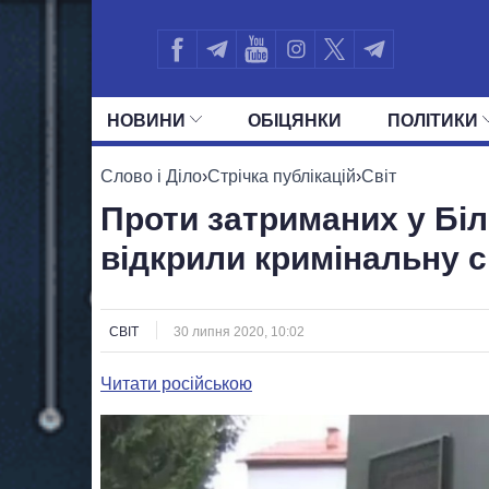
НОВИНИ
ОБIЦЯНКИ
ПОЛIТИКИ
УСІ ПОЛІТИКИ
ПРЕЗИДЕНТ І ОФ
Слово і Діло
›
Стрічка публікацій
›
Світ
Проти затриманих у Біл
відкрили кримінальну с
СВІТ
30 липня 2020, 10:02
Читати російською