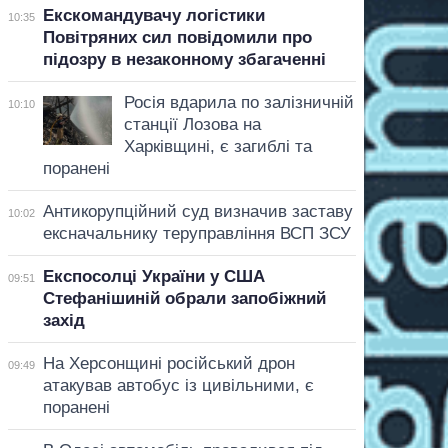
Екскомандувачу логістики
10:35
Повітряних сил повідомили про
підозру в незаконному збагаченні
Росія вдарила по залізничній
10:10
станції Лозова на
Харківщині, є загиблі та
поранені
Антикорупційний суд визначив заставу
10:02
ексначальнику теруправління ВСП ЗСУ
Експосолці України у США
09:51
Стефанішиній обрали запобіжний
захід
На Херсонщині російський дрон
09:49
атакував автобус із цивільними, є
поранені