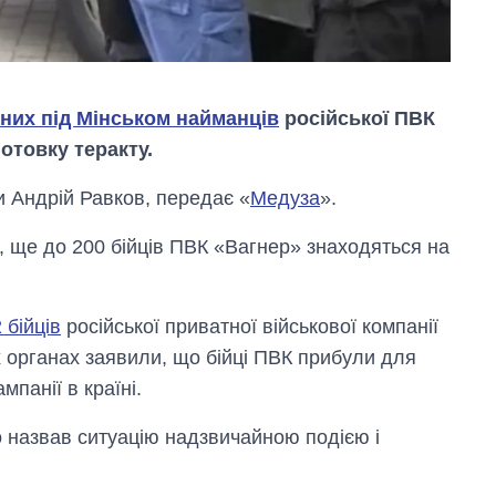
них під Мінськом найманців
російської ПВК
отовку теракту.
 Андрій Равков, передає «
Медуза
».
, ще до 200 бійців ПВК «Вагнер» знаходяться на
 бійців
російської приватної військової компанії
Як зросли тарифи
на холодну воду у
 органах заявили, що бійці ПВК прибули для
містах України на
мпанії в країні.
початок серпня
 назвав ситуацію надзвичайною подією і