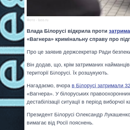
Фото - tass.ru
Влада Білорусі відкрила проти
затрима
«Вагнера» кримінальну справу про підг
Про це заявив держсекретар Ради безпеки
Він додав, що, крім затриманих найманців
території Білорусі. Їх розшукують.
Нагадаємо, вчора
в Білорусі затримали 32
«Вагнера». У білоруських правоохоронних
дестабілізації ситуації в період виборчої ка
Президент Білорусі Олександр Лукашенко
вимагає від Росії пояснень.