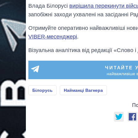
Влада Білорусі
вирішила перекинути війс
запобіжні заходи ухвалені на засіданні Ра
Отримуйте оперативно найважливіші новин
VIBER-месенджері
.
Візуальна аналітика від редакції «Слово і
ЧИТАЙТЕ 
найважливіше в
Білорусь
Найманці Вагнера
По