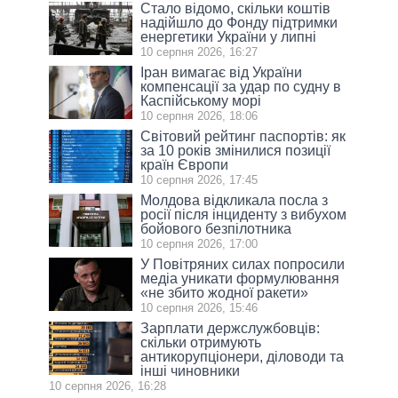
Стало відомо, скільки коштів
надійшло до Фонду підтримки
енергетики України у липні
10 серпня 2026, 16:27
Іран вимагає від України
компенсації за удар по судну в
Каспійському морі
10 серпня 2026, 18:06
Світовий рейтинг паспортів: як
за 10 років змінилися позиції
країн Європи
10 серпня 2026, 17:45
Молдова відкликала посла з
росії після інциденту з вибухом
бойового безпілотника
10 серпня 2026, 17:00
У Повітряних силах попросили
медіа уникати формулювання
«не збито жодної ракети»
10 серпня 2026, 15:46
Зарплати держслужбовців:
скільки отримують
антикорупціонери, діловоди та
інші чиновники
10 серпня 2026, 16:28