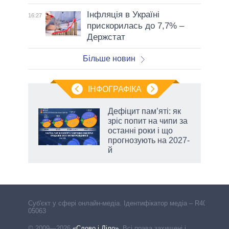
Інфляція в Україні
16:27
прискорилась до 7,7% –
Держстат
Більше новин
ІНФОГРАФІКА
 5
Дефіцит пам’яті: як
вго
зріс попит на чипи за
останні роки і що
прогнозують на 2027-
й
Cуб'єкт у сфері онлайн-медіа. Ідентифікатор медіа – R40-
05063
© 2009—2026
«Слово і Діло»
.
Всі права захищені і