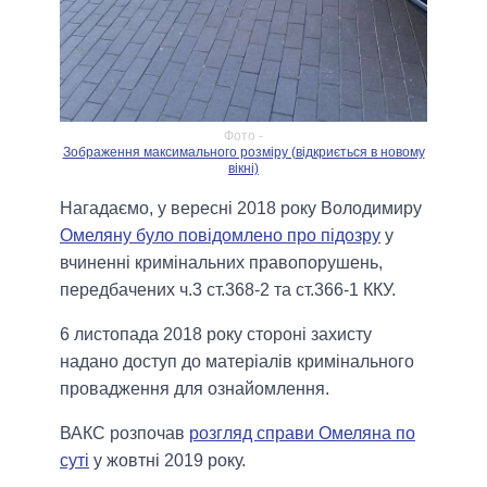
Фото -
Зображення максимального розміру (відкриється в новому
вікні)
Нагадаємо, у вересні 2018 року Володимиру
Омеляну було повідомлено про підозру
у
вчиненні кримінальних правопорушень,
передбачених ч.3 ст.368-2 та ст.366-1 ККУ.
6 листопада 2018 року стороні захисту
надано доступ до матеріалів кримінального
провадження для ознайомлення.
ВАКС розпочав
розгляд справи Омеляна по
суті
у жовтні 2019 року.