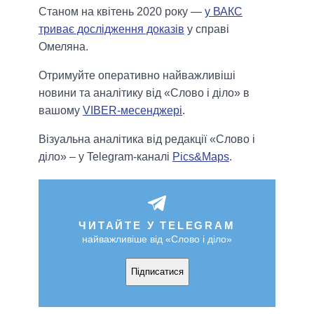
Станом на квітень 2020 року —
у ВАКС
триває дослідження доказів
у справі
Омеляна.
Отримуйте оперативно найважливіші
новини та аналітику від «Слово і діло» в
вашому
VIBER-месенджері
.
Візуальна аналітика від редакції «Слово і
діло» – у Telegram-каналі
Pics&Maps
.
ЧИТАЙТЕ У TELEGRAM
найважливіше від «Слово і діло»
Підписатися