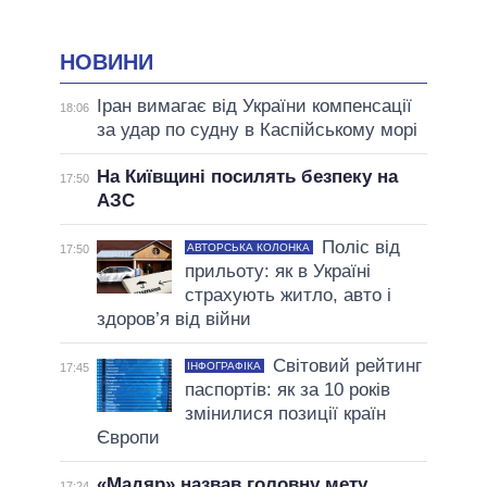
НОВИНИ
Іран вимагає від України компенсації
18:06
за удар по судну в Каспійському морі
На Київщині посилять безпеку на
17:50
АЗС
Поліс від
АВТОРСЬКА КОЛОНКА
17:50
прильоту: як в Україні
страхують житло, авто і
здоров’я від війни
Світовий рейтинг
ІНФОГРАФІКА
17:45
паспортів: як за 10 років
змінилися позиції країн
Європи
«Мадяр» назвав головну мету
17:24