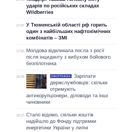
ударів по російських складах
Wildberries
У Тюменській області рф горить
17:07
один з найбільших нафтохімічних
комбінатів – ЗМІ
Молдова відкликала посла з росії
17:00
після інциденту з вибухом бойового
безпілотника
Зарплати
ІНФОГРАФІКА
16:28
держслужбовців: скільки
отримують
антикорупціонери, діловоди та інші
чиновники
Стало відомо, скільки коштів
16:27
надійшло до Фонду підтримки
енергетики України у липні