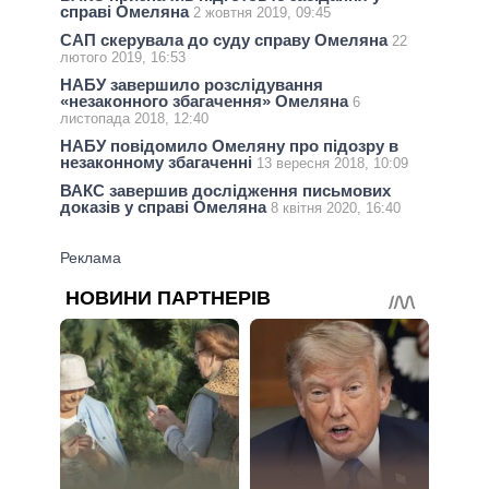
справі Омеляна
2 жовтня 2019, 09:45
САП скерувала до суду справу Омеляна
22
лютого 2019, 16:53
НАБУ завершило розслідування
«незаконного збагачення» Омеляна
6
листопада 2018, 12:40
НАБУ повідомило Омеляну про підозру в
незаконному збагаченні
13 вересня 2018, 10:09
ВАКС завершив дослідження письмових
доказів у справі Омеляна
8 квітня 2020, 16:40