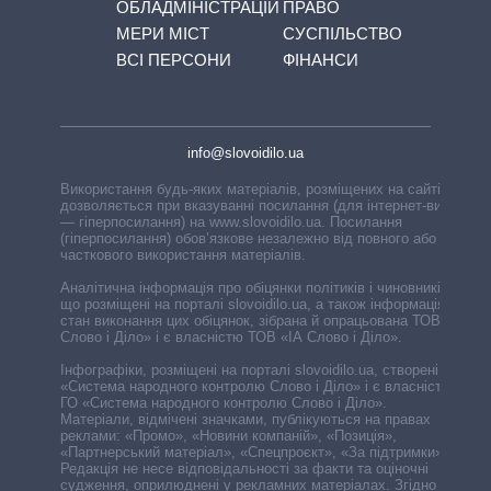
ОБЛАДМІНІСТРАЦІЙ
ПРАВО
МЕРИ МІСТ
СУСПІЛЬСТВО
ВСІ ПЕРСОНИ
ФІНАНСИ
info@slovoidilo.ua
Використання будь-яких матеріалів, розміщених на сайті,
дозволяється при вказуванні посилання (для інтернет-видань
— гіперпосилання) на www.slovoidilo.ua. Посилання
(гіперпосилання) обов’язкове незалежно від повного або
часткового використання матеріалів.
Аналітична інформація про обіцянки політиків і чиновників,
що розміщені на порталі slovoidilo.ua, а також інформація про
стан виконання цих обіцянок, зібрана й опрацьована ТОВ «ІА
Слово і Діло» і є власністю ТОВ «ІА Слово і Діло».
Інфографіки, розміщені на порталі slovoidilo.ua, створені ГО
«Система народного контролю Слово і Діло» і є власністю
ГО «Система народного контролю Слово і Діло».
Матеріали, відмічені значками, публікуються на правах
реклами: «Промо», «Новини компаній», «Позиція»,
«Партнерський матеріал», «Спецпроєкт», «За підтримки».
Редакція не несе відповідальності за факти та оціночні
судження, оприлюднені у рекламних матеріалах. Згідно з