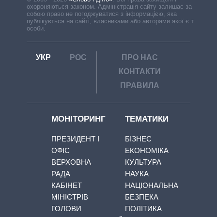
охороняються законом. Адміністрація сайту залишає за
собою право не погоджуватися з інформацією, яка
публікується на сайті, власниками або авторами якої є треті
особи.
УКР
РОС
ПРО НАС
КОНТАКТИ
ПРАВИЛА
МОНІТОРИНГ
ТЕМАТИКИ
ПРЕЗИДЕНТ І
БІЗНЕС
ОФІС
ЕКОНОМІКА
ВЕРХОВНА
КУЛЬТУРА
РАДА
НАУКА
КАБІНЕТ
НАЦІОНАЛЬНА
МІНІСТРІВ
БЕЗПЕКА
ГОЛОВИ
ПОЛІТИКА