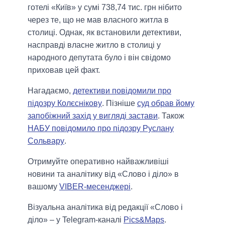
готелі «Київ» у сумі 738,74 тис. грн нібито
через те, що не мав власного житла в
столиці. Однак, як встановили детективи,
насправді власне житло в столиці у
народного депутата було і він свідомо
приховав цей факт.
Нагадаємо,
детективи повідомили про
підозру Колєснікову
. Пізніше
суд обрав йому
запобіжний захід у вигляді застави
. Також
НАБУ повідомило про підозру Руслану
Сольвару
.
Отримуйте оперативно найважливіші
новини та аналітику від «Слово і діло» в
вашому
VIBER-месенджері
.
Візуальна аналітика від редакції «Слово і
діло» – у Telegram-каналі
Pics&Maps
.