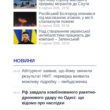
прориву мігрантів до Сеути
8 серпня 2026, 23:55
Російський Бєлгород опинився
під масованою атакою, у місті
спалахнули пожежі
9 серпня 2026, 03:56
Над створенням української
антибалістики працюють дві
компанії – Зеленський
8 серпня 2026, 19:03
НОВИНИ
Абітурієнт заявив, що йому змінили
04:59
результат НМТ: перевірка виявила
можливу підробку – омбудсменка
Рф завдала комбінованого ракетно-
04:41
дронового удару по Одесі: що
відомо про наслідки