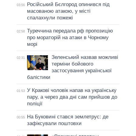
Російський Бєлгород опинився під
03:56
масованою атакою, у місті
спалахнули пожежі
Туреччина передала рф пропозицію
02:58
про мораторій на атаки в Чорному
морі
Зеленський назвав можливі
02:31
терміни бойового
застосування української
балістики
У Кракові чоловік напав на українську
01:53
пару, а через два дні сам прийшов до
поліції
На Буковині стався землетрус: де
00:55
зафіксували поштовхи