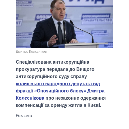
Дмитро Колєсніков
Спеціалізована антикорупційна
прокуратура передала до Вищого
антикорупційного суду справу
колишнього народного депутата від
фракції «Опозиційного блоку» Дмитра
Колєснікова
про незаконне одержання
компенсації за оренду житла в Києві.