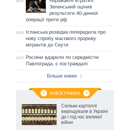
«Вражаючі втрати»:
00:41
Зеленський оцінив
результати 40-денної
операції проти рф
Іспанська розвідка попередила про
23:55
нову спробу масового прориву
мігрантів до Сеути
Росіяни вдарили по середмістю
21:57
Павлограда, є постраждалі
Більше новин
ІНФОГРАФІКА
жет
Скільки картоплі
вирощували в Україні
ків
до і під час великої
війни