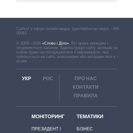
Cуб'єкт у сфері онлайн-медіа. Ідентифікатор медіа – R40-
05063
© 2009—2026
«Слово і Діло»
.
Всі права захищені і
охороняються законом. Адміністрація сайту залишає за
собою право не погоджуватися з інформацією, яка
публікується на сайті, власниками або авторами якої є треті
особи.
УКР
РОС
ПРО НАС
КОНТАКТИ
ПРАВИЛА
МОНІТОРИНГ
ТЕМАТИКИ
ПРЕЗИДЕНТ І
БІЗНЕС