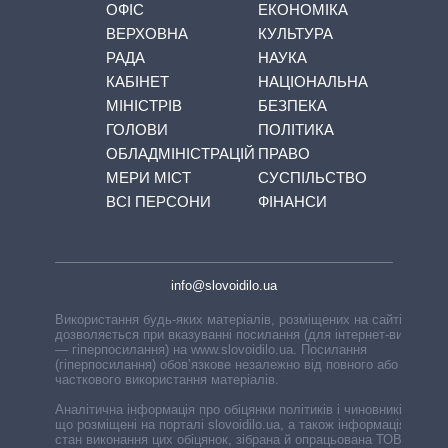
ОФІС
ЕКОНОМІКА
ВЕРХОВНА
КУЛЬТУРА
РАДА
НАУКА
КАБІНЕТ
НАЦІОНАЛЬНА
МІНІСТРІВ
БЕЗПЕКА
ГОЛОВИ
ПОЛІТИКА
ОБЛАДМІНІСТРАЦІЙ
ПРАВО
МЕРИ МІСТ
СУСПІЛЬСТВО
ВСІ ПЕРСОНИ
ФІНАНСИ
info@slovoidilo.ua
Використання будь-яких матеріалів, розміщених на сайті,
дозволяється при вказуванні посилання (для інтернет-видань
— гіперпосилання) на www.slovoidilo.ua. Посилання
(гіперпосилання) обов’язкове незалежно від повного або
часткового використання матеріалів.
Аналітична інформація про обіцянки політиків і чиновників,
що розміщені на порталі slovoidilo.ua, а також інформація про
стан виконання цих обіцянок, зібрана й опрацьована ТОВ «ІА