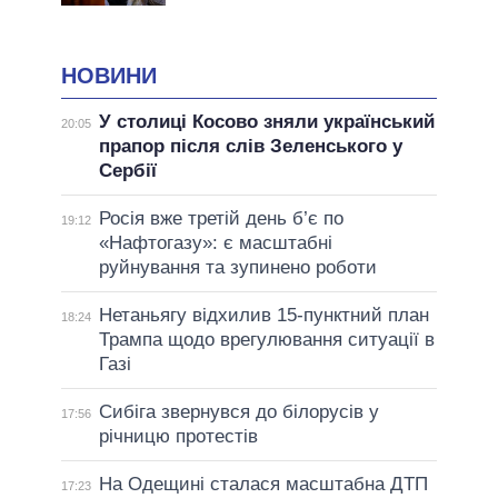
НОВИНИ
У столиці Косово зняли український
20:05
прапор після слів Зеленського у
Сербії
Росія вже третій день б’є по
19:12
«Нафтогазу»: є масштабні
руйнування та зупинено роботи
Нетаньягу відхилив 15-пунктний план
18:24
Трампа щодо врегулювання ситуації в
Газі
Сибіга звернувся до білорусів у
17:56
річницю протестів
На Одещині сталася масштабна ДТП
17:23