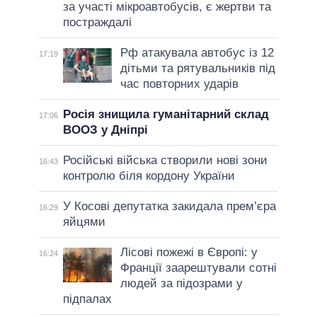
за участі мікроавтобусів, є жертви та
постраждалі
Рф атакувала автобус із 12
17:19
дітьми та рятувальників під
час повторних ударів
Росія знищила гуманітарний склад
17:06
ВООЗ у Дніпрі
Російські війська створили нові зони
16:43
контролю біля кордону України
У Косові депутатка закидала прем’єра
16:29
яйцями
Лісові пожежі в Європі: у
16:24
Франції заарештували сотні
людей за підозрами у
підпалах