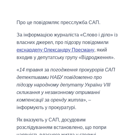
Про це повідомляє пресслужба САП.
За інформацією журналіста «Слово і діло» із
власних джерел, про підозру повідомили
екснардепу Олександру Пресману
, який
входив у депутатську групу «Відродження».
«
14 травня за погодження прокурорів САП
детективами НАБУ повідомлено про
підозру народному депутату України VIII
скликання у незаконному отриманні
компенсації за оренду житла
», –
інформують у прокуратурі.
Як вказують у САП, досудовим
розслідуванням встановлено, що попри
наявність власного житла у столиці,