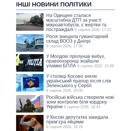
ІНШІ НОВИНИ ПОЛІТИКИ
На Одещині сталася
масштабна ДТП за участі
мікроавтобусів, є жертви та
постраждалі
9 серпня 2026, 17:23
Росія знищила гуманітарний
склад ВООЗ у Дніпрі
9 серпня 2026, 17:06
У Молдові пролунав вибух,
правоохоронці знайшли
уламки БПЛА
9 серпня 2026, 15:09
У столиці Косово зняли
український прапор після слів
Зеленського у Сербії
9 серпня 2026, 20:05
Російські війська створили нові
зони контролю біля кордону
України
9 серпня 2026, 16:43
У Косові депутатка закидала
прем’єра яйцями
9 серпня 2026, 16:29