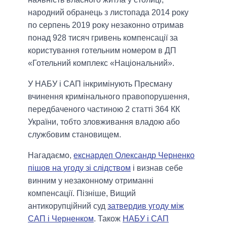
народний обранець з листопада 2014 року
по серпень 2019 року незаконно отримав
понад 928 тисяч гривень компенсації за
користування готельним номером в ДП
«Готельний комплекс «Національний».
У НАБУ і САП інкримінують Пресману
вчинення кримінального правопорушення,
передбаченого частиною 2 статті 364 КК
України, тобто зловживання владою або
службовим становищем.
Нагадаємо,
екснардеп Олександр Черненко
пішов на угоду зі слідством
і визнав себе
винним у незаконному отриманні
компенсації. Пізніше, Вищий
антикорупційний суд
затвердив угоду між
САП і Черненком
. Також
НАБУ і САП