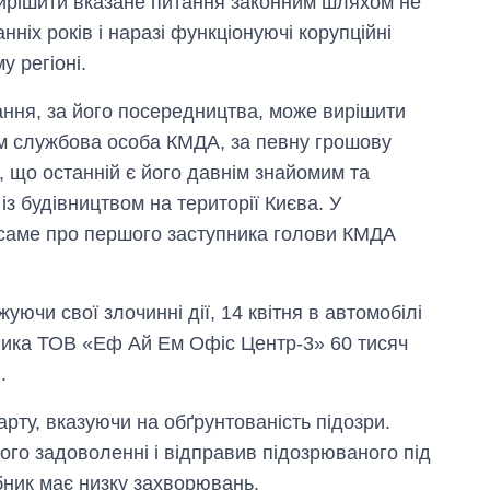
ирішити вказане питання законним шляхом не
ніх років і наразі функціонуючі корупційні
у регіоні.
ання, за його посередництва, може вирішити
м службова особа КМДА, за певну грошову
, що останній є його давнім знайомим та
із будівництвом на території Києва. У
 саме про першого заступника голови КМДА
уючи свої злочинні дії, 14 квітня в автомобілі
ника ТОВ «Еф Ай Ем Офіс Центр-3» 60 тисяч
.
арту, вказуючи на обґрунтованість підозри.
ого задоволенні і відправив підозрюваного під
ник має низку захворювань.