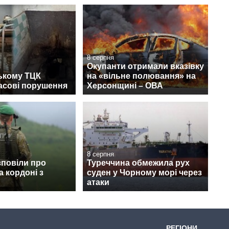
8 серпня
Окупанти отримали вказівку
ькому ТЦК
на «вільне полювання» на
асові порушення
Херсонщині – ОВА
8 серпня
зповіли про
Туреччина обмежила рух
а кордоні з
суден у Чорному морі через
атаки
РЕГІОНИ