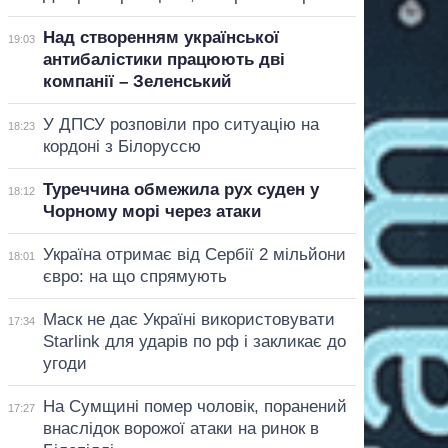
Над створенням української
19:03
антибалістики працюють дві
компанії – Зеленський
У ДПСУ розповіли про ситуацію на
18:23
кордоні з Білоруссю
Туреччина обмежила рух суден у
18:12
Чорному морі через атаки
Україна отримає від Сербії 2 мільйони
18:01
євро: на що спрямують
Маск не дає Україні використовувати
17:34
Starlink для ударів по рф і закликає до
угоди
На Сумщині помер чоловік, поранений
17:27
внаслідок ворожої атаки на ринок в