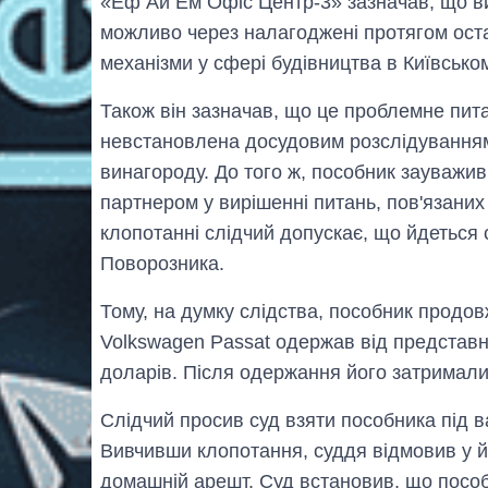
«Еф Ай Ем Офіс Центр-3» зазначав, що в
можливо через налагоджені протягом остан
механізми у сфері будівництва в Київськом
Також він зазначав, що це проблемне пит
невстановлена досудовим розслідування
винагороду. До того ж, пособник зауважив
партнером у вирішенні питань, пов'язаних 
клопотанні слідчий допускає, що йдеться
Поворозника.
Тому, на думку слідства, пособник продовж
Volkswagen Passat одержав від представ
доларів. Після одержання його затримали
Слідчий просив суд взяти пособника під в
Вивчивши клопотання, суддя відмовив у й
домашній арешт. Суд встановив, що пособ