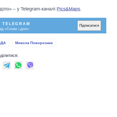
 діло» – у Telegram-каналі
Pics&Maps
.
У TELEGRAM
Підписатися
ід «Слово і діло»
МДА
Микола Поворозник
ділитися: