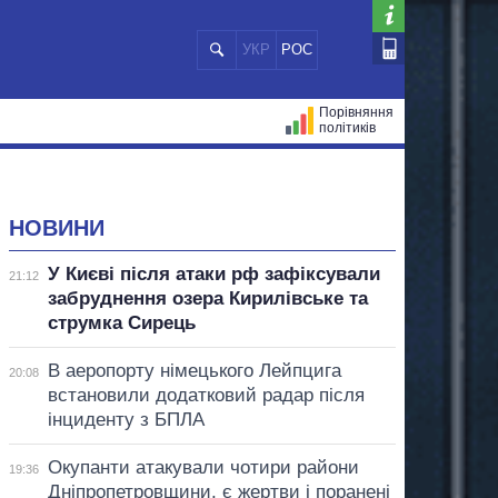
УКР
РОС
Порівняння
політиків
ЦІЙ
МЕРИ МІСТ
ВСІ ПЕРСОНИ
НОВИНИ
У Києві після атаки рф зафіксували
21:12
забруднення озера Кирилівське та
струмка Сирець
В аеропорту німецького Лейпцига
20:08
встановили додатковий радар після
інциденту з БПЛА
Окупанти атакували чотири райони
19:36
Дніпропетровщини, є жертви і поранені