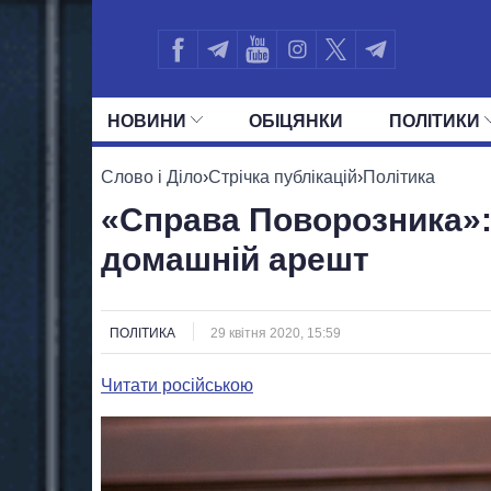
НОВИНИ
ОБIЦЯНКИ
ПОЛIТИКИ
УСІ ПОЛІТИКИ
ПРЕЗИДЕНТ І ОФ
Слово і Діло
›
Стрічка публікацій
›
Політика
«Справа Поворозника»:
домашній арешт
ПОЛІТИКА
29 квітня 2020, 15:59
Читати російською