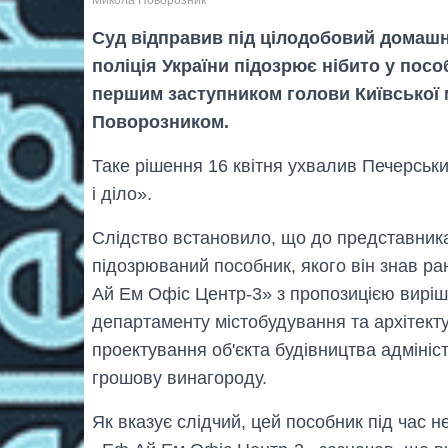
Суд відправив під цілодобовий домашн
поліція України підозрює нібито у пос
першим заступником голови Київської 
Поворозником.
Таке рішення 16 квітня ухвалив Печерськ
і діло».
Слідство встановило, що до представник
підозрюваний пособник, якого він знав р
Ай Ем Офіс Центр-3» з пропозицією виріш
департаменту містобудування та архітек
проектування об'єкта будівництва адмініс
грошову винагороду.
Як вказує слідчий, цей пособник під час 