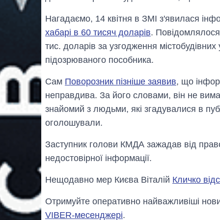
Нагадаємо, 14 квітня в ЗМІ з'явилася ін
хабарі в 60 тисяч доларів
. Повідомлялося
тис. доларів за узгодження містобудівних
підозрюваного пособника.
Сам
Поворозник пізніше заявив
, що інфор
неправдива. За його словами, він не вимаг
знайомий з людьми, які згадувалися в пуб
оголошували.
Заступник голови КМДА зажадав від прав
недостовірної інформації.
Нещодавно мер Києва Віталій
Кличко від
Отримуйте оперативно найважливіші новин
VIBER-месенджері
.