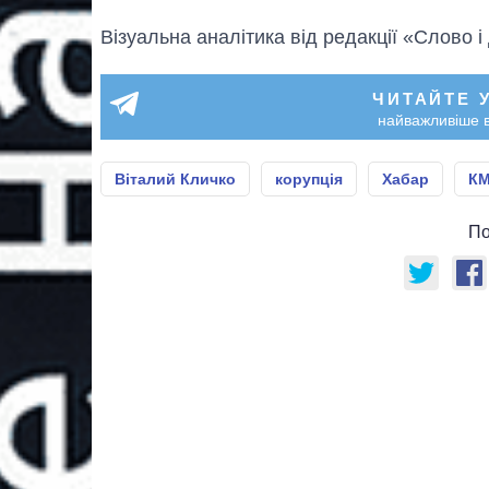
Візуальна аналітика від редакції «Слово і
ЧИТАЙТЕ 
найважливіше в
Віталий Кличко
корупція
Хабар
К
По