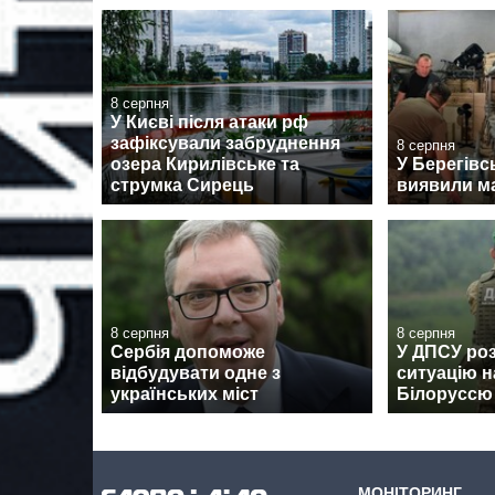
8 серпня
У Києві після атаки рф
зафіксували забруднення
8 серпня
озера Кирилівське та
У Берегівс
струмка Сирець
виявили м
8 серпня
8 серпня
Сербія допоможе
У ДПСУ ро
відбудувати одне з
ситуацію н
українських міст
Білоруссю
МОНІТОРИНГ