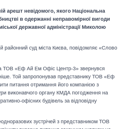
ій арешт невідомого, якого Національна
обництві в одержанні неправомірної вигоди
міської державної адміністрації Миколою
ий районний суд міста Києва, повідомляє «Слово
а ТОВ «Еф Ай Ем Офіс Центр-3» звернувся
аніше. Той запропонував представнику ТОВ «Еф
Вісім масованих
ити питання отримання його компанією з
ударів по Україні
за літо: Київ та
тури виконавчого органу КМДА погодження на
область стали
тративно-офісних будівель за відповідну
головною ціллю
рф
неодноразових зустрічей з представником ТОВ