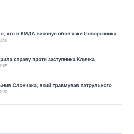
о, хто в КМДА виконує обов'язки Поворозника
3:50
крила справу проти заступника Кличка
2:05
ьнив Слончака, який травмував патрульного
2:20