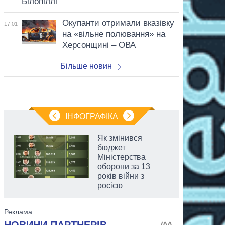
Білопіллі
Окупанти отримали вказівку
17:01
на «вільне полювання» на
Херсонщині – ОВА
Більше новин
ІНФОГРАФІКА
Як змінився
бюджет
Міністерства
оборони за 13
років війни з
росією