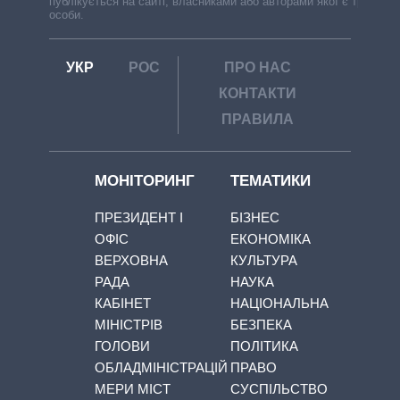
публікується на сайті, власниками або авторами якої є треті
особи.
УКР
РОС
ПРО НАС
КОНТАКТИ
ПРАВИЛА
МОНІТОРИНГ
ТЕМАТИКИ
ПРЕЗИДЕНТ І
БІЗНЕС
ОФІС
ЕКОНОМІКА
ВЕРХОВНА
КУЛЬТУРА
РАДА
НАУКА
КАБІНЕТ
НАЦІОНАЛЬНА
МІНІСТРІВ
БЕЗПЕКА
ГОЛОВИ
ПОЛІТИКА
ОБЛАДМІНІСТРАЦІЙ
ПРАВО
МЕРИ МІСТ
СУСПІЛЬСТВО