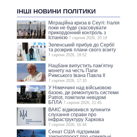
ІНШІ НОВИНИ ПОЛІТИКИ
Міграційна криза в Сеуті: Італія
поки не буде скасовувати
прикордонний контроль з
Іспанією
7 серпня 2026, 20:19
Зеленський прибув до Сербії
та розкрив плани свого візиту
7 серпня 2026, 19:52
Нацбанк випустить пам’ятну
монету на честь Папи
Римського Івана Павла II
7 серпня 2026, 17:10
У Німеччині над військовою
базою, де ремонтують системи
Patriot, помітили невідомі
БПЛА
7 серпня 2026, 21:45
ВАКС відмовився зупинити
слухання справи про
інфраструктуру Харкова
7 серпня 2026, 16:44
Сенат США підтримав
законопроєкт про «пекельні