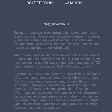
ВСІ ПЕРСОНИ
ФІНАНСИ
info@slovoidilo.ua
Використання будь-яких матеріалів, розміщених на сайті,
дозволяється при вказуванні посилання (для інтернет-видань
— гіперпосилання) на www.slovoidilo.ua. Посилання
(гіперпосилання) обов’язкове незалежно від повного або
часткового використання матеріалів.
Аналітична інформація про обіцянки політиків і чиновників,
що розміщені на порталі slovoidilo.ua, а також інформація про
стан виконання цих обіцянок, зібрана й опрацьована ТОВ «ІА
Слово і Діло» і є власністю ТОВ «ІА Слово і Діло».
Інфографіки, розміщені на порталі slovoidilo.ua, створені ГО
«Система народного контролю Слово і Діло» і є власністю
ГО «Система народного контролю Слово і Діло».
Матеріали, відмічені значками, публікуються на правах
реклами: «Промо», «Новини компаній», «Позиція»,
«Партнерський матеріал», «Спецпроєкт», «За підтримки».
Редакція не несе відповідальності за факти та оціночні
судження, оприлюднені у рекламних матеріалах. Згідно з
українським законодавством відповідальність за зміст
реклами несе рекламодавець.