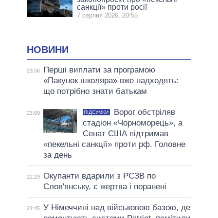
санкції» проти росії
7 серпня 2026, 20:55
НОВИНИ
Перші виплати за програмою
23:56
«Пакунок школяра» вже надходять:
що потрібно знати батькам
Ворог обстріляв
ПІДСУМКИ
23:09
стадіон «Чорноморець», а
Сенат США підтримав
«пекельні санкції» проти рф. Головне
за день
Окупанти вдарили з РСЗВ по
22:29
Слов'янську, є жертва і поранені
У Німеччині над військовою базою, де
21:45