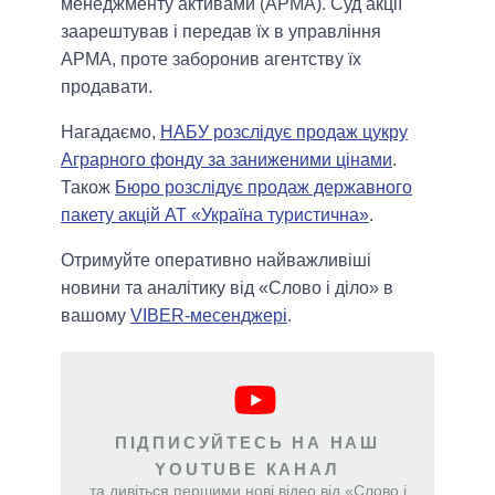
менеджменту активами (АРМА). Суд акції
заарештував і передав їх в управління
АРМА, проте заборонив агентству їх
продавати.
Нагадаємо,
НАБУ розслідує продаж цукру
Аграрного фонду за заниженими цінами
.
Також
Бюро розслідує продаж державного
пакету акцій АТ «Україна туристична»
.
Отримуйте оперативно найважливіші
новини та аналітику від «Слово і діло» в
вашому
VIBER-месенджері
.
ПІДПИСУЙТЕСЬ НА НАШ
YOUTUBE КАНАЛ
та дивіться першими нові відео від «Слово і