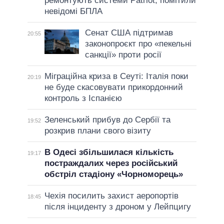
ремонтують системи Patriot, помітили
невідомі БПЛА
Сенат США підтримав
20:55
законопроєкт про «пекельні
санкції» проти росії
Міграційна криза в Сеуті: Італія поки
20:19
не буде скасовувати прикордонний
контроль з Іспанією
Зеленський прибув до Сербії та
19:52
розкрив плани свого візиту
В Одесі збільшилася кількість
19:17
постраждалих через російський
обстріл стадіону «Чорноморець»
Чехія посилить захист аеропортів
18:45
після інциденту з дроном у Лейпцигу