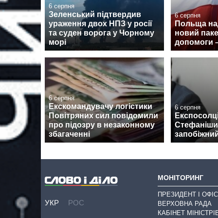
6 серпня
Зеленський підтвердив
6 серпня
ураження двох НПЗ у росії
Польща над
та суден ворога у Чорному
новий паке
морі
допомоги 
6 серпня
Екскомандувачу логістики
6 серпня
Повітряних сил повідомили
Експосолці
про підозру в незаконному
Стефаніши
збагаченні
запобіжний
МОНІТОРИНГ
ПРЕЗИДЕНТ І ОФІС
УКР
РОС
ВЕРХОВНА РАДА
КАБІНЕТ МІНІСТРІ