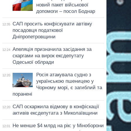
новий пакет військової
допомоги – посол Боднар
САП просить конфіскувати автівку
12:35
посадовця податкової
Дніпропетровщини
Апеляція призначила засідання за
12:24
скаргами на вирок ексдепутату
Одеської облради
Росія атакувала судно з
12:20
українською пшеницею у
Чорному морі, є загиблий та
поранені
САП оскаржила відмову в конфіскації
12:20
активів ексдепутата з Миколаївщини
Не менше $4 млрд на рік: у Міноборони
12:01