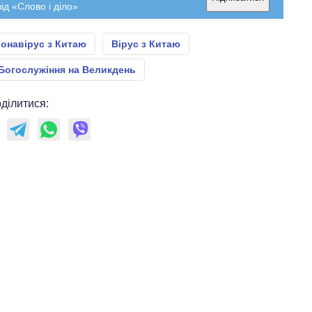
ід «Слово і діло»
онавірус з Китаю
Вірус з Китаю
Богослужіння на Великдень
ділитися: