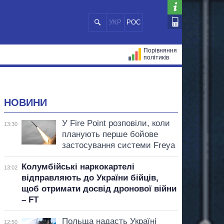
УКР
РОС
Порівняння
політиків
ЦІЙ
МЕРИ МІСТ
ВСІ ПЕРСОНИ
НОВИНИ
У Fire Point розповіли, коли
13:30
планують перше бойове
застосування системи Freya
Колумбійські наркокартелі
13:02
відправляють до України бійців,
щоб отримати досвід дронової війни
– FT
Польща надасть Україні
12:50