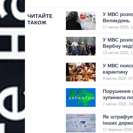
У МВС розпо
ЧИТАЙТЕ
Великдень
ТАКОЖ
17 квітня 2020, 1
У МВС розпо
Вербну нед
13 квітня 2020, 1
У МВС поясн
карантину
9 квітня 2020, 07
Порушення к
зупинила по
7 квітня 2020, 19
Як штрафуют
інших держ
17 березня 2020,