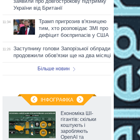
заявили про довгострокову підтримку
України від Британії
Трамп пригрозив в'язницею
11:34
тим, хто розповідає ЗМІ про
дефіцит боєприпасів у США
Заступнику голови Запорізької облради
11:26
продовжили обов'язки ще на два місяці
Більше новин
ІНФОГРАФІКА
Економіка ШІ-
гігантів: скільки
коштують і
заробляють
OpenAI та