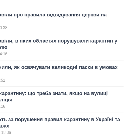
віли про правила відвідування церкви на
0:38
віли, в яких областях порушували карантин у
ілю
4:16
или, як освячувати великодні паски в умовах
:51
арантину: що треба знати, якщо на вулиці
ліція
:16
ь за порушення правил карантину в Україні та
авах
 18:36