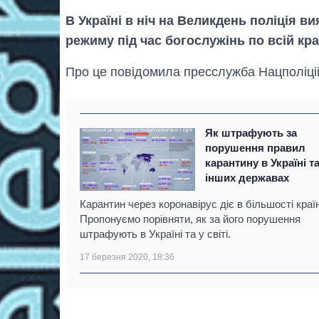
В Україні в ніч на Великдень поліція 
режиму під час богослужінь по всій краї
Про це повідомила пресслужба Нацполіціі 
Як штрафують за
порушення правил
карантину в Україні т
інших державах
Карантин через коронавірус діє в більшості країн
Пропонуємо порівняти, як за його порушення
штрафують в Україні та у світі.
17 березня 2020, 18:36