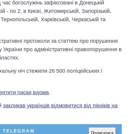
 час богослужінь зафіксовані в Донецькій
ій - по 2, в Києві, Житомирській, Запорізькій,
 Тернопільській, Харківській, Черкаській та
істративні протоколи за статтею про порушення
у України про адміністративні правопорушення в
бластях.
хальну ніч стежили 26 500 поліцейських і
вятити паски вдома
.
ий
закликав українців відмовитися від пікніків на
У TELEGRAM
Підписатися