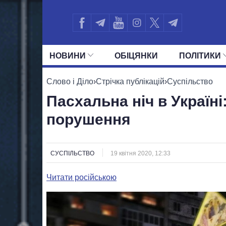
НОВИНИ
ОБIЦЯНКИ
ПОЛIТИКИ
УСІ ПОЛІТИКИ
ПРЕЗИДЕНТ І ОФ
Слово і Діло
›
Стрічка публікацій
›
Суспільство
Пасхальна ніч в Україні:
порушення
СУСПІЛЬСТВО
19 квітня 2020, 12:33
Читати російською