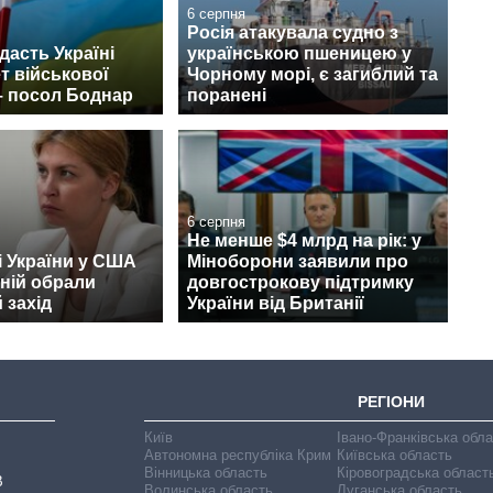
6 серпня
Росія атакувала судно з
асть Україні
українською пшеницею у
т військової
Чорному морі, є загиблий та
– посол Боднар
поранені
6 серпня
Не менше $4 млрд на рік: у
 України у США
Міноборони заявили про
ній обрали
довгострокову підтримку
 захід
України від Британії
РЕГІОНИ
Київ
Івано-Франківська обл
Автономна республіка Крим
Київська область
Вінницька область
Кіровоградська област
В
Волинська область
Луганська область