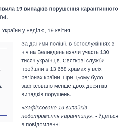
виявила 19 випадків порушення карантинного
ні.
України у неділю, 19 квітня.
За даними поліції, в богослужіннях в
ніч на Великдень взяли участь 130
тисяч українців. Святкові служби
пройшли в 13 658 храмах у всіх
а
регіонах країни. При цьому було
зафіксовано менше двох десятків
.
випадків порушень.
«Зафіксовано 19 випадків
Як зросли тарифи
на холодну воду у
недотримання карантину»
, - йдеться
містах України на
в повідомленні.
початок серпня