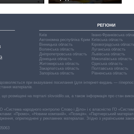
РЕГІОНИ
Київ
Івано-Франківська обл
Автономна республіка Крим
Київська область
Вінницька область
Кіровоградська област
В
Волинська область
Луганська область
Дніпропетровська область
Львівська область
Й
Донецька область
Миколаївська область
Житомирська область
Одеська область
Закарпатська область
Полтавська область
Запорізька область
Рівненська область
 дозволяється при вказуванні посилання (для інтернет-видань — гіперпоси
стання матеріалів.
, що розміщені на порталі slovoidilo.ua, а також інформація про стан вик
і ГО «Система народного контролю Слово і Діло» і є власністю ГО «Систе
еклами: «Промо», «Новини компаній», «Позиція», «Партнерський матеріал
судження, оприлюднені у рекламних матеріалах. Згідно з українським зак
-05063