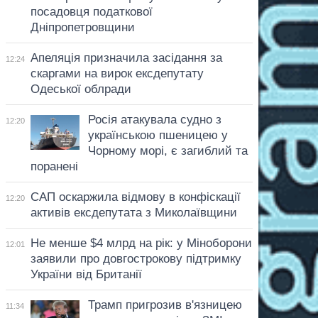
посадовця податкової
Дніпропетровщини
Апеляція призначила засідання за
12:24
скаргами на вирок ексдепутату
Одеської облради
Росія атакувала судно з
12:20
українською пшеницею у
Чорному морі, є загиблий та
поранені
САП оскаржила відмову в конфіскації
12:20
активів ексдепутата з Миколаївщини
Не менше $4 млрд на рік: у Міноборони
12:01
заявили про довгострокову підтримку
України від Британії
Трамп пригрозив в'язницею
11:34