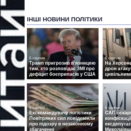
ІНШІ НОВИНИ ПОЛІТИКИ
6 серпня
6 серпня
Трамп пригрозив в'язницею
На Херсон
тим, хто розповідає ЗМІ про
дрон атаку
дефіцит боєприпасів у США
цивільними
6 серпня
6 серпня
Екскомандувачу логістики
САП оскар
Повітряних сил повідомили
конфіскаці
про підозру в незаконному
ексдепутат
збагаченні
Миколаїв