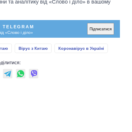
и та аналітику від «Слово і діло» в вашому
У TELEGRAM
Підписатися
ід «Слово і діло»
итаю
Вірус з Китаю
Коронавірус в Україні
ділитися: