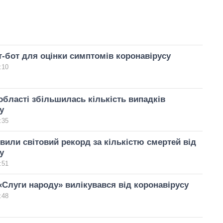
т-бот для оцінки симптомів коронавірусу
:10
області збільшилась кількість випадків
у
:35
или світовий рекорд за кількістю смертей від
у
:51
«Слуги народу» вилікувався від коронавірусу
:48