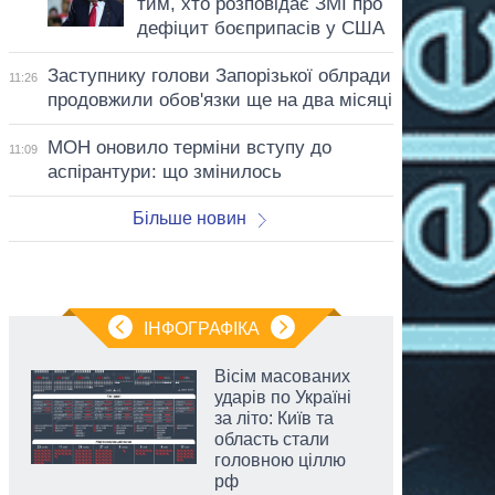
тим, хто розповідає ЗМІ про
дефіцит боєприпасів у США
Заступнику голови Запорізької облради
11:26
продовжили обов'язки ще на два місяці
МОН оновило терміни вступу до
11:09
аспірантури: що змінилось
Більше новин
ІНФОГРАФІКА
Вісім масованих
ударів по Україні
за літо: Київ та
область стали
головною ціллю
рф