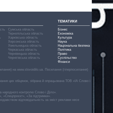
ТЕМАТИКИ
асть
Сумська область
Бізнес
Тернопільська область
Економіка
ь
Харківська область
Культура
Херсонська область
Наука
Хмельницька область
Національна безпека
Черкаська область
Політика
Чернівецька область
Право
Чернігівська область
Суспільство
Фінанси
лання) на www.slovoidilo.ua. Посилання (гіперпосилання)
онання цих обіцянок, зібрана й опрацьована ТОВ «ІА Слово і
ма народного контролю Слово і Діло».
», «Спецпроєкт», «За підтримки».
онодавством відповідальність за зміст реклами несе