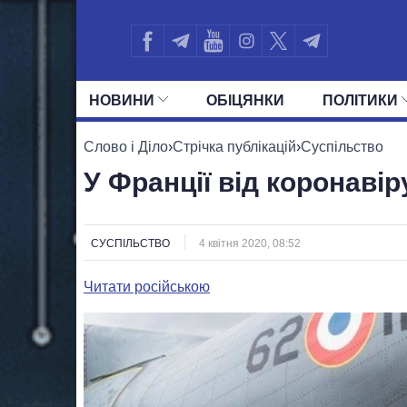
НОВИНИ
ОБIЦЯНКИ
ПОЛIТИКИ
УСІ ПОЛІТИКИ
ПРЕЗИДЕНТ І ОФ
Слово і Діло
›
Стрічка публікацій
›
Суспільство
У Франції від коронаві
СУСПІЛЬСТВО
4 квітня 2020, 08:52
Читати російською