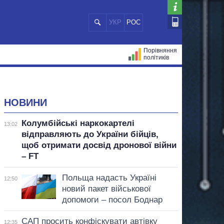
УКР
РОС
Порівняння
політиків
ЦІЙ
МЕРИ МІСТ
ВСІ ПЕРСОНИ
НОВИНИ
Колумбійські наркокартелі
13:02
відправляють до України бійців,
щоб отримати досвід дронової війни
– FT
Польща надасть Україні
12:50
новий пакет військової
допомоги – посол Боднар
САП просить конфіскувати автівку
12:35