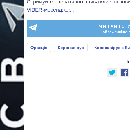
Отримуйте оперативно найважливіші новин
VIBER-месенджері
.
ЧИТАЙТЕ 
найважливіше в
Франція
Коронавірус
Коронавірус з К
По