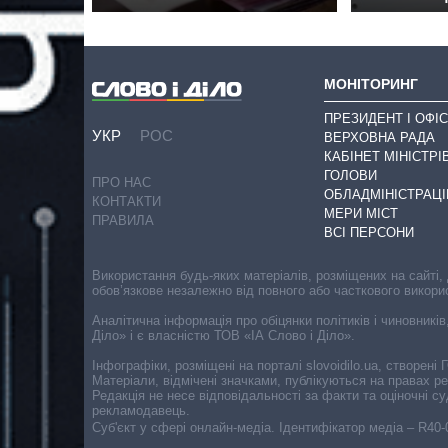
МОНІТОРИНГ
ПРЕЗИДЕНТ І ОФІС
УКР
РОС
ВЕРХОВНА РАДА
КАБІНЕТ МІНІСТРІ
ГОЛОВИ
ПРО НАС
ОБЛАДМІНІСТРАЦІ
КОНТАКТИ
МЕРИ МІСТ
ПРАВИЛА
ВСІ ПЕРСОНИ
Використання будь-яких матеріалів, розміщених на сайті,
обов’язкове незалежно від повного або часткового викори
Аналітична інформація про обіцянки політиків і чиновників
Діло» і є власністю ТОВ «ІА Слово і Діло».
Інфографіки, розміщені на порталі slovoidilo.ua, створен
Матеріали, відмічені значками, публікуються на правах р
Редакція не несе відповідальності за факти та оціночні 
рекламодавець.
Cуб'єкт у сфері онлайн-медіа. Ідентифікатор медіа – R40