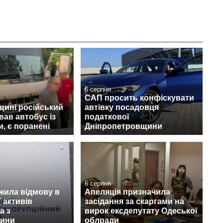
6 серпня
САП просить конфіскувати
щині російський
автівку посадовця
вав автобус із
податкової
, є поранені
Дніпропетровщини
6 серпня
жила відмову в
Апеляція призначила
ї активів
засідання за скаргами на
а з
вирок ексдепутату Одеської
щини
облради