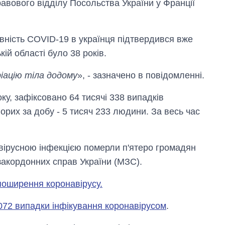
авового відділу Посольства України у Франції
явність COVID-19 в українця підтвердився вже
ій області було 38 років.
іацію тіла додому
», - зазначено в повідомленні.
оку, зафіксовано 64 тисячі 338 випадків
рих за добу - 5 тисяч 233 людини. За весь час
вірусною інфекцією померли п'ятеро громадян
закордонних справ України (МЗС).
Економіка ШІ-
гігантів: скільки
поширення коронавірусу.
коштують і
заробляють
1072 випадки інфікування коронавірусом
.
OpenAI та
Anthropic