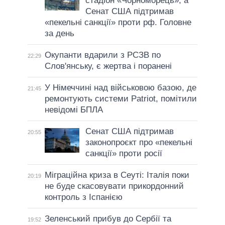
стадіон «Чорноморець», а
Сенат США підтримав
«пекельні санкції» проти рф. Головне
за день
Окупанти вдарили з РСЗВ по
22:29
Слов'янську, є жертва і поранені
У Німеччині над військовою базою, де
21:45
ремонтують системи Patriot, помітили
невідомі БПЛА
Сенат США підтримав
20:55
законопроєкт про «пекельні
санкції» проти росії
Міграційна криза в Сеуті: Італія поки
20:19
не буде скасовувати прикордонний
контроль з Іспанією
Зеленський прибув до Сербії та
19:52