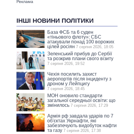
ІНШІ НОВИНИ ПОЛІТИКИ
База ФСБ та 6 суден
«тіньового флоту»: СБС
атакували понад 100 ворожих
цілей росіян
7 серпня 2026, 18:05
Зеленський прибув до Сербії
та розкрив плани свого візиту
7 серпня 2026, 19:52
Чехія посилить захист
аеропортів після інциденту з
дроном у Лейпцигу
7 серпня 2026, 18:45
МОН оновило стандарти
загальної середньої освіти: що
змінилось
7 серпня 2026, 17:29
Армія рф завдала ударів по 7
об'єктах Укрнафти, які
забезпечують видобуток нафти
та газу
7 серпня 2026, 17:38