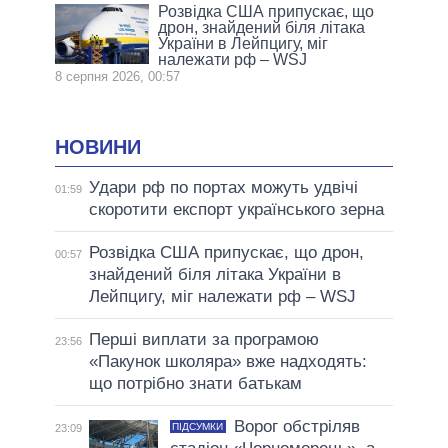
Розвідка США припускає, що
дрон, знайдений біля літака
України в Лейпцигу, міг
належати рф – WSJ
8 серпня 2026, 00:57
НОВИНИ
Удари рф по портах можуть удвічі
01:59
скоротити експорт українського зерна
Розвідка США припускає, що дрон,
00:57
знайдений біля літака України в
Лейпцигу, міг належати рф – WSJ
Перші виплати за програмою
23:56
«Пакунок школяра» вже надходять:
що потрібно знати батькам
Ворог обстріляв
ПІДСУМКИ
23:09