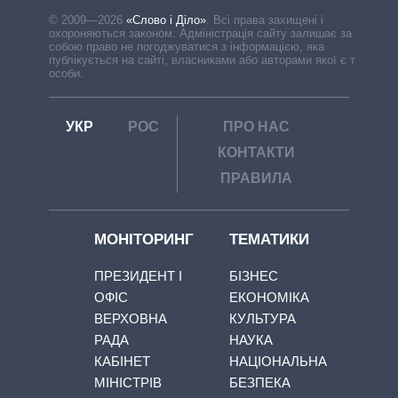
© 2009—2026
«Слово і Діло»
.
Всі права захищені і
охороняються законом. Адміністрація сайту залишає за
собою право не погоджуватися з інформацією, яка
публікується на сайті, власниками або авторами якої є треті
особи.
УКР
РОС
ПРО НАС
КОНТАКТИ
ПРАВИЛА
МОНІТОРИНГ
ТЕМАТИКИ
ПРЕЗИДЕНТ І
БІЗНЕС
ОФІС
ЕКОНОМІКА
ВЕРХОВНА
КУЛЬТУРА
РАДА
НАУКА
КАБІНЕТ
НАЦІОНАЛЬНА
МІНІСТРІВ
БЕЗПЕКА