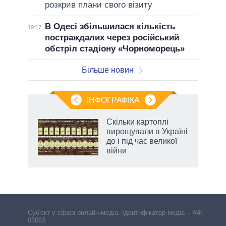
розкрив плани свого візиту
В Одесі збільшилася кількість
19:17
постраждалих через російський
обстріл стадіону «Чорноморець»
Більше новин
ІНФОГРАФІКА
 як
Скільки картоплі
и за
вирощували в Україні
до і під час великої
2027-
війни
Cуб'єкт у сфері онлайн-медіа. Ідентифікатор медіа – R40-
05063