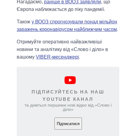
Нагадаємо,
раніше в ВООЗ заявляли
, що
Європа наближається до піку пандемії.
Також
у ВООЗ спрогнозували понад мільйон
заражень коронавірусом найближчим часом
.
Отримуйте оперативно найважливіші
новини та аналітику від «Слово і діло» в
вашому
VIBER-месенджері
.
ПІДПИСУЙТЕСЬ НА НАШ
YOUTUBE КАНАЛ
та дивіться першими нові відео від «Слово і
діло»
Підписатися