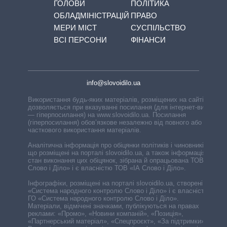
ГОЛОВИ
ПОЛІТИКА
ОБЛАДМІНІСТРАЦІЙ
ПРАВО
МЕРИ МІСТ
СУСПІЛЬСТВО
ВСІ ПЕРСОНИ
ФІНАНСИ
info@slovoidilo.ua
Використання будь-яких матеріалів, розміщених на сайті,
дозволяється при вказуванні посилання (для інтернет-видань
— гіперпосилання) на www.slovoidilo.ua. Посилання
(гіперпосилання) обов’язкове незалежно від повного або
часткового використання матеріалів.
Аналітична інформація про обіцянки політиків і чиновників,
що розміщені на порталі slovoidilo.ua, а також інформація про
стан виконання цих обіцянок, зібрана й опрацьована ТОВ «ІА
Слово і Діло» і є власністю ТОВ «ІА Слово і Діло».
Інфографіки, розміщені на порталі slovoidilo.ua, створені ГО
«Система народного контролю Слово і Діло» і є власністю
ГО «Система народного контролю Слово і Діло».
Матеріали, відмічені значками, публікуються на правах
реклами: «Промо», «Новини компаній», «Позиція»,
«Партнерський матеріал», «Спецпроєкт», «За підтримки».