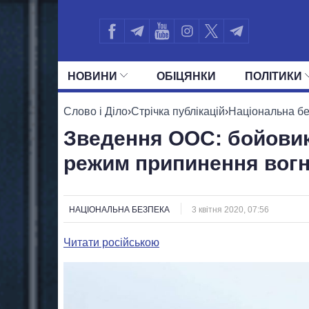
НОВИНИ
ОБIЦЯНКИ
ПОЛIТИКИ
УСІ ПОЛІТИКИ
ПРЕЗИДЕНТ І ОФ
Слово і Діло
›
Стрічка публікацій
›
Національна б
Зведення ООС: бойовик
режим припинення вог
НАЦІОНАЛЬНА БЕЗПЕКА
3 квітня 2020, 07:56
Читати російською