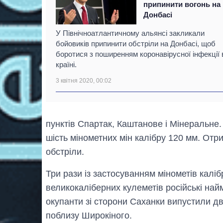
припинити вогонь на
Донбасі
У Північноатлантичному альянсі закликали
бойовиків припинити обстріли на Донбасі, щоб
боротися з поширенням коронавірусної інфекції 
країні.
3 квітня 2020, 00:02
пунктів Спартак, Каштанове і Мінеральне
шість мінометних мін калібру 120 мм. Отр
обстріли.
Три рази із застосуванням мінометів калі
великокаліберних кулеметів російські найм
окупанти зі сторони Саханки випустили дв
поблизу Широкіного.