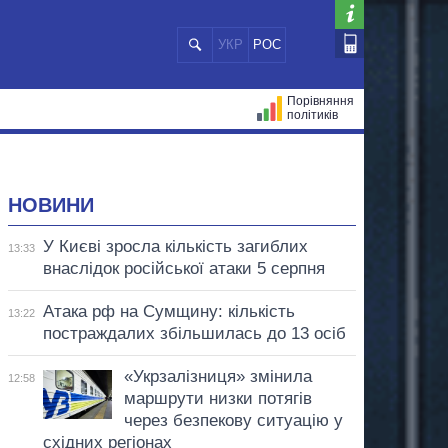
УКР
РОС
Порівняння
політиків
ЦІЙ
МЕРИ МІСТ
ВСІ ПЕРСОНИ
НОВИНИ
У Києві зросла кількість загиблих
13:33
внаслідок російської атаки 5 серпня
Атака рф на Сумщину: кількість
13:22
постраждалих збільшилась до 13 осіб
«Укрзалізниця» змінила
12:58
маршрути низки потягів
через безпекову ситуацію у
східних регіонах