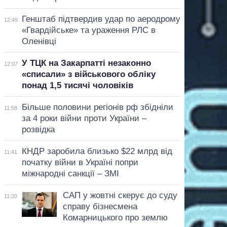
Генштаб підтвердив удар по аеродрому
12:49
«Гвардійське» та ураження РЛС в
Оленівці
У ТЦК на Закарпатті незаконно
12:07
«списали» з військового обліку
понад 1,5 тисячі чоловіків
Більше половини регіонів рф збідніли
11:58
за 4 роки війни проти України –
розвідка
КНДР заробила близько $22 млрд від
11:41
початку війни в Україні попри
міжнародні санкції – ЗМІ
САП у жовтні скерує до суду
11:20
справу бізнесмена
Комарницького про землю