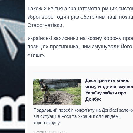
Також 2 квітня з гранатометів різних сист
зброї ворог один раз обстріляв наші позиці
Старогнатівки.
Українські захисники на кожну ворожу пр
позиціях противника, чим змушували йог
«тиші».
Десь гримить війна:
чому епідемія змуси
Україну забути про
Донбас
Подальший перебіг конфлікту на Донбасі залеж
від ситуації в Росії та Україні після епідемії
коронавірусу.
2 квітня 2020, 17:05