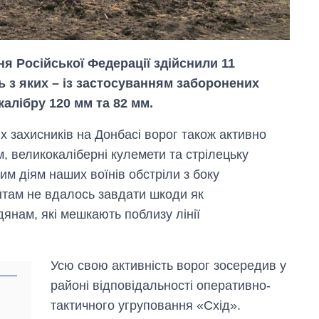
я Російської Федерації здійснили 11
ь з яких – із застосуванням заборонених
алібру 120 мм та 82 мм.
х захисників на Донбасі ворог також активно
, великокаліберні кулемети та стрілецьку
м діям наших воїнів обстріли з боку
нтам не вдалось завдати шкоди як
Економіка ШІ-
янам, які мешкають поблизу лінії
гігантів: скільки
коштують і
заробляють
Усю свою активність ворог зосередив у
OpenAI та
Anthropic
районі відповідальності оперативно-
тактичного угруповання «Схід».