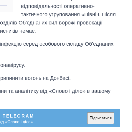
відповідальності оперативно-
тактичного угруповання «Північ. Після
дрозділів Об’єднаних сил ворожі провокації
исників немає.
 інфекцію серед особового складу Об’єднаних
онавірусу.
рипинити вогонь на Донбасі.
и та аналітику від «Слово і діло» в вашому
У TELEGRAM
Підписатися
ід «Слово і діло»