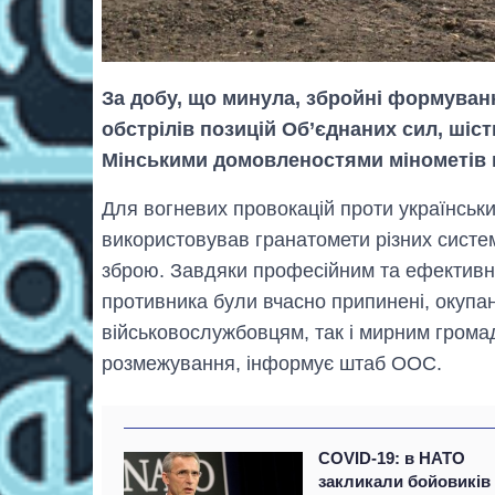
За добу, що минула, збройні формуванн
обстрілів позицій Об’єднаних сил, шіст
Мінськими домовленостями мінометів к
Для вогневих провокацій проти українськи
використовував гранатомети різних систем
зброю. Завдяки професійним та ефективни
противника були вчасно припинені, окупа
військовослужбовцям, так і мирним громад
розмежування, інформує штаб ООС.
COVID-19: в НАТО
закликали бойовиків