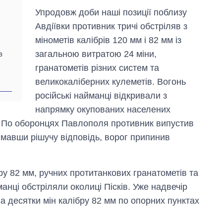
Упродовж доби наші позиції поблизу
Авдіївки противник тричі обстріляв з
мінометів калібрів 120 мм і 82 мм із
загальною витратою 24 міни,
в
гранатометів різних систем та
великокаліберних кулеметів. Вогонь
російські найманці відкривали з
напрямку окупованих населених
. По оборонцях Павлополя противник випустив
имавши рішучу відповідь, ворог припинив
бру 82 мм, ручних протитанкових гранатометів та
анці обстріляли околиці Пісків. Уже надвечір
а десятки мін калібру 82 мм по опорних пунктах