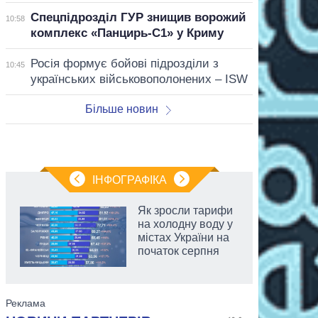
Спецпідрозділ ГУР знищив ворожий
10:58
комплекс «Панцирь-С1» у Криму
Росія формує бойові підрозділи з
10:45
українських військовополонених – ISW
Більше новин
ІНФОГРАФІКА
Як зросли тарифи
на холодну воду у
містах України на
початок серпня