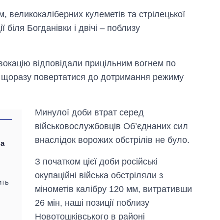
ем, великокаліберних кулеметів та стрілецької
ї біля Богданівки і двічі – поблизу
овокацію відповідали прицільним вогнем по
о щоразу повертатися до дотримання режиму
Минулої доби втрат серед
військовослужбовців Об’єднаних сил
внаслідок ворожих обстрілів не було.
ла
З початком цієї доби російські
окупаційні війська обстріляли з
ить
мінометів калібру 120 мм, витративши
26 мін, наші позиції поблизу
Новотошківського в районі