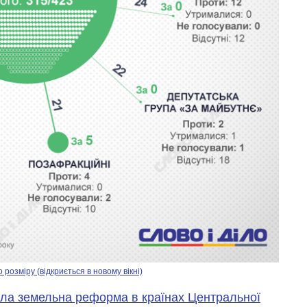
озміру (відкриється в новому вікні)
ла земельна реформа в країнах Центральної