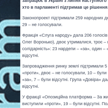
запрацює в Україні з липня наступного
хто в парламенті підтримав це рішення
Законопроект підтримали 259 народних де
29 – не голосували.
Фракція «Слуга народу» дала 206 голосів 
Олег Воронько), двоє утрималися, троє –
солідарність»: 23 нардепи – «за», один – 
відсутні.
Запровадження ринку землі підтримали 5 
«проти», двоє – не голосували, 10 – були 
«за», 7 – були відсутні. Група «Довіра» д
відсутні.
У фракції «Опозиційна платформа – За жи
виступили «проти», 19 – були відсутні. 