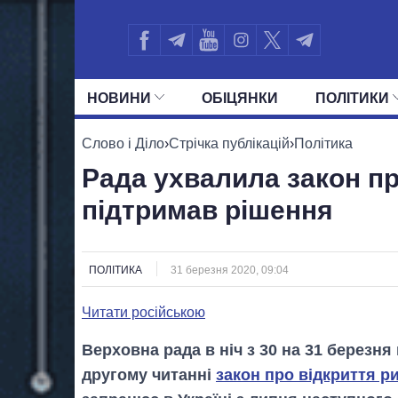
НОВИНИ
ОБIЦЯНКИ
ПОЛIТИКИ
УСІ ПОЛІТИКИ
ПРЕЗИДЕНТ І ОФ
Слово і Діло
›
Стрічка публікацій
›
Політика
Рада ухвалила закон пр
підтримав рішення
ПОЛІТИКА
31 березня 2020, 09:04
Читати російською
Верховна рада в ніч з 30 на 31 березня
другому читанні
закон про відкриття р