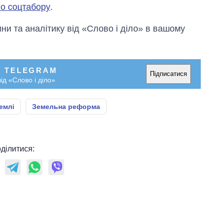
о соцтабору
.
и та аналітику від «Слово і діло» в вашому
У TELEGRAM
Підписатися
ід «Слово і діло»
емлі
Земельна реформа
ділитися: