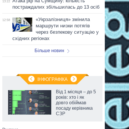
Атака рф на Сумщину: кількість
13:22
постраждалих збільшилась до 13 осіб
«Укрзалізниця» змінила
12:58
маршрути низки потягів
через безпекову ситуацію у
східних регіонах
Більше новин
ІНФОГРАФІКА
Від 1 місяця – до 5
років: хто і як
довго обіймав
посаду керівника
СЗР