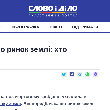
ІНФОГРАФІКА
ВІДЕО
ПІДТРИМАТИ
ІС
СТРІЧКА
ВЕРХОВНА РАДА
ПОДІЇ
СТАТТІ
КАБІНЕТ МІНІСТРІВ
ДУМКИ
ОГЛЯДИ
ГОЛОВИ ОБЛАДМІНІСТРА
ДАЙДЖЕСТИ
о ринок землі: хто
ПОЛІТИКА
ДЕПУТАТИ
ЕКОНОМІКА
КОМІТЕТИ
СУСПІЛЬСТВО
ФРАКЦІЇ
ОКРУГИ
СВІТ
 на позачерговому засіданні ухвалила в
инку землі
. Він передбачає, що ринок землі