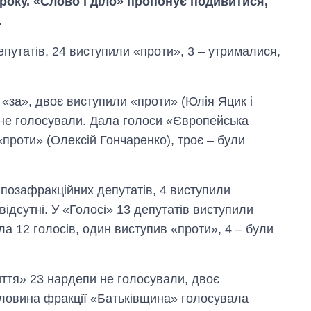
 року. «Слово і діло» пропонує подивитися,
.
путатів, 24 виступили «проти», 3 – утрималися,
«за», двоє виступили «проти» (Юлія Яцик і
 не голосували. Дала голоси «Європейська
«проти» (Олексій Гончаренко), троє – були
позафракційних депутатів, 4 виступили
відсутні. У «Голосі» 13 депутатів виступили
ала 12 голосів, один виступив «проти», 4 – були
ття» 23 нардепи не голосували, двоє
Половина фракції «Батьківщина» голосувала