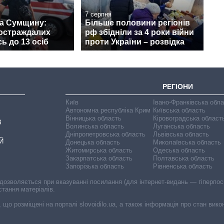
7 серпня
на Сумщину:
Більше половини регіонів
постраждалих
рф збідніли за 4 роки війни
ь до 13 осіб
проти України – розвідка
РЕГІОНИ
Київ
Івано-Франківська обл
Автономна республіка Крим
Київська область
Вінницька область
Кіровоградська област
В
Волинська область
Луганська область
Дніпропетровська область
Львівська область
Й
Донецька область
Миколаївська область
Житомирська область
Одеська область
Закарпатська область
Полтавська область
Запорізька область
Рівненська область
 дозволяється при вказуванні посилання (для інтернет-видань — гіперпоси
стання матеріалів.
, що розміщені на порталі slovoidilo.ua, а також інформація про стан вик