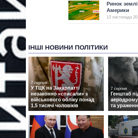
Ринок землі:
Америки
13 листопада 20
ІНШІ НОВИНИ ПОЛІТИКИ
7 серпня
У ТЦК на Закарпатті
7 серпня
незаконно «списали» з
Генштаб пі
військового обліку понад
аеродрому
1,5 тисячі чоловіків
та ураженн