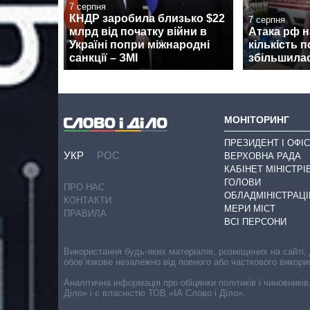
7 серпня
КНДР заробила близько $22
7 серпня
млрд від початку війни в
Атака рф 
Україні попри міжнародні
кількість 
санкції – ЗМІ
збільшилас
МОНІТОРИНГ
ПРЕЗИДЕНТ І ОФІС
УКР
РОС
ВЕРХОВНА РАДА
КАБІНЕТ МІНІСТРІ
ГОЛОВИ
ПРО НАС
ОБЛАДМІНІСТРАЦІ
КОНТАКТИ
МЕРИ МІСТ
ПРАВИЛА
ВСІ ПЕРСОНИ
Використання будь-яких матеріалів, розміщених на сайті,
обов’язкове незалежно від повного або часткового викори
Аналітична інформація про обіцянки політиків і чиновників
Діло» і є власністю ТОВ «ІА Слово і Діло».