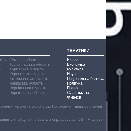
ТЕМАТИКИ
асть
Сумська область
Бізнес
Тернопільська область
Економіка
ь
Харківська область
Культура
Херсонська область
Наука
Хмельницька область
Національна безпека
Черкаська область
Політика
Чернівецька область
Право
Чернігівська область
Суспільство
Фінанси
лання) на www.slovoidilo.ua. Посилання (гіперпосилання)
онання цих обіцянок, зібрана й опрацьована ТОВ «ІА Слово і