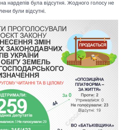
ина нардепів була відсутня. Жодного голосу не
лени були відсутні.
Економіка ШІ-
гігантів: скільки
коштують і
заробляють
OpenAI та
Anthropic