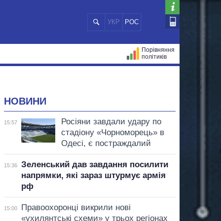
УКР
РОС
Порівняння
політиків
ЦІЙ
МЕРИ МІСТ
ВСІ ПЕРСОНИ
НОВИНИ
Росіяни завдали удару по
15:57
стадіону «Чорноморець» в
Одесі, є постраждалий
Зеленський дав завдання посилити
15:36
напрямки, які зараз штурмує армія
рф
Правоохоронці викрили нові
15:00
«ухилянтські схеми» у трьох регіонах