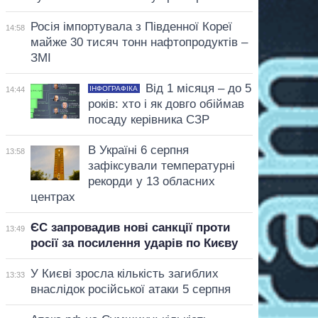
Росія імпортувала з Південної Кореї
14:58
майже 30 тисяч тонн нафтопродуктів –
ЗМІ
Від 1 місяця – до 5
ІНФОГРАФІКА
14:44
років: хто і як довго обіймав
посаду керівника СЗР
В Україні 6 серпня
13:58
зафіксували температурні
рекорди у 13 обласних
центрах
ЄС запровадив нові санкції проти
13:49
росії за посилення ударів по Києву
У Києві зросла кількість загиблих
13:33
внаслідок російської атаки 5 серпня