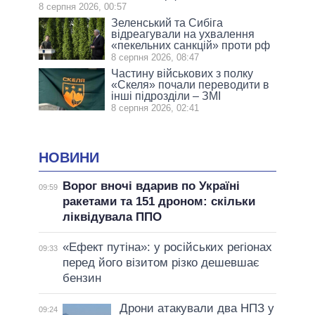
8 серпня 2026, 00:57
Зеленський та Сибіга
відреагували на ухвалення
«пекельних санкцій» проти рф
8 серпня 2026, 08:47
Частину військових з полку
«Скеля» почали переводити в
інші підрозділи – ЗМІ
8 серпня 2026, 02:41
НОВИНИ
Ворог вночі вдарив по Україні
09:59
ракетами та 151 дроном: скільки
ліквідувала ППО
«Ефект путіна»: у російських регіонах
09:33
перед його візитом різко дешевшає
бензин
Дрони атакували два НПЗ у
09:24