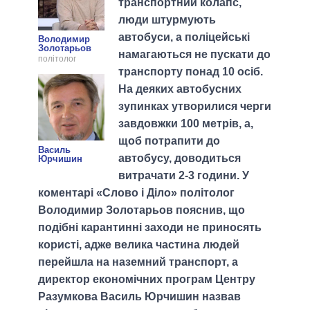
транспортний колапс,
люди штурмують
автобуси, а поліцейські
Володимир
Золотарьов
намагаються не пускати до
політолог
транспорту понад 10 осіб.
На деяких автобусних
зупинках утворилися черги
завдовжки 100 метрів, а,
щоб потрапити до
Василь
автобусу, доводиться
Юрчишин
витрачати 2-3 години. У
коментарі «Слово і Діло» політолог
Володимир Золотарьов пояснив, що
подібні карантинні заходи не приносять
користі, адже велика частина людей
перейшла на наземний транспорт, а
директор економічних програм Центру
Разумкова Василь Юрчишин назвав