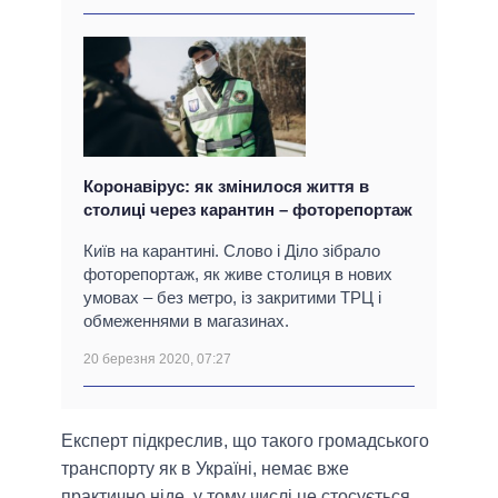
Коронавірус: як змінилося життя в
столиці через карантин – фоторепортаж
Київ на карантині. Слово і Діло зібрало
фоторепортаж, як живе столиця в нових
умовах – без метро, із закритими ТРЦ і
обмеженнями в магазинах.
20 березня 2020, 07:27
Експерт підкреслив, що такого громадського
транспорту як в Україні, немає вже
практично ніде, у тому числі це стосується