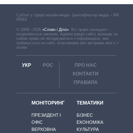
Cуб'єкт у сфері онлайн-медіа. Ідентифікатор медіа – R40-
05063
© 2009—2026
«Слово і Діло»
.
Всі права захищені і
охороняються законом. Адміністрація сайту залишає за
собою право не погоджуватися з інформацією, яка
публікується на сайті, власниками або авторами якої є треті
особи.
УКР
РОС
ПРО НАС
КОНТАКТИ
ПРАВИЛА
МОНІТОРИНГ
ТЕМАТИКИ
ПРЕЗИДЕНТ І
БІЗНЕС
ОФІС
ЕКОНОМІКА
ВЕРХОВНА
КУЛЬТУРА