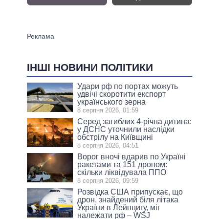
ІНШІ НОВИНИ ПОЛІТИКИ
Удари рф по портах можуть
удвічі скоротити експорт
українського зерна
8 серпня 2026, 01:59
Серед загиблих 4-річна дитина:
у ДСНС уточнили наслідки
обстрілу на Київщині
8 серпня 2026, 04:51
Ворог вночі вдарив по Україні
ракетами та 151 дроном:
скільки ліквідувала ППО
8 серпня 2026, 09:59
Розвідка США припускає, що
дрон, знайдений біля літака
України в Лейпцигу, міг
належати рф – WSJ