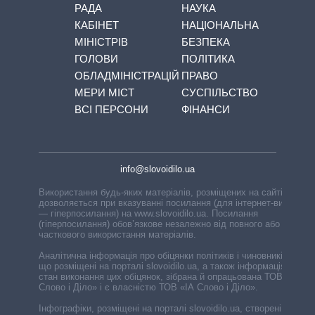
РАДА
НАУКА
КАБІНЕТ
НАЦІОНАЛЬНА
МІНІСТРІВ
БЕЗПЕКА
ГОЛОВИ
ПОЛІТИКА
ОБЛАДМІНІСТРАЦІЙ
ПРАВО
МЕРИ МІСТ
СУСПІЛЬСТВО
ВСІ ПЕРСОНИ
ФІНАНСИ
info@slovoidilo.ua
Використання будь-яких матеріалів, розміщених на сайті,
дозволяється при вказуванні посилання (для інтернет-видань
— гіперпосилання) на www.slovoidilo.ua. Посилання
(гіперпосилання) обов’язкове незалежно від повного або
часткового використання матеріалів.
Аналітична інформація про обіцянки політиків і чиновників,
що розміщені на порталі slovoidilo.ua, а також інформація про
стан виконання цих обіцянок, зібрана й опрацьована ТОВ «ІА
Слово і Діло» і є власністю ТОВ «ІА Слово і Діло».
Інфографіки, розміщені на порталі slovoidilo.ua, створені ГО