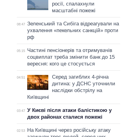
росії, спалахнули
масштабні пожежі
Зеленський та Сибіга відреагували на
08:47
ухвалення «пекельних санкцій» проти
рф
Частині пенсіонерів та отримувачів
05:15
соцвиплат треба змінити банк до 15
вересня: кого це стосується
Серед загиблих 4-річна
04:51
дитина: у ДСНС уточнили
наслідки обстрілу на
Київщині
У Києві після атаки балістикою у
03:47
двох районах сталися пожежі
На Київщині через російську атаку
02:53
загинули троє людей, серед них