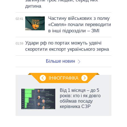
дитина
Частину військових з полку
02:41
«Скеля» почали переводити
в інші підрозділи – ЗМІ
Удари рф по портах можуть удвічі
01:59
скоротити експорт українського зерна
Більше новин
ІНФОГРАФІКА
Від 1 місяця – до 5
ть
років: хто і як довго
обіймав посаду
керівника СЗР