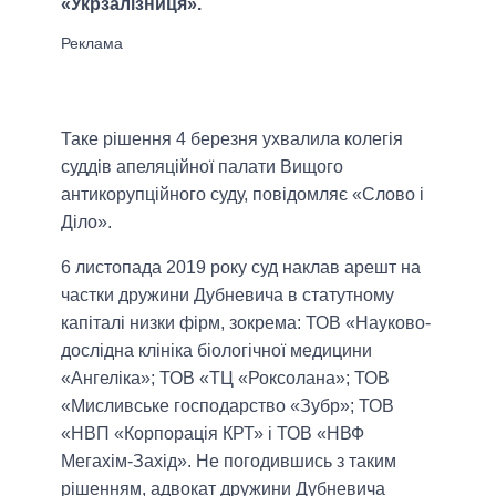
«Укрзалізниця».
Таке рішення 4 березня ухвалила колегія
суддів апеляційної палати Вищого
антикорупційного суду, повідомляє «Слово і
Діло».
6 листопада 2019 року суд наклав арешт на
частки дружини Дубневича в статутному
капіталі низки фірм, зокрема: ТОВ «Науково-
дослідна клініка біологічної медицини
«Ангеліка»; ТОВ «ТЦ «Роксолана»; ТОВ
«Мисливське господарство «Зубр»; ТОВ
«НВП «Корпорація КРТ» і ТОВ «НВФ
Мегахім-Захід». Не погодившись з таким
рішенням, адвокат дружини Дубневича