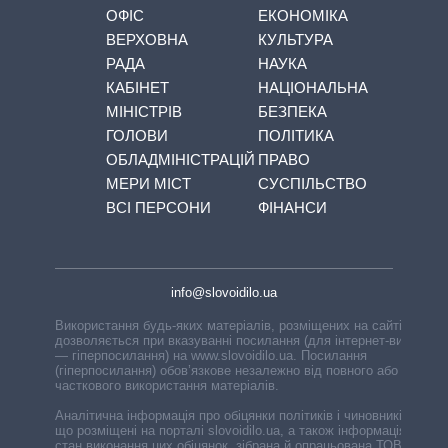
ОФІС
ЕКОНОМІКА
ВЕРХОВНА
КУЛЬТУРА
РАДА
НАУКА
КАБІНЕТ
НАЦІОНАЛЬНА
МІНІСТРІВ
БЕЗПЕКА
ГОЛОВИ
ПОЛІТИКА
ОБЛАДМІНІСТРАЦІЙ
ПРАВО
МЕРИ МІСТ
СУСПІЛЬСТВО
ВСІ ПЕРСОНИ
ФІНАНСИ
info@slovoidilo.ua
Використання будь-яких матеріалів, розміщених на сайті,
дозволяється при вказуванні посилання (для інтернет-видань
— гіперпосилання) на www.slovoidilo.ua. Посилання
(гіперпосилання) обов’язкове незалежно від повного або
часткового використання матеріалів.
Аналітична інформація про обіцянки політиків і чиновників,
що розміщені на порталі slovoidilo.ua, а також інформація про
стан виконання цих обіцянок, зібрана й опрацьована ТОВ «ІА