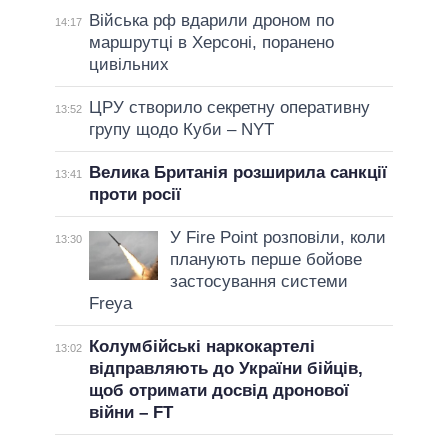
Війська рф вдарили дроном по
14:17
маршрутці в Херсоні, поранено
цивільних
ЦРУ створило секретну оперативну
13:52
групу щодо Куби – NYT
Велика Британія розширила санкції
13:41
проти росії
У Fire Point розповіли, коли
13:30
планують перше бойове
застосування системи
Freya
Колумбійські наркокартелі
13:02
відправляють до України бійців,
щоб отримати досвід дронової
війни – FT