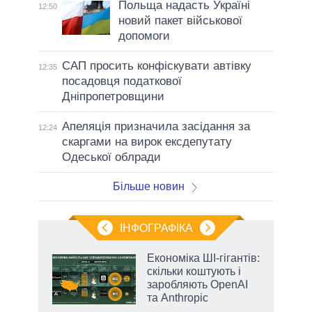
Польща надасть Україні
12:50
новий пакет військової
допомоги
САП просить конфіскувати автівку
12:35
посадовця податкової
Дніпропетровщини
Апеляція призначила засідання за
12:24
скаргами на вирок ексдепутату
Одеської облради
Більше новин
ІНФОГРАФІКА
ільки
Економіка ШІ-гігантів:
нків
скільки коштують і
 за
заробляють OpenAI
ті
та Anthropic