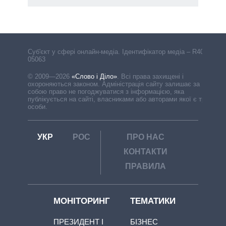
Cуб'єкт у сфері онлайн-медіа. Ідентифікатор медіа – R40-
05063
© 2009—2026
«Слово і Діло»
.
Всі права захищені і
охороняються законом. Адміністрація сайту залишає за
собою право не погоджуватися з інформацією, яка
публікується на сайті, власниками або авторами якої є треті
особи.
УКР
РОС
ПРО НАС
КОНТАКТИ
ПРАВИЛА
МОНІТОРИНГ
ТЕМАТИКИ
ПРЕЗИДЕНТ І
БІЗНЕС