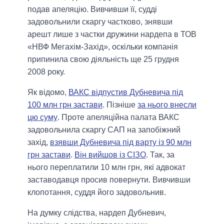
подав апеляцію. Вивчивши її, судді
задовольнили скаргу частково, знявши
арешт лише з частки дружини нардепа в ТОВ
«НВФ Мегахім-Захід», оскільки компанія
припинила свою діяльність ще 25 грудня
2008 року.
Як відомо,
ВАКС відпустив Дубневича під
100 млн грн застави
. Пізніше
за нього внесли
цю суму
. Проте апеляційна палата ВАКС
задовольнила скаргу САП на запобіжний
захід,
взявши Дубневича під варту із 90 млн
грн застави
.
Він вийшов із СІЗО
. Так, за
нього переплатили 10 млн грн, які адвокат
заставодавця просив повернути. Вивчивши
клопотання, суддя його задовольнив.
На думку слідства, нардеп Дубневич,