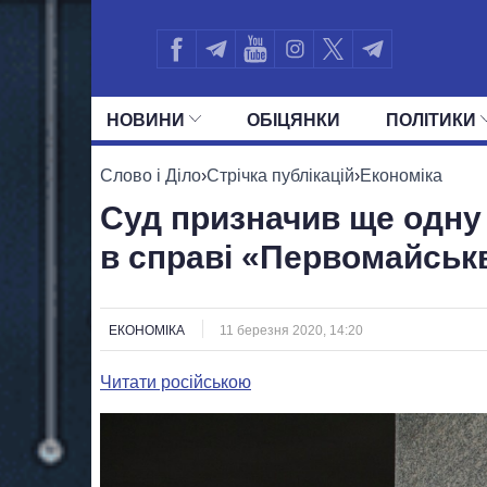
НОВИНИ
ОБIЦЯНКИ
ПОЛIТИКИ
УСІ ПОЛІТИКИ
ПРЕЗИДЕНТ І ОФ
Слово і Діло
›
Стрічка публікацій
›
Економіка
Суд призначив ще одну
в справі «Первомайськ
ЕКОНОМІКА
11 березня 2020, 14:20
Читати російською