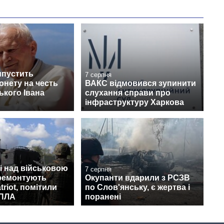
ипустить
7 серпня
онету на честь
ВАКС відмовився зупинити
кого Івана
слухання справи про
інфраструктуру Харкова
і над військовою
7 серпня
 ремонтують
Окупанти вдарили з РСЗВ
triot, помітили
по Слов'янську, є жертва і
БПЛА
поранені