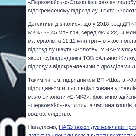
«Первомайсько-Стаханівського вугледобув
відокремленому підрозділу шахта «Золот
Детективи дізналися, що у 2018 році ДП 
МКЗ» 38,45 млн грн, серед яких 22,54 мл
матеріалів, а 11,11 млн грн – в якості оп
підрозділу шахта «Золоте». У НАБУ з'ясу
якості субпідрядника ТОВ «Альянс Жилбуд
підряду з відокремленими підрозділами 
Таким чином, підрядником ВП «Шахта «Зол
підрядником ВП «Спеціалізоване управлінн
мало виконати «Е-МКЗ», фактично здійсни
«Первомайськвугілля», а частина коштів, 
вважає слідство.
Нагадаємо,
НАБУ розслідує можливе при
детективи почали розслідувати розтрату к