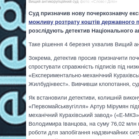
Вищий антикорупційний суд
фото: «Слово і Діло»
Суд призначив нову почеркознавчу екс
можливу розтрату коштів державного 
розслідують детектив Національного а
Таке рішення 4 березня ухвалив Вищий ан
Зокрема, детектив просив призначити поч
спростувати справжність підписів під ни
«Експериментально-механічний Курахівсь
Жилбудінвест». Вивчивши клопотання, су
Як встановили детективи, колишній викон
«Первомайськвугілля» Артур Мірумян під
механічний Курахівський завод» («Е-МКЗ»)
Володимира Іванцова, на суму 76,02 млн 
роботи для запобігання надзвичайних ситу