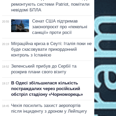
ремонтують системи Patriot, помітили
невідомі БПЛА
Сенат США підтримав
20:55
законопроєкт про «пекельні
санкції» проти росії
Міграційна криза в Сеуті: Італія поки не
20:19
буде скасовувати прикордонний
контроль з Іспанією
Зеленський прибув до Сербії та
19:52
розкрив плани свого візиту
В Одесі збільшилася кількість
19:17
постраждалих через російський
обстріл стадіону «Чорноморець»
Чехія посилить захист аеропортів
18:45
після інциденту з дроном у Лейпцигу