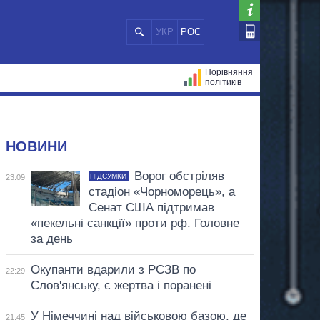
УКР
РОС
Порівняння
політиків
ЦІЙ
МЕРИ МІСТ
ВСІ ПЕРСОНИ
НОВИНИ
Ворог обстріляв
ПІДСУМКИ
23:09
стадіон «Чорноморець», а
Сенат США підтримав
«пекельні санкції» проти рф. Головне
за день
Окупанти вдарили з РСЗВ по
22:29
Слов'янську, є жертва і поранені
У Німеччині над військовою базою, де
21:45