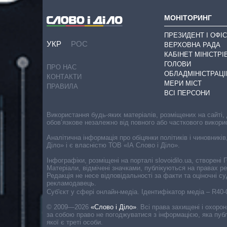
МОНІТОРИНГ
ПРЕЗИДЕНТ І ОФІС
УКР
РОС
ВЕРХОВНА РАДА
КАБІНЕТ МІНІСТРІ
ГОЛОВИ
ПРО НАС
ОБЛАДМІНІСТРАЦІ
КОНТАКТИ
МЕРИ МІСТ
ПРАВИЛА
ВСІ ПЕРСОНИ
Використання будь-яких матеріалів, розміщених на сайті,
обов’язкове незалежно від повного або часткового викори
Аналітична інформація про обіцянки політиків і чиновників
Діло» і є власністю ТОВ «ІА Слово і Діло».
Інфографіки, розміщені на порталі slovoidilo.ua, створен
Матеріали, відмічені значками, публікуються на правах р
Редакція не несе відповідальності за факти та оціночні 
рекламодавець.
Cуб'єкт у сфері онлайн-медіа. Ідентифікатор медіа – R40
© 2009—2026
«Слово і Діло»
.
Всі права захищені і охоро
за собою право не погоджуватися з інформацією, яка публ
якої є треті особи.