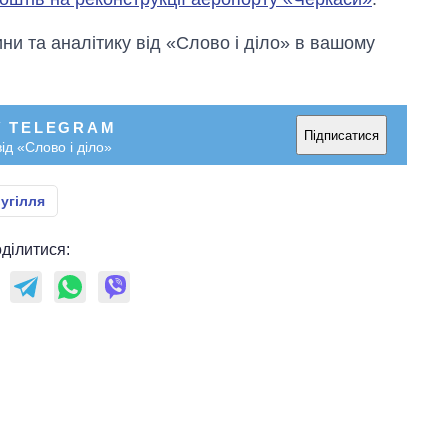
и та аналітику від «Слово і діло» в вашому
У TELEGRAM
Підписатися
ід «Слово і діло»
угілля
ділитися: