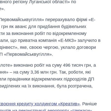
ного регіону Луганської області» по
е».
«Первомайськвугілля» перерахувало фірмі «Е-
н грн як аванс для придбання будівельних
лати за виконання робіт по відокремленому
вали, що приватна компанія «Е-МКЗ» залучило в
інвест», яке, своєю чергою, уклало договори
ДП «Первомайськвугілля».
оте» виконано робіт на суму 496 тисяч грн, а
я» – на суму 3,36 млн грн. Так, роботи, які
ли працівники відокремлених підрозділів ДП
виділених на їх виконання, була розтрачена,
своєння кредиту холдингом «Креатив»
. Раніше
оштів на реконструкції аеропорту «Черкаси»
.