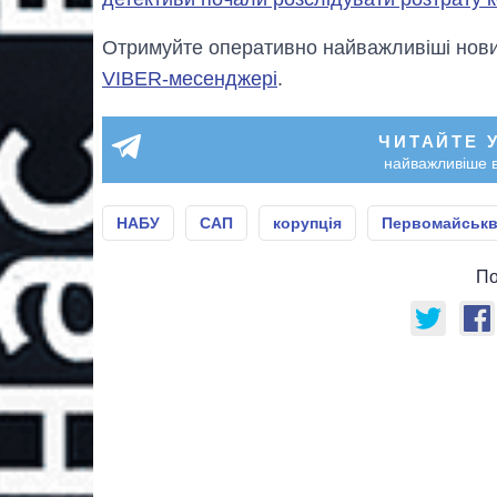
Отримуйте оперативно найважливіші новин
VIBER-месенджері
.
ЧИТАЙТЕ 
найважливіше в
НАБУ
САП
корупція
Первомайськв
По