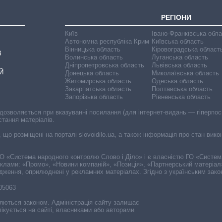
РЕГІОНИ
Київ
Івано-Франківська обл
Автономна республіка Крим
Київська область
Вінницька область
Кіровоградська област
В
Волинська область
Луганська область
Дніпропетровська область
Львівська область
Й
Донецька область
Миколаївська область
Житомирська область
Одеська область
Закарпатська область
Полтавська область
Запорізька область
Рівненська область
 дозволяється при вказуванні посилання (для інтернет-видань — гіперпоси
стання матеріалів.
, що розміщені на порталі slovoidilo.ua, а також інформація про стан вик
і ГО «Система народного контролю Слово і Діло» і є власністю ГО «Систе
еклами: «Промо», «Новини компаній», «Позиція», «Партнерський матеріал
судження, оприлюднені у рекламних матеріалах. Згідно з українським зак
-05063
няються законом. Адміністрація сайту залишає
ікується на сайті, власниками або авторами