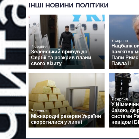
ІНШІ НОВИНИ ПОЛІТИКИ
7 серпня
Нацбанк в
7 серпня
Зеленський прибув до
пам’ятну м
Сербії та розкрив плани
Папи Римсь
свого візиту
Павла II
7 серпня
У Німеччин
базою, де
7 серпня
Міжнародні резерви України
системи Pa
скоротилися у липні
невідомі 