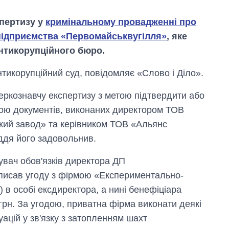
пертизу у
кримінальному провадженні про
підприємства «Первомайськвугілля»
, яке
нтикорупційного бюро.
тикорупційний суд, повідомляє «Слово і Діло».
еркознавчу експертизу з метою підтвердити або
зкою документів, виконаних директором ТОВ
кий завод» та керівником ТОВ «Альянс
ддя його задовольнив.
увач обов'язків директора ДП
Від 1 місяця – до 5
років: хто і як
писав угоду з фірмою «Експериментально-
довго обіймав
 в особі ексдиректора, а нині бенефіціара
посаду керівника
СЗР
грн. За угодою, приватна фірма виконати деякі
ацій у зв'язку з затопленням шахт