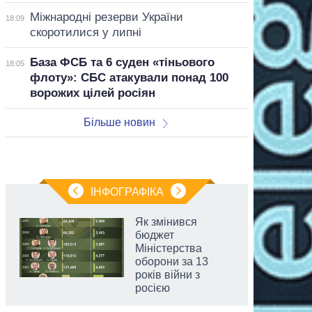
Міжнародні резерви України
18:09
скоротилися у липні
База ФСБ та 6 суден «тіньового
18:05
флоту»: СБС атакували понад 100
ворожих цілей росіян
Більше новин
ІНФОГРАФІКА
Як змінився
бюджет
Міністерства
оборони за 13
років війни з
росією