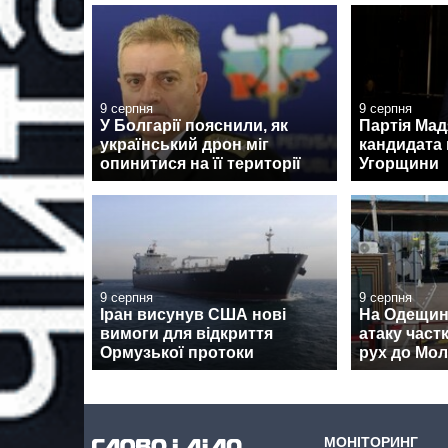
9 серпня
9 серпня
У Болгарії пояснили, як
Партія Ма
український дрон міг
кандидата 
опинитися на її території
Угорщини
9 серпня
9 серпня
Іран висунув США нові
На Одещині
вимоги для відкриття
атаку час
Ормузької протоки
рух до Мо
МОНІТОРИНГ