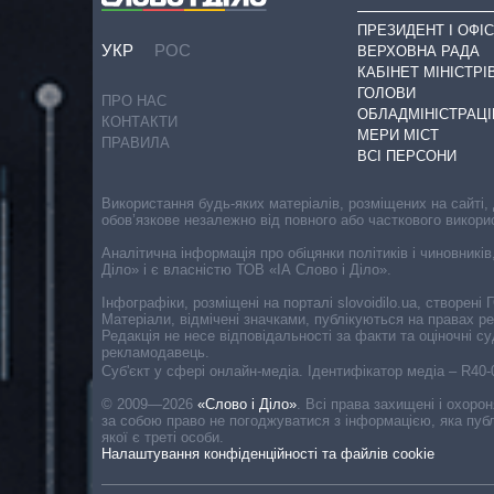
ПРЕЗИДЕНТ І ОФІС
УКР
РОС
ВЕРХОВНА РАДА
КАБІНЕТ МІНІСТРІ
ГОЛОВИ
ПРО НАС
ОБЛАДМІНІСТРАЦІ
КОНТАКТИ
МЕРИ МІСТ
ПРАВИЛА
ВСІ ПЕРСОНИ
Використання будь-яких матеріалів, розміщених на сайті,
обов’язкове незалежно від повного або часткового викори
Аналітична інформація про обіцянки політиків і чиновників
Діло» і є власністю ТОВ «ІА Слово і Діло».
Інфографіки, розміщені на порталі slovoidilo.ua, створен
Матеріали, відмічені значками, публікуються на правах р
Редакція не несе відповідальності за факти та оціночні 
рекламодавець.
Cуб'єкт у сфері онлайн-медіа. Ідентифікатор медіа – R40
© 2009—2026
«Слово і Діло»
.
Всі права захищені і охоро
за собою право не погоджуватися з інформацією, яка публ
якої є треті особи.
Налаштування конфіденційності та файлів cookie