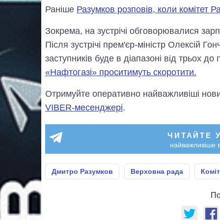
Раніше
Разумков розповів, коли комітет Р
Зокрема, на зустрічі обговорювалися зарпл
Після зустрічі прем'єр-міністр Олексій Гон
заступників буде в діапазоні від трьох до 
«Нафтогазі» проситимуть скоротити.
Отримуйте оперативно найважливіші новин
VIBER-месенджері
.
ЧИТАЙТЕ 
найважливіше в
Дмитро Разумков
Верховна рада
Коміт
По