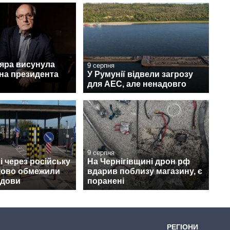
дяра висунула
9 серпня
на президента
У Румунії відвели загрозу
для АЕС, але ненадовго
9 серпня
 через російську
На Чернігівщині дрон рф
тково обмежили
вдарив поблизу магазину, є
лдови
поранені
РЕГІОНИ