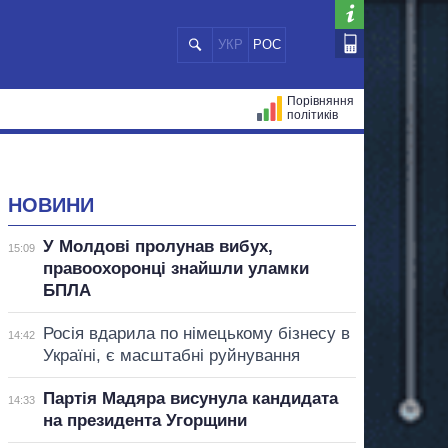
УКР
РОС
Порівняння
політиків
ЦІЙ
МЕРИ МІСТ
ВСІ ПЕРСОНИ
НОВИНИ
У Молдові пролунав вибух,
15:09
правоохоронці знайшли уламки
БПЛА
Росія вдарила по німецькому бізнесу в
14:42
Україні, є масштабні руйнування
Партія Мадяра висунула кандидата
14:33
на президента Угорщини