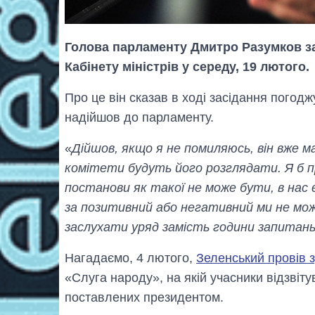
Голова парламенту Дмитро Разумков за
Кабінету міністрів у середу, 19 лютого.
Про це він сказав в ході засідання погод
надійшов до парламенту.
«
Дійшов, якщо я не помиляюсь, він вже ма
комітети будуть його розглядати. Я б пр
постанови як такої не може бути, в нас
за позитивний або негативний ми не мож
заслухати уряд замість години запитань
Нагадаємо, 4 лютого,
Зеленський провів з
«Слуга народу», на якій учасники відзвіт
поставлених президентом.