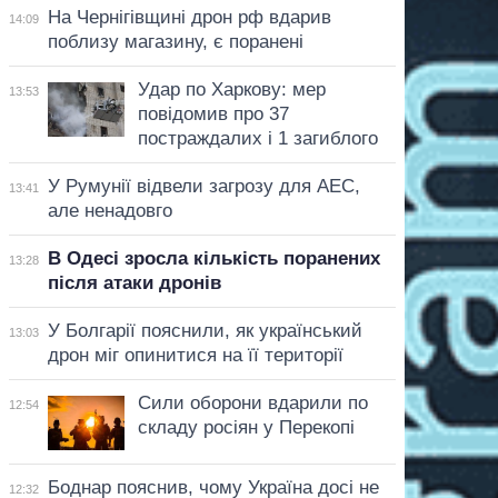
На Чернігівщині дрон рф вдарив
14:09
поблизу магазину, є поранені
Удар по Харкову: мер
13:53
повідомив про 37
постраждалих і 1 загиблого
У Румунії відвели загрозу для АЕС,
13:41
але ненадовго
В Одесі зросла кількість поранених
13:28
після атаки дронів
У Болгарії пояснили, як український
13:03
дрон міг опинитися на її території
Сили оборони вдарили по
12:54
складу росіян у Перекопі
Боднар пояснив, чому Україна досі не
12:32