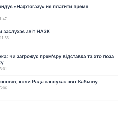
ндує «Нафтогазу» не платити премії
1:47
и заслухає звіт НАЗК
11:36
ка: чи загрожує прем'єру відставка та хто поза
ку
3:01
зповів, коли Рада заслухає звіт Кабміну
5:06