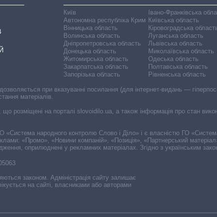
Київ
Івано-Франківська обл
Автономна республіка Крим
Київська область
Вінницька область
Кіровоградська област
В
Волинська область
Луганська область
Дніпропетровська область
Львівська область
Й
Донецька область
Миколаївська область
Житомирська область
Одеська область
Закарпатська область
Полтавська область
Запорізька область
Рівненська область
 дозволяється при вказуванні посилання (для інтернет-видань — гіперпоси
стання матеріалів.
, що розміщені на порталі slovoidilo.ua, а також інформація про стан вик
і ГО «Система народного контролю Слово і Діло» і є власністю ГО «Систе
еклами: «Промо», «Новини компаній», «Позиція», «Партнерський матеріал
судження, оприлюднені у рекламних матеріалах. Згідно з українським зак
-05063
няються законом. Адміністрація сайту залишає
ікується на сайті, власниками або авторами