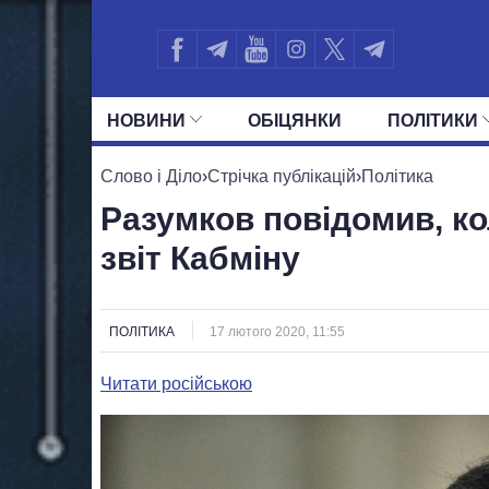
НОВИНИ
ОБIЦЯНКИ
ПОЛIТИКИ
УСІ ПОЛІТИКИ
ПРЕЗИДЕНТ І ОФ
Слово і Діло
›
Стрічка публікацій
›
Політика
Разумков повідомив, ко
звіт Кабміну
ПОЛІТИКА
17 лютого 2020, 11:55
Читати російською