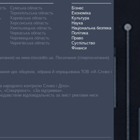
асть
Сумська область
Бізнес
Тернопільська область
Економіка
ь
Харківська область
Культура
Херсонська область
Наука
Хмельницька область
Національна безпека
Черкаська область
Політика
Чернівецька область
Право
Чернігівська область
Суспільство
Фінанси
лання) на www.slovoidilo.ua. Посилання (гіперпосилання)
онання цих обіцянок, зібрана й опрацьована ТОВ «ІА Слово і
ма народного контролю Слово і Діло».
», «Спецпроєкт», «За підтримки».
онодавством відповідальність за зміст реклами несе