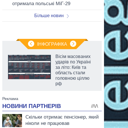
отримала польські МіГ-29
Більше новин
ІНФОГРАФІКА
Вісім масованих
ударів по Україні
за літо: Київ та
область стали
головною ціллю
рф