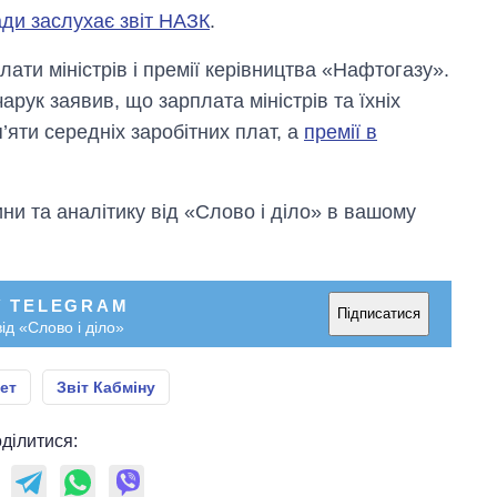
ади заслухає звіт НАЗК
.
ати міністрів і премії керівництва «Нафтогазу».
чарук заявив, що зарплата міністрів та їхніх
п’яти середніх заробітних плат, а
премії в
и та аналітику від «Слово і діло» в вашому
У TELEGRAM
Підписатися
ід «Слово і діло»
ет
Звіт Кабміну
ділитися: