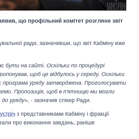
явив, що профільний комітет розгляне звіт
жувальної ради, зазначивши, що звіт Кабміну вже
Як змінився
є бути на сайті. Оскільки по процедурі
бюджет
Міністерства
опонував, щоб це відбулось у середу. Оскільки
оборони за 13
 є програма уряду затверджена. Проголосувати
років війни з
росією
емо. Пропозиція, щоб в п'ятницю ми могли
 до уряду
», - зазначив спікер Ради.
устріч
з представниками Кабміну і фракції
ували про виконання завдань, раніше