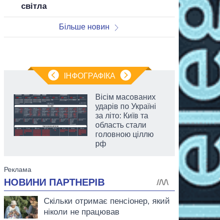
світла
Більше новин
ІНФОГРАФІКА
Вісім масованих
ударів по Україні
за літо: Київ та
область стали
головною ціллю
рф