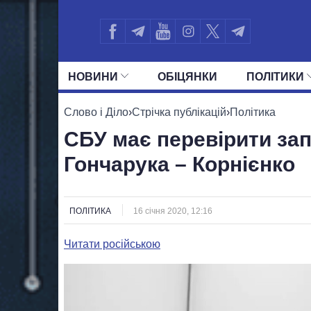
НОВИНИ
ОБIЦЯНКИ
ПОЛIТИКИ
УСІ ПОЛІТИКИ
ПРЕЗИДЕНТ І ОФ
Слово і Діло
›
Стрічка публікацій
›
Політика
СБУ має перевірити за
Гончарука – Корнієнко
ПОЛІТИКА
16 січня 2020, 12:16
Читати російською