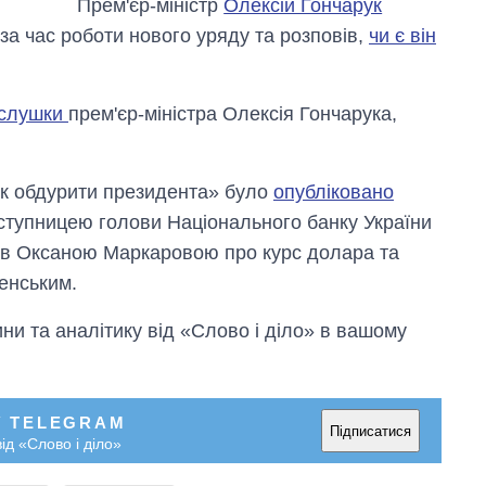
Прем'єр-міністр
Олексій Гончарук
 за час роботи нового уряду та розповів,
чи є він
ослушки
прем'єр-міністра Олексія Гончарука,
Як обдурити президента» було
опубліковано
аступницею голови Національного банку України
ів Оксаною Маркаровою про курс долара та
ленським.
и та аналітику від «Слово і діло» в вашому
У TELEGRAM
Підписатися
ід «Слово і діло»