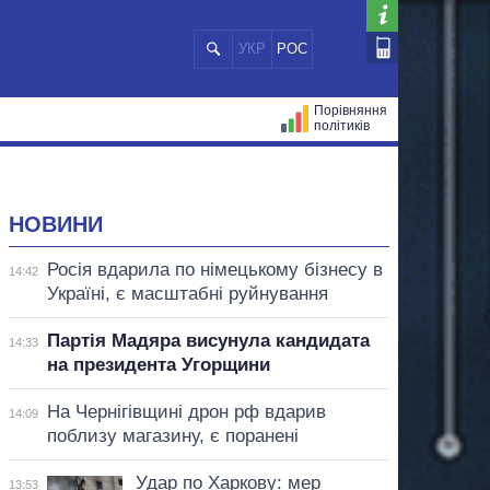
УКР
РОС
Порівняння
політиків
ЦІЙ
МЕРИ МІСТ
ВСІ ПЕРСОНИ
НОВИНИ
Росія вдарила по німецькому бізнесу в
14:42
Україні, є масштабні руйнування
Партія Мадяра висунула кандидата
14:33
на президента Угорщини
На Чернігівщині дрон рф вдарив
14:09
поблизу магазину, є поранені
Удар по Харкову: мер
13:53