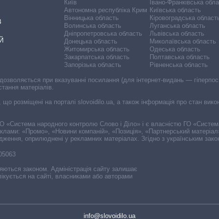
Київ
Івано-Франківська обл
Автономна республіка Крим
Київська область
Вінницька область
Кіровоградська област
В
Волинська область
Луганська область
Дніпропетровська область
Львівська область
Й
Донецька область
Миколаївська область
Житомирська область
Одеська область
Закарпатська область
Полтавська область
Запорізька область
Рівненська область
 дозволяється при вказуванні посилання (для інтернет-видань — гіперпоси
стання матеріалів.
, що розміщені на порталі slovoidilo.ua, а також інформація про стан вик
і ГО «Система народного контролю Слово і Діло» і є власністю ГО «Систе
еклами: «Промо», «Новини компаній», «Позиція», «Партнерський матеріал
судження, оприлюднені у рекламних матеріалах. Згідно з українським зак
-05063
няються законом. Адміністрація сайту залишає
ікується на сайті, власниками або авторами
info@slovoidilo.ua