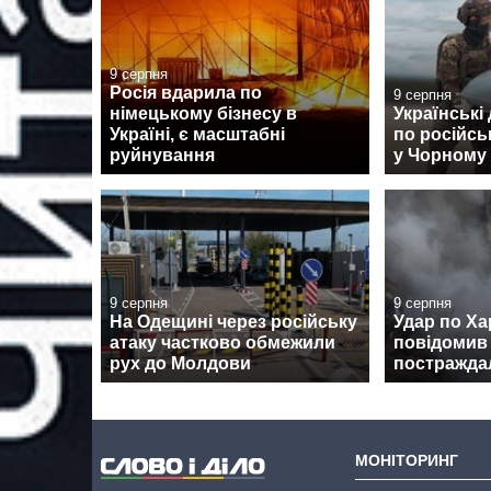
9 серпня
Росія вдарила по
9 серпня
німецькому бізнесу в
Українські
Україні, є масштабні
по російсь
руйнування
у Чорному
9 серпня
9 серпня
На Одещині через російську
Удар по Ха
атаку частково обмежили
повідомив 
рух до Молдови
постраждал
МОНІТОРИНГ