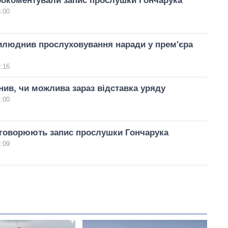
рокоментували запис прослушки Гончарука
3:00
илюднив прослуховування наради у прем'єра
2:16
ив, чи можлива зараз відставка уряду
2:00
бговорюють запис прослушки Гончарука
2:09