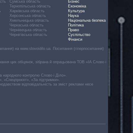
асть
Сумська область
Бізнес
Тернопільська область
Економіка
ь
Харківська область
Культура
Херсонська область
Наука
Хмельницька область
Національна безпека
Черкаська область
Політика
Чернівецька область
Право
Чернігівська область
Суспільство
Фінанси
лання) на www.slovoidilo.ua. Посилання (гіперпосилання)
онання цих обіцянок, зібрана й опрацьована ТОВ «ІА Слово і
ма народного контролю Слово і Діло».
», «Спецпроєкт», «За підтримки».
онодавством відповідальність за зміст реклами несе