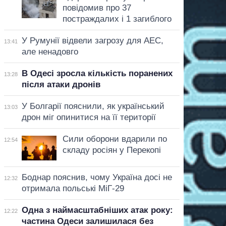
повідомив про 37
постраждалих і 1 загиблого
У Румунії відвели загрозу для АЕС,
13:41
але ненадовго
В Одесі зросла кількість поранених
13:28
після атаки дронів
У Болгарії пояснили, як український
13:03
дрон міг опинитися на її території
Сили оборони вдарили по
12:54
складу росіян у Перекопі
Боднар пояснив, чому Україна досі не
12:32
отримала польські МіГ-29
Одна з наймасштабніших атак року:
12:22
частина Одеси залишилася без