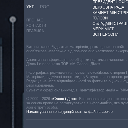
ПРЕЗИДЕНТ І ОФІС
УКР
РОС
ВЕРХОВНА РАДА
КАБІНЕТ МІНІСТРІ
ГОЛОВИ
ПРО НАС
ОБЛАДМІНІСТРАЦІ
КОНТАКТИ
МЕРИ МІСТ
ПРАВИЛА
ВСІ ПЕРСОНИ
Використання будь-яких матеріалів, розміщених на сайті,
обов’язкове незалежно від повного або часткового викори
Аналітична інформація про обіцянки політиків і чиновників
Діло» і є власністю ТОВ «ІА Слово і Діло».
Інфографіки, розміщені на порталі slovoidilo.ua, створен
Матеріали, відмічені значками, публікуються на правах р
Редакція не несе відповідальності за факти та оціночні 
рекламодавець.
Cуб'єкт у сфері онлайн-медіа. Ідентифікатор медіа – R40
© 2009—2026
«Слово і Діло»
.
Всі права захищені і охоро
за собою право не погоджуватися з інформацією, яка публ
якої є треті особи.
Налаштування конфіденційності та файлів cookie