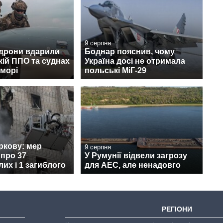
9 серпня
 дрони вдарили
Боднар пояснив, чому
кій ППО та суднах
Україна досі не отримала
 морі
польські МіГ-29
ркову: мер
9 серпня
про 37
У Румунії відвели загрозу
их і 1 загиблого
для АЕС, але ненадовго
РЕГІОНИ