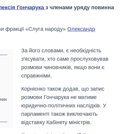
лексія Гончарука
з членами уряду повинна
ви фракції «Слуга народу»
Олександр
За його словами, є необхідність
з'ясувати, хто саме прослуховував
Від 1 місяця – до 5
років: хто і як
розмови чиновників, якщо вони є
довго обіймав
справжніми.
посаду керівника
СЗР
Корнієнко також додав, що запис
розмови Гончарука не матиме
вних
юридично-політичних наслідків. У
парламенті також виключають
відставку Кабінету міністрів.