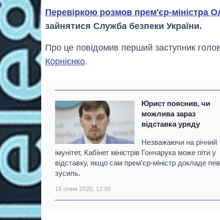
Перевіркою розмов прем'єр-міністра О
зайнятися Служба безпеки України.
Про це повідомив перший заступник голо
Корнієнко
.
Юрист пояснив, чи
можлива зараз
відставка уряду
Незважаючи на річний
імунітет, Кабінет міністрів Гончарука може піти у
відставку, якщо сам прем’єр-міністр докладе пе
зусиль.
16 січня 2020, 12:00