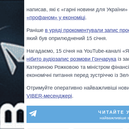
написав, які є «гарні новини для України»
«профаном» у економіці
.
Раніше
в уряді прокоментували запис пр
який був оприлюднений 15 січня.
Нагадаємо, 15 січня на YouTube-каналі «
нібито аудіозапис розмови Гончарука
із з
Катериною Рожковою та міністром фінанс
економічні питання перед зустріччю із Зе
Отримуйте оперативно найважливіші новин
VIBER-месенджері
.
ЧИТАЙТЕ 
найважливіше в