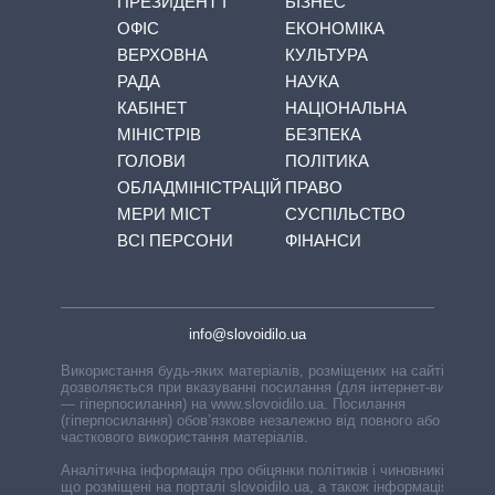
ПРЕЗИДЕНТ І
БІЗНЕС
ОФІС
ЕКОНОМІКА
ВЕРХОВНА
КУЛЬТУРА
РАДА
НАУКА
КАБІНЕТ
НАЦІОНАЛЬНА
МІНІСТРІВ
БЕЗПЕКА
ГОЛОВИ
ПОЛІТИКА
ОБЛАДМІНІСТРАЦІЙ
ПРАВО
МЕРИ МІСТ
СУСПІЛЬСТВО
ВСІ ПЕРСОНИ
ФІНАНСИ
info@slovoidilo.ua
Використання будь-яких матеріалів, розміщених на сайті,
дозволяється при вказуванні посилання (для інтернет-видань
— гіперпосилання) на www.slovoidilo.ua. Посилання
(гіперпосилання) обов’язкове незалежно від повного або
часткового використання матеріалів.
Аналітична інформація про обіцянки політиків і чиновників,
що розміщені на порталі slovoidilo.ua, а також інформація про