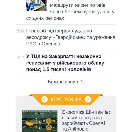
маршрути низки потягів
через безпекову ситуацію у
східних регіонах
Генштаб підтвердив удар по
12:49
аеродрому «Гвардійське» та ураження
РЛС в Оленівці
У ТЦК на Закарпатті незаконно
12:07
«списали» з військового обліку
понад 1,5 тисячі чоловіків
Більше новин
ІНФОГРАФІКА
Економіка ШІ-гігантів:
раїні
скільки коштують і
ої
заробляють OpenAI
та Anthropic