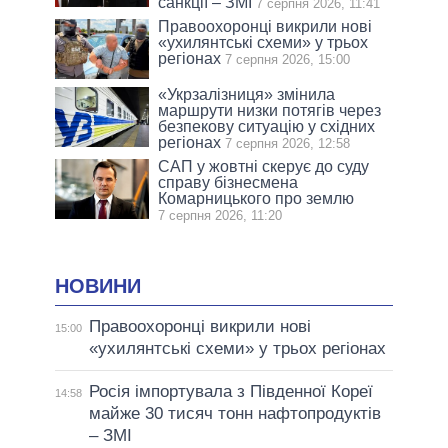
санкції – ЗМІ
7 серпня 2026, 11:41
Правоохоронці викрили нові
«ухилянтські схеми» у трьох
регіонах
7 серпня 2026, 15:00
«Укрзалізниця» змінила
маршрути низки потягів через
безпекову ситуацію у східних
регіонах
7 серпня 2026, 12:58
САП у жовтні скерує до суду
справу бізнесмена
Комарницького про землю
7 серпня 2026, 11:20
НОВИНИ
Правоохоронці викрили нові
15:00
«ухилянтські схеми» у трьох регіонах
Росія імпортувала з Південної Кореї
14:58
майже 30 тисяч тонн нафтопродуктів
– ЗМІ