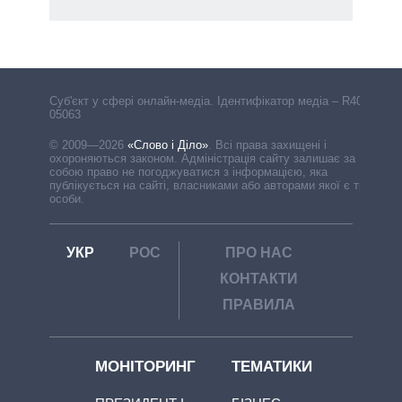
Cуб'єкт у сфері онлайн-медіа. Ідентифікатор медіа – R40-
05063
© 2009—2026
«Слово і Діло»
.
Всі права захищені і
охороняються законом. Адміністрація сайту залишає за
собою право не погоджуватися з інформацією, яка
публікується на сайті, власниками або авторами якої є треті
особи.
УКР
РОС
ПРО НАС
КОНТАКТИ
ПРАВИЛА
МОНІТОРИНГ
ТЕМАТИКИ