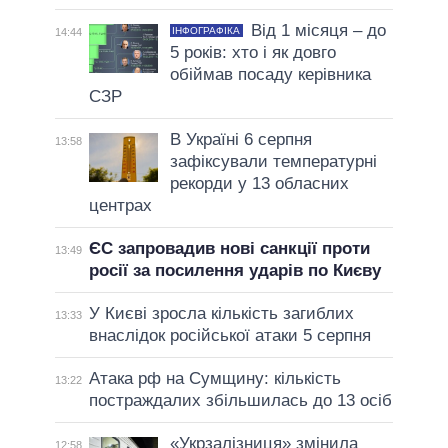
Від 1 місяця – до
ІНФОГРАФІКА
14:44
5 років: хто і як довго
обіймав посаду керівника
СЗР
В Україні 6 серпня
13:58
зафіксували температурні
рекорди у 13 обласних
центрах
ЄС запровадив нові санкції проти
13:49
росії за посилення ударів по Києву
У Києві зросла кількість загиблих
13:33
внаслідок російської атаки 5 серпня
Атака рф на Сумщину: кількість
13:22
постраждалих збільшилась до 13 осіб
«Укрзалізниця» змінила
12:58