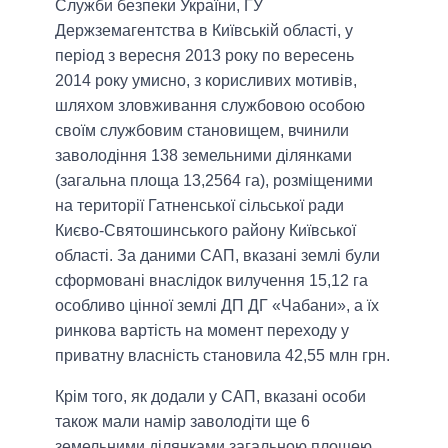
Служби безпеки України, ГУ
Держземагентства в Київській області, у
період з вересня 2013 року по вересень
2014 року умисно, з корисливих мотивів,
шляхом зловживання службовою особою
своїм службовим становищем, вчинили
заволодіння 138 земельними ділянками
(загальна площа 13,2564 га), розміщеними
на території Гатненської сільської ради
Києво-Святошинського району Київської
області. За даними САП, вказані землі були
сформовані внаслідок вилучення 15,12 га
особливо цінної землі ДП ДГ «Чабани», а їх
ринкова вартість на момент переходу у
приватну власність становила 42,55 млн грн.
Крім того, як додали у САП, вказані особи
також мали намір заволодіти ще 6
земельними ділянками загальною площею