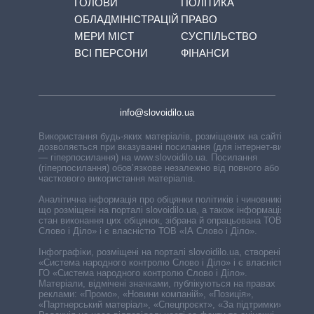
ГОЛОВИ
ПОЛІТИКА
ОБЛАДМІНІСТРАЦІЙ
ПРАВО
МЕРИ МІСТ
СУСПІЛЬСТВО
ВСІ ПЕРСОНИ
ФІНАНСИ
info@slovoidilo.ua
Використання будь-яких матеріалів, розміщених на сайті,
дозволяється при вказуванні посилання (для інтернет-видань
— гіперпосилання) на www.slovoidilo.ua. Посилання
(гіперпосилання) обов’язкове незалежно від повного або
часткового використання матеріалів.
Аналітична інформація про обіцянки політиків і чиновників,
що розміщені на порталі slovoidilo.ua, а також інформація про
стан виконання цих обіцянок, зібрана й опрацьована ТОВ «ІА
Слово і Діло» і є власністю ТОВ «ІА Слово і Діло».
Інфографіки, розміщені на порталі slovoidilo.ua, створені ГО
«Система народного контролю Слово і Діло» і є власністю
ГО «Система народного контролю Слово і Діло».
Матеріали, відмічені значками, публікуються на правах
реклами: «Промо», «Новини компаній», «Позиція»,
«Партнерський матеріал», «Спецпроєкт», «За підтримки».