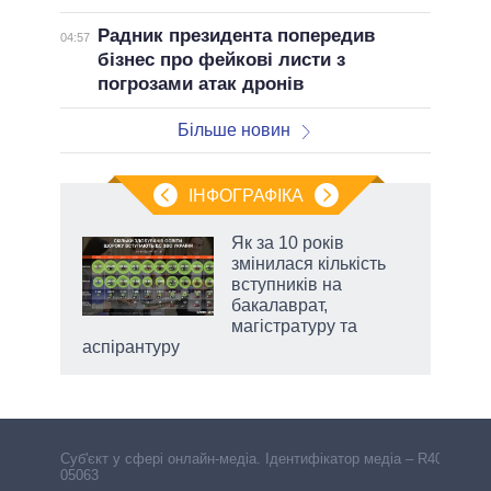
Радник президента попередив
04:57
бізнес про фейкові листи з
погрозами атак дронів
Більше новин
ІНФОГРАФІКА
и на
Як за 10 років
змінилася кількість
а
вступників на
бакалаврат,
магістратуру та
аспірантуру
Cуб'єкт у сфері онлайн-медіа. Ідентифікатор медіа – R40-
05063