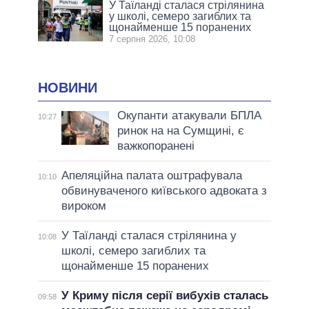
У Таїланді сталася стрілянина
у школі, семеро загиблих та
щонайменше 15 поранених
7 серпня 2026, 10:08
НОВИНИ
Окупанти атакували БПЛА
10:27
ринок на на Сумщині, є
важкопоранені
Апеляційна палата оштрафувала
10:10
обвинуваченого київського адвоката з
вироком
У Таїланді сталася стрілянина у
10:08
школі, семеро загиблих та
щонайменше 15 поранених
У Криму після серії вибухів сталась
09:58