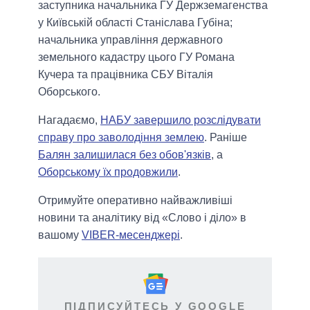
заступника начальника ГУ Держземагенства
у Київській області Станіслава Губіна;
начальника управління державного
земельного кадастру цього ГУ Романа
Кучера та працівника СБУ Віталія
Оборського.
Нагадаємо,
НАБУ завершило розслідувати
справу про заволодіння землею
. Раніше
Балян залишилася без обов'язків
, а
Оборському їх продовжили
.
Отримуйте оперативно найважливіші
новини та аналітику від «Слово і діло» в
вашому
VIBER-месенджері
.
ПІДПИСУЙТЕСЬ У GOOGLE