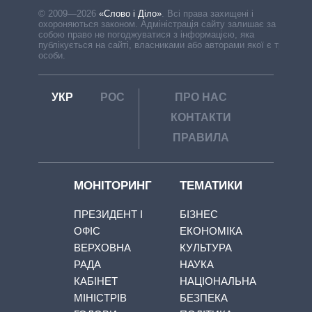
© 2009—2026
«Слово і Діло»
.
Всі права захищені і
охороняються законом. Адміністрація сайту залишає за
собою право не погоджуватися з інформацією, яка
публікується на сайті, власниками або авторами якої є треті
особи.
УКР
РОС
ПРО НАС
КОНТАКТИ
ПРАВИЛА
МОНІТОРИНГ
ТЕМАТИКИ
ПРЕЗИДЕНТ І
БІЗНЕС
ОФІС
ЕКОНОМІКА
ВЕРХОВНА
КУЛЬТУРА
РАДА
НАУКА
КАБІНЕТ
НАЦІОНАЛЬНА
МІНІСТРІВ
БЕЗПЕКА