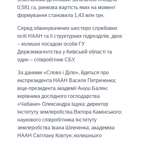
0,581 га, ринкова вартість яких на момент
формування становила 1,43 млн грн.
Серед обвинувачених шестеро службових
осіб НААН та її структурних підрозділів, двоє
– колишні посадові особи ГУ
Держземагентства у Київській області та
один – співробітник СБУ.
За даними «Слово і Діло», йдеться про
експрезидента НААН Василя Петриченка;
віце-президента академії Ануш Балян;
керівника дослідного господарства
«Чабани» Олександра Іщука; директор
Інституту землеробства Віктора Камінського;
наукового співробітника Інституту
землеробства Івана Шевченка; академіка
НААН Світлану Ковтун; колишнього