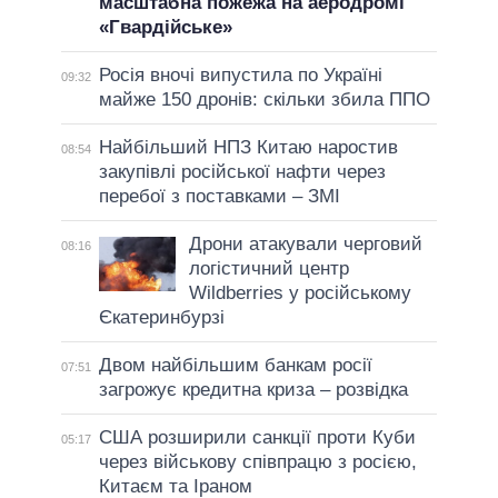
масштабна пожежа на аеродромі
«Гвардійське»
Росія вночі випустила по Україні
09:32
майже 150 дронів: скільки збила ППО
Найбільший НПЗ Китаю наростив
08:54
закупівлі російської нафти через
перебої з поставками – ЗМІ
Дрони атакували черговий
08:16
логістичний центр
Wildberries у російському
Єкатеринбурзі
Двом найбільшим банкам росії
07:51
загрожує кредитна криза – розвідка
США розширили санкції проти Куби
05:17
через військову співпрацю з росією,
Китаєм та Іраном