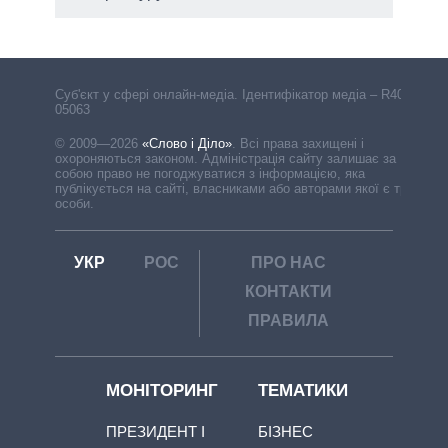
Cуб'єкт у сфері онлайн-медіа. Ідентифікатор медіа – R40-
05063
© 2009—2026
«Слово і Діло»
.
Всі права захищені і
охороняються законом. Адміністрація сайту залишає за
собою право не погоджуватися з інформацією, яка
публікується на сайті, власниками або авторами якої є треті
особи.
УКР
РОС
ПРО НАС
КОНТАКТИ
ПРАВИЛА
МОНІТОРИНГ
ТЕМАТИКИ
ПРЕЗИДЕНТ І
БІЗНЕС