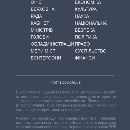
ОФІС
ЕКОНОМІКА
ВЕРХОВНА
КУЛЬТУРА
РАДА
НАУКА
КАБІНЕТ
НАЦІОНАЛЬНА
МІНІСТРІВ
БЕЗПЕКА
ГОЛОВИ
ПОЛІТИКА
ОБЛАДМІНІСТРАЦІЙ
ПРАВО
МЕРИ МІСТ
СУСПІЛЬСТВО
ВСІ ПЕРСОНИ
ФІНАНСИ
info@slovoidilo.ua
Використання будь-яких матеріалів, розміщених на сайті,
дозволяється при вказуванні посилання (для інтернет-видань
— гіперпосилання) на www.slovoidilo.ua. Посилання
(гіперпосилання) обов’язкове незалежно від повного або
часткового використання матеріалів.
Аналітична інформація про обіцянки політиків і чиновників,
що розміщені на порталі slovoidilo.ua, а також інформація про
стан виконання цих обіцянок, зібрана й опрацьована ТОВ «ІА