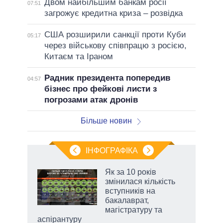
Двом найбільшим банкам росії
07:51
загрожує кредитна криза – розвідка
США розширили санкції проти Куби
05:17
через військову співпрацю з росією,
Китаєм та Іраном
Радник президента попередив
04:57
бізнес про фейкові листи з
погрозами атак дронів
Більше новин
ІНФОГРАФІКА
Як за 10 років
 за
змінилася кількість
асть
вступників на
бакалаврат,
магістратуру та
аспірантуру