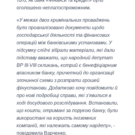
того, як банк «Фінанси та кредит» було
оголошено неплатоспроможним.
«
У межах двох кримінальних проваджень
було проаналізовано документи щодо
господарської діяльності та фінансових
операцій між банківськими установами. У
підсумку слідчі зібрали матеріали, які дали
підставу вважати, що народний депутат
ВР ІІІ-VIII скликань, котрий є бенефіціарним
власником банку, причетний до організації
злочинної схеми з розтрати грошей
фінустанови. Додатково хочу повідомити й
про нові подробиці справи, які з’явилися в
ході досудового розслідування. Встановили,
що кошти, отримані за порукою банку, були
використані на користь іноземних
компаній, які належать самому нардепу
», -
повідомила Варченко.