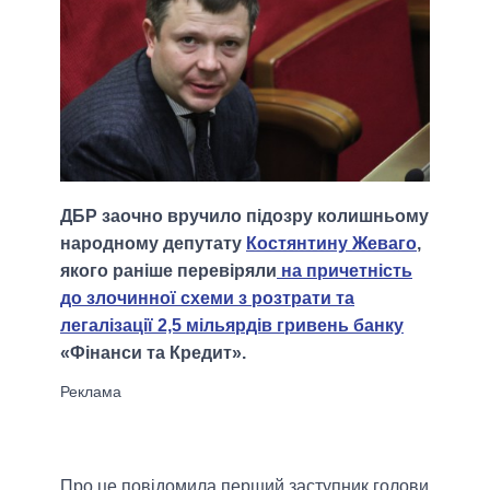
ДБР заочно вручило підозру колишньому
народному депутату
Костянтину Жеваго
,
якого раніше перевіряли
на причетність
до злочинної схеми з розтрати та
легалізації 2,5 мільярдів гривень банку
«Фінанси та Кредит».
Про це повідомила перший заступник голови