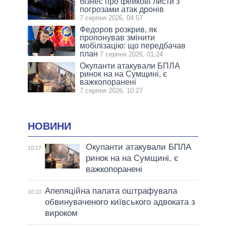
бізнес про фейкові листи з
погрозами атак дронів
7 серпня 2026, 04:57
Федоров розкрив, як
пропонував змінити
мобілізацію: що передбачав
план
7 серпня 2026, 01:24
Окупанти атакували БПЛА
ринок на на Сумщині, є
важкопоранені
7 серпня 2026, 10:27
НОВИНИ
Окупанти атакували БПЛА
10:27
ринок на на Сумщині, є
важкопоранені
Апеляційна палата оштрафувала
10:10
обвинуваченого київського адвоката з
вироком