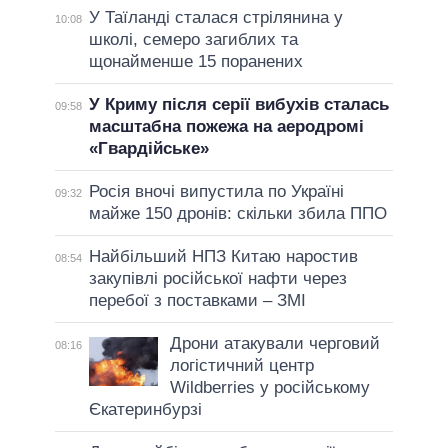
У Таїланді сталася стрілянина у
10:08
школі, семеро загиблих та
щонайменше 15 поранених
У Криму після серії вибухів сталась
09:58
масштабна пожежа на аеродромі
«Гвардійське»
Росія вночі випустила по Україні
09:32
майже 150 дронів: скільки збила ППО
Найбільший НПЗ Китаю наростив
08:54
закупівлі російської нафти через
перебої з поставками – ЗМІ
Дрони атакували черговий
08:16
логістичний центр
Wildberries у російському
Єкатеринбурзі