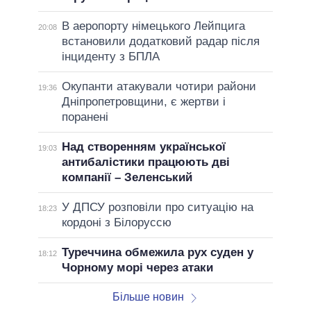
В аеропорту німецького Лейпцига
20:08
встановили додатковий радар після
інциденту з БПЛА
Окупанти атакували чотири райони
19:36
Дніпропетровщини, є жертви і
поранені
Над створенням української
19:03
антибалістики працюють дві
компанії – Зеленський
У ДПСУ розповіли про ситуацію на
18:23
кордоні з Білоруссю
Туреччина обмежила рух суден у
18:12
Чорному морі через атаки
Більше новин