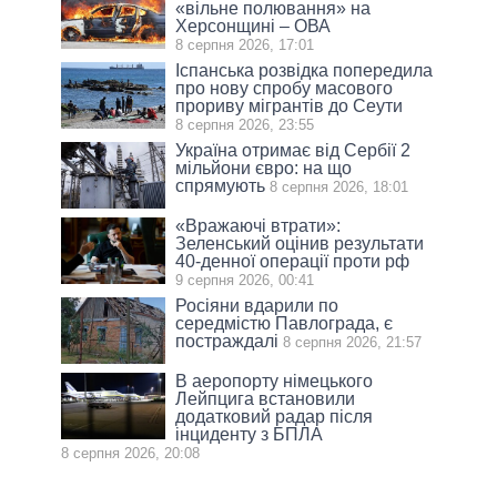
«вільне полювання» на
Херсонщині – ОВА
8 серпня 2026, 17:01
Іспанська розвідка попередила
про нову спробу масового
прориву мігрантів до Сеути
8 серпня 2026, 23:55
Україна отримає від Сербії 2
мільйони євро: на що
спрямують
8 серпня 2026, 18:01
«Вражаючі втрати»:
Зеленський оцінив результати
40-денної операції проти рф
9 серпня 2026, 00:41
Росіяни вдарили по
середмістю Павлограда, є
постраждалі
8 серпня 2026, 21:57
В аеропорту німецького
Лейпцига встановили
додатковий радар після
інциденту з БПЛА
8 серпня 2026, 20:08