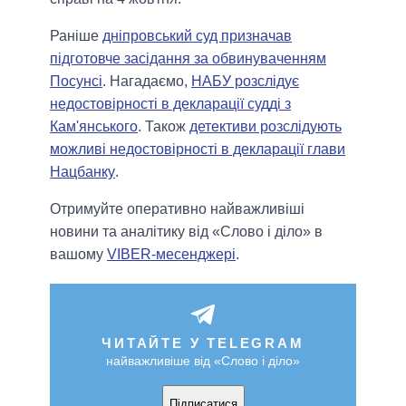
Раніше
дніпровський суд призначав
підготовче засідання за обвинуваченням
Посунсі
. Нагадаємо,
НАБУ розслідує
недостовірності в декларації судді з
Кам'янського
. Також
детективи розслідують
можливі недостовірності в декларації глави
Нацбанку
.
Отримуйте оперативно найважливіші
новини та аналітику від «Слово і діло» в
вашому
VIBER-месенджері
.
ЧИТАЙТЕ У TELEGRAM
найважливіше від «Слово і діло»
Підписатися