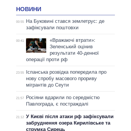
НОВИНИ
На Буковині стався землетрус: де
00:55
зафіксували поштовхи
«Вражаючі втрати»:
00:41
Зеленський оцінив
результати 40-денної
операції проти рф
Іспанська розвідка попередила про
23:55
нову спробу масового прориву
мігрантів до Сеути
Росіяни вдарили по середмістю
21:57
Павлограда, є постраждалі
У Києві після атаки рф зафіксували
21:12
забруднення озера Кирилівське та
струмка Сирець