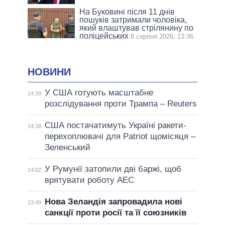
На Буковині після 11 днів
пошуків затримали чоловіка,
який влаштував стрілянину по
поліцейських
8 серпня 2026, 13:36
НОВИНИ
У США готують масштабне
14:39
розслідування проти Трампа – Reuters
США постачатимуть Україні ракети-
14:39
перехоплювачі для Patriot щомісяця –
Зеленський
У Румунії затопили дві баржі, щоб
14:02
врятувати роботу АЕС
Нова Зеландія запровадила нові
13:49
санкції проти росії та її союзників