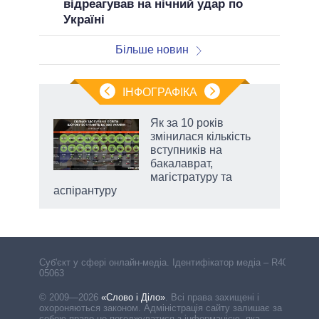
відреагував на нічний удар по
Україні
Більше новин
ІНФОГРАФІКА
Як за 10 років
 за
змінилася кількість
асть
вступників на
бакалаврат,
магістратуру та
аспірантуру
Cуб'єкт у сфері онлайн-медіа. Ідентифікатор медіа – R40-
05063
© 2009—2026
«Слово і Діло»
.
Всі права захищені і
охороняються законом. Адміністрація сайту залишає за
собою право не погоджуватися з інформацією, яка