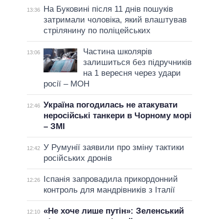
На Буковині після 11 днів пошуків
13:36
затримали чоловіка, який влаштував
стрілянину по поліцейських
Частина школярів
13:06
залишиться без підручників
на 1 вересня через удари
росії – МОН
Україна погодилась не атакувати
12:46
неросійські танкери в Чорному морі
– ЗМІ
У Румунії заявили про зміну тактики
12:42
російських дронів
Іспанія запровадила прикордонний
12:26
контроль для мандрівників з Італії
«Не хоче лише путін»: Зеленський
12:10