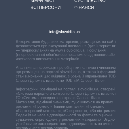
МЕРИ МІСТ
СУСПІЛЬСТВО
ВСІ ПЕРСОНИ
ФІНАНСИ
info@slovoidilo.ua
Використання будь-яких матеріалів, розміщених на сайті,
дозволяється при вказуванні посилання (для інтернет-видань
— гіперпосилання) на www.slovoidilo.ua. Посилання
(гіперпосилання) обов’язкове незалежно від повного або
часткового використання матеріалів.
Аналітична інформація про обіцянки політиків і чиновників,
що розміщені на порталі slovoidilo.ua, а також інформація про
стан виконання цих обіцянок, зібрана й опрацьована ТОВ «ІА
Слово і Діло» і є власністю ТОВ «ІА Слово і Діло».
Інфографіки, розміщені на порталі slovoidilo.ua, створені ГО
«Система народного контролю Слово і Діло» і є власністю
ГО «Система народного контролю Слово і Діло».
Матеріали, відмічені значками, публікуються на правах
реклами: «Промо», «Новини компаній», «Позиція»,
«Партнерський матеріал», «Спецпроєкт», «За підтримки».
Редакція не несе відповідальності за факти та оціночні
судження, оприлюднені у рекламних матеріалах. Згідно з
українським законодавством відповідальність за зміст
реклами несе рекламодавець.