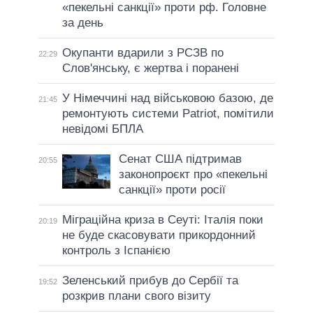
«пекельні санкції» проти рф. Головне
за день
Окупанти вдарили з РСЗВ по
22:29
Слов'янську, є жертва і поранені
У Німеччині над військовою базою, де
21:45
ремонтують системи Patriot, помітили
невідомі БПЛА
Сенат США підтримав
20:55
законопроєкт про «пекельні
санкції» проти росії
Міграційна криза в Сеуті: Італія поки
20:19
не буде скасовувати прикордонний
контроль з Іспанією
Зеленський прибув до Сербії та
19:52
розкрив плани свого візиту