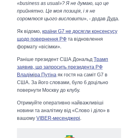
«business as usual»? Я не думаю, що це
прийнятно. Це моя позиція, і я не
соромлюся цього висловити
», - додав Дуда.
Як відомо,
країни G7 не досягли консенсусу
щодо повернення РФ
та відновлення
формату «вісімки».
Раніше президент США Дональд
Трамп
заявив, що запросить президента РФ
Владіміра Путіна
як гостя на саміт G7 в
США. За його словами, було б доцільно
повернути Москву до клубу.
Отримуйте оперативно найважливіші
новини та аналітику від «Слово і діло» в
вашому
VIBER-месенджері
.