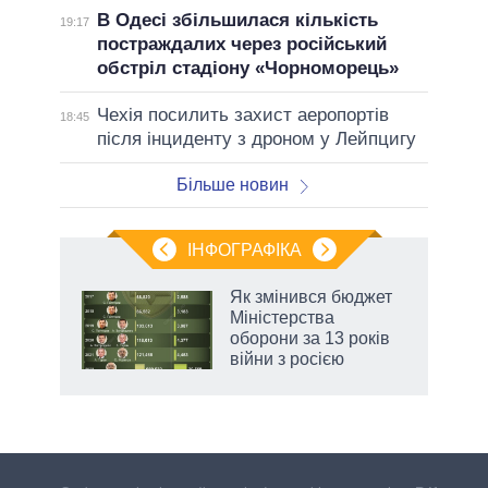
В Одесі збільшилася кількість
19:17
постраждалих через російський
обстріл стадіону «Чорноморець»
Чехія посилить захист аеропортів
18:45
після інциденту з дроном у Лейпцигу
Більше новин
ІНФОГРАФІКА
 5
Як змінився бюджет
вго
Міністерства
оборони за 13 років
війни з росією