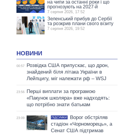
на чипи за останні роки і що
прогнозують на 2027-й
7 серпня 2026, 17:52
Зеленський прибув до Сербії
та розкрив плани свого візиту
7 серпня 2026, 19:52
НОВИНИ
Розвідка США припускає, що дрон,
00:57
знайдений біля літака України в
Лейпцигу, міг належати рф – WSJ
Перші виплати за програмою
23:56
«Пакунок школяра» вже надходять:
що потрібно знати батькам
Ворог обстріляв
ПІДСУМКИ
23:09
стадіон «Чорноморець», а
Сенат США підтримав