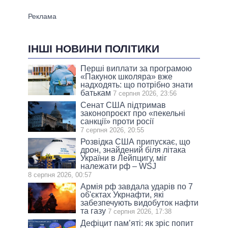
ІНШІ НОВИНИ ПОЛІТИКИ
Перші виплати за програмою
«Пакунок школяра» вже
надходять: що потрібно знати
батькам
7 серпня 2026, 23:56
Сенат США підтримав
законопроєкт про «пекельні
санкції» проти росії
7 серпня 2026, 20:55
Розвідка США припускає, що
дрон, знайдений біля літака
України в Лейпцигу, міг
належати рф – WSJ
8 серпня 2026, 00:57
Армія рф завдала ударів по 7
об'єктах Укрнафти, які
забезпечують видобуток нафти
та газу
7 серпня 2026, 17:38
Дефіцит пам’яті: як зріс попит