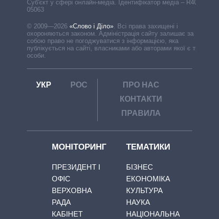
Cуб'єкт у сфері онлайн-медіа. Ідентифікатор медіа – R40-
05063
© 2009—2026
«Слово і Діло»
.
Всі права захищені і
охороняються законом. Адміністрація сайту залишає за
собою право не погоджуватися з інформацією, яка
публікується на сайті, власниками або авторами якої є треті
особи.
УКР
РОС
ПРО НАС
КОНТАКТИ
ПРАВИЛА
МОНІТОРИНГ
ТЕМАТИКИ
ПРЕЗИДЕНТ І
БІЗНЕС
ОФІС
ЕКОНОМІКА
ВЕРХОВНА
КУЛЬТУРА
РАДА
НАУКА
КАБІНЕТ
НАЦІОНАЛЬНА