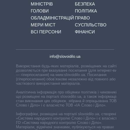
МІНІСТРІВ
БЕЗПЕКА
ГОЛОВИ
ПОЛІТИКА
ОБЛАДМІНІСТРАЦІЙ
ПРАВО
МЕРИ МІСТ
СУСПІЛЬСТВО
ВСІ ПЕРСОНИ
ФІНАНСИ
info@slovoidilo.ua
Використання будь-яких матеріалів, розміщених на сайті,
дозволяється при вказуванні посилання (для інтернет-видань
— гіперпосилання) на www.slovoidilo.ua. Посилання
(гіперпосилання) обов’язкове незалежно від повного або
часткового використання матеріалів.
Аналітична інформація про обіцянки політиків і чиновників,
що розміщені на порталі slovoidilo.ua, а також інформація про
стан виконання цих обіцянок, зібрана й опрацьована ТОВ «ІА
Слово і Діло» і є власністю ТОВ «ІА Слово і Діло».
Інфографіки, розміщені на порталі slovoidilo.ua, створені ГО
«Система народного контролю Слово і Діло» і є власністю
ГО «Система народного контролю Слово і Діло».
Матеріали, відмічені значками, публікуються на правах