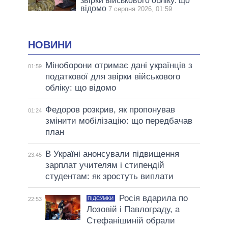
звірки військового обліку: що
відомо
7 серпня 2026, 01:59
НОВИНИ
Міноборони отримає дані українців з
01:59
податкової для звірки військового
обліку: що відомо
Федоров розкрив, як пропонував
01:24
змінити мобілізацію: що передбачав
план
В Україні анонсували підвищення
23:45
зарплат учителям і стипендій
студентам: як зростуть виплати
Росія вдарила по
ПІДСУМКИ
22:53
Лозовій і Павлограду, а
Стефанішиній обрали