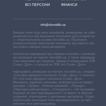
ВСІ ПЕРСОНИ
ФІНАНСИ
info@slovoidilo.ua
Використання будь-яких матеріалів, розміщених на сайті,
дозволяється при вказуванні посилання (для інтернет-видань
— гіперпосилання) на www.slovoidilo.ua. Посилання
(гіперпосилання) обов’язкове незалежно від повного або
часткового використання матеріалів.
Аналітична інформація про обіцянки політиків і чиновників,
що розміщені на порталі slovoidilo.ua, а також інформація про
стан виконання цих обіцянок, зібрана й опрацьована ТОВ «ІА
Слово і Діло» і є власністю ТОВ «ІА Слово і Діло».
Інфографіки, розміщені на порталі slovoidilo.ua, створені ГО
«Система народного контролю Слово і Діло» і є власністю
ГО «Система народного контролю Слово і Діло».
Матеріали, відмічені значками, публікуються на правах
реклами: «Промо», «Новини компаній», «Позиція»,
«Партнерський матеріал», «Спецпроєкт», «За підтримки».
Редакція не несе відповідальності за факти та оціночні
судження, оприлюднені у рекламних матеріалах. Згідно з
українським законодавством відповідальність за зміст
реклами несе рекламодавець.