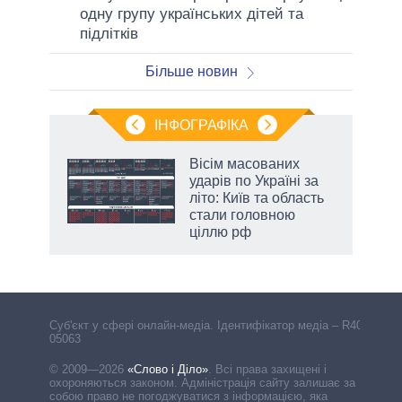
одну групу українських дітей та
підлітків
Більше новин
ІНФОГРАФІКА
Вісім масованих
ть
ударів по Україні за
літо: Київ та область
стали головною
ціллю рф
Cуб'єкт у сфері онлайн-медіа. Ідентифікатор медіа – R40-
05063
© 2009—2026
«Слово і Діло»
.
Всі права захищені і
охороняються законом. Адміністрація сайту залишає за
собою право не погоджуватися з інформацією, яка