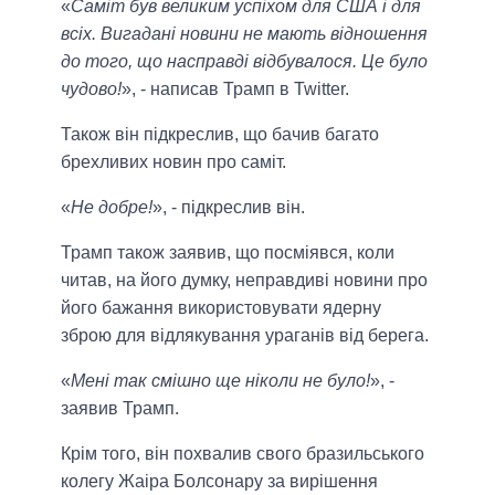
«
Саміт був великим успіхом для США і для
всіх. Вигадані новини не мають відношення
до того, що насправді відбувалося. Це було
чудово!
», - написав Трамп в Twitter.
Також він підкреслив, що бачив багато
брехливих новин про саміт.
«
Не добре!
», - підкреслив він.
Трамп також заявив, що посміявся, коли
читав, на його думку, неправдиві новини про
його бажання використовувати ядерну
зброю для відлякування ураганів від берега.
«
Мені так смішно ще ніколи не було!
», -
заявив Трамп.
Крім того, він похвалив свого бразильського
колегу Жаіра Болсонару за вирішення