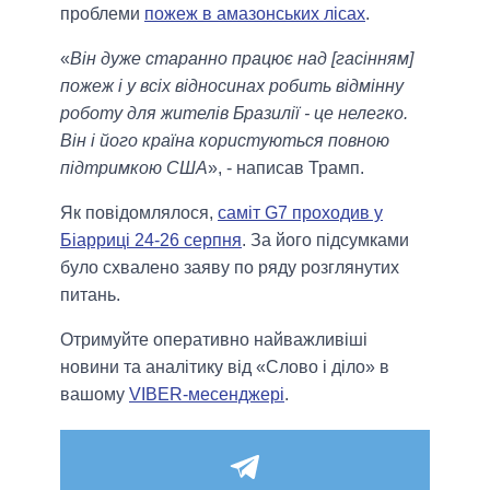
проблеми
пожеж в амазонських лісах
.
«
Він дуже старанно працює над [гасінням]
пожеж і у всіх відносинах робить відмінну
роботу для жителів Бразилії - це нелегко.
Він і його країна користуються повною
підтримкою США
», - написав Трамп.
Як повідомлялося,
саміт G7 проходив у
Біарриці 24-26 серпня
. За його підсумками
було схвалено заяву по ряду розглянутих
питань.
Отримуйте оперативно найважливіші
новини та аналітику від «Слово і діло» в
вашому
VIBER-месенджері
.