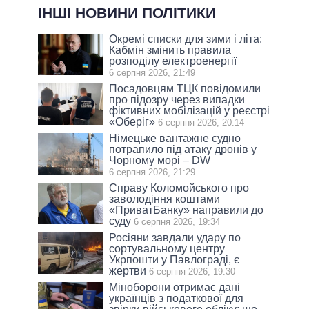
ІНШІ НОВИНИ ПОЛІТИКИ
Окремі списки для зими і літа:
Кабмін змінить правила
розподілу електроенергії
6 серпня 2026, 21:49
Посадовцям ТЦК повідомили
про підозру через випадки
фіктивних мобілізацій у реєстрі
«Оберіг»
6 серпня 2026, 20:14
Німецьке вантажне судно
потрапило під атаку дронів у
Чорному морі – DW
6 серпня 2026, 21:29
Справу Коломойського про
заволодіння коштами
«ПриватБанку» направили до
суду
6 серпня 2026, 19:34
Росіяни завдали удару по
сортувальному центру
Укрпошти у Павлограді, є
жертви
6 серпня 2026, 19:30
Міноборони отримає дані
українців з податкової для