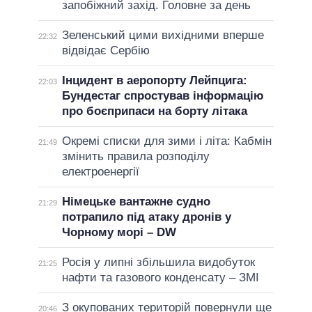
запобіжний захід. Головне за день
Зеленський цими вихідними вперше
22:32
відвідає Сербію
Інцидент в аеропорту Лейпцига:
22:03
Бундестаг спростував інформацію
про боєприпаси на борту літака
Окремі списки для зими і літа: Кабмін
21:49
змінить правила розподілу
електроенергії
Німецьке вантажне судно
21:29
потрапило під атаку дронів у
Чорному морі – DW
Росія у липні збільшила видобуток
21:25
нафти та газового конденсату – ЗМІ
З окупованих територій повернули ще
20:46