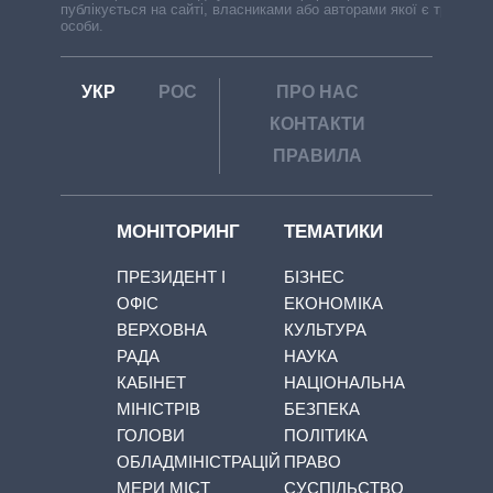
публікується на сайті, власниками або авторами якої є треті
особи.
УКР
РОС
ПРО НАС
КОНТАКТИ
ПРАВИЛА
МОНІТОРИНГ
ТЕМАТИКИ
ПРЕЗИДЕНТ І
БІЗНЕС
ОФІС
ЕКОНОМІКА
ВЕРХОВНА
КУЛЬТУРА
РАДА
НАУКА
КАБІНЕТ
НАЦІОНАЛЬНА
МІНІСТРІВ
БЕЗПЕКА
ГОЛОВИ
ПОЛІТИКА
ОБЛАДМІНІСТРАЦІЙ
ПРАВО
МЕРИ МІСТ
СУСПІЛЬСТВО