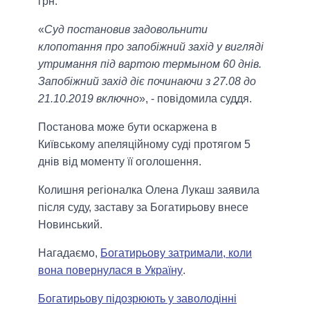
грн.
«
Суд постановив задовольнити
клопотання про запобіжний захід у вигляді
утримання під вартою термыном 60 днів.
Запобіжний захід діє починаючи з 27.08 до
21.10.2019 включно
», - повідомила суддя.
Постанова може бути оскаржена в
Київському апеляційному суді протягом 5
днів від моменту її оголошення.
Колишня регіоналка Олена Лукаш заявила
після суду, заставу за Богатирьову внесе
Новинський.
Нагадаємо,
Богатирьову затримали, коли
вона повернулася в Україну
.
Богатирьову підозрюють у заволодінні