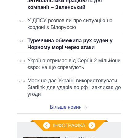
антибалістики працюють дві
компанії – Зеленський
У ДПСУ розповіли про ситуацію на
18:23
кордоні з Білоруссю
Туреччина обмежила рух суден у
18:12
Чорному морі через атаки
Україна отримає від Сербії 2 мільйони
18:01
євро: на що спрямують
Маск не дає Україні використовувати
17:34
Starlink для ударів по рф і закликає до
угоди
Більше новин
ІНФОГРАФІКА