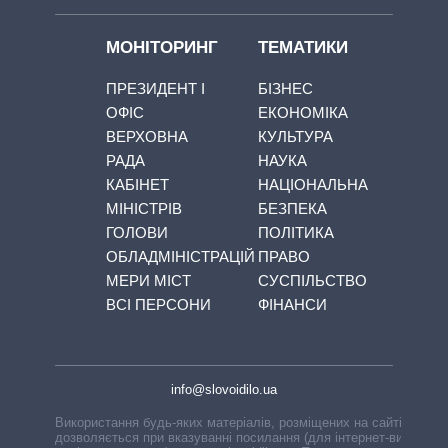
МОНІТОРИНГ
ТЕМАТИКИ
ПРЕЗИДЕНТ І
БІЗНЕС
ОФІС
ЕКОНОМІКА
ВЕРХОВНА
КУЛЬТУРА
РАДА
НАУКА
КАБІНЕТ
НАЦІОНАЛЬНА
МІНІСТРІВ
БЕЗПЕКА
ГОЛОВИ
ПОЛІТИКА
ОБЛАДМІНІСТРАЦІЙ
ПРАВО
МЕРИ МІСТ
СУСПІЛЬСТВО
ВСІ ПЕРСОНИ
ФІНАНСИ
info@slovoidilo.ua
Використання будь-яких матеріалів, розміщених на сайті,
дозволяється при вказуванні посилання (для інтернет-видань