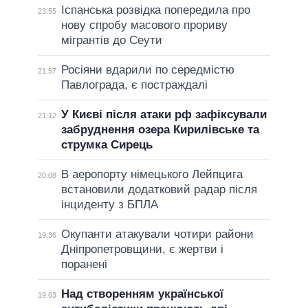
Іспанська розвідка попередила про
23:55
нову спробу масового прориву
мігрантів до Сеути
Росіяни вдарили по середмістю
21:57
Павлограда, є постраждалі
У Києві після атаки рф зафіксували
21:12
забруднення озера Кирилівське та
струмка Сирець
В аеропорту німецького Лейпцига
20:08
встановили додатковий радар після
інциденту з БПЛА
Окупанти атакували чотири райони
19:36
Дніпропетровщини, є жертви і
поранені
Над створенням української
19:03