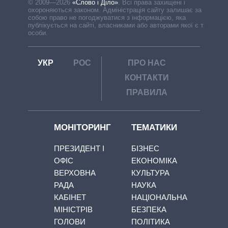
© 2009—2026
«Слово і Діло»
.
Всі права захищені і
охороняються законом. Адміністрація сайту залишає за
собою право не погоджуватися з інформацією, яка
публікується на сайті, власниками або авторами якої є треті
особи.
УКР
РОС
ПРО НАС
КОНТАКТИ
ПРАВИЛА
МОНІТОРИНГ
ТЕМАТИКИ
ПРЕЗИДЕНТ І
БІЗНЕС
ОФІС
ЕКОНОМІКА
ВЕРХОВНА
КУЛЬТУРА
РАДА
НАУКА
КАБІНЕТ
НАЦІОНАЛЬНА
МІНІСТРІВ
БЕЗПЕКА
ГОЛОВИ
ПОЛІТИКА