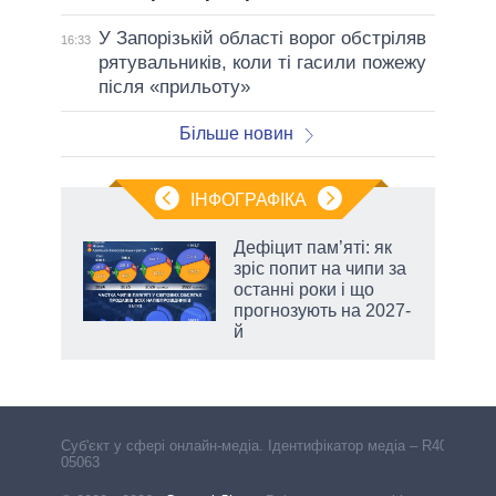
У Запорізькій області ворог обстріляв
16:33
рятувальників, коли ті гасили пожежу
після «прильоту»
Більше новин
ІНФОГРАФІКА
Дефіцит пам’яті: як
ть
зріс попит на чипи за
останні роки і що
прогнозують на 2027-
й
Cуб'єкт у сфері онлайн-медіа. Ідентифікатор медіа – R40-
05063