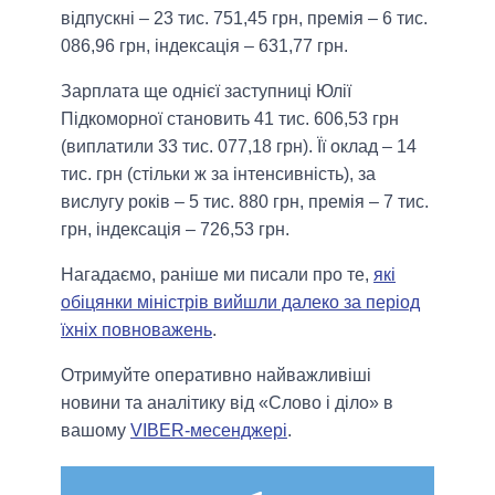
відпускні – 23 тис. 751,45 грн, премія – 6 тис.
086,96 грн, індексація – 631,77 грн.
Зарплата ще однієї заступниці Юлії
Підкоморної становить 41 тис. 606,53 грн
(виплатили 33 тис. 077,18 грн). Її оклад – 14
тис. грн (стільки ж за інтенсивність), за
вислугу років – 5 тис. 880 грн, премія – 7 тис.
грн, індексація – 726,53 грн.
Нагадаємо, раніше ми писали про те,
які
обіцянки міністрів вийшли далеко за період
їхніх повноважень
.
Отримуйте оперативно найважливіші
новини та аналітику від «Слово і діло» в
вашому
VIBER-месенджері
.