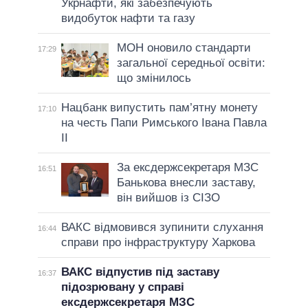
Укрнафти, які забезпечують
видобуток нафти та газу
МОН оновило стандарти
17:29
загальної середньої освіти:
що змінилось
Нацбанк випустить пам’ятну монету
17:10
на честь Папи Римського Івана Павла
II
За ексдержсекретаря МЗС
16:51
Банькова внесли заставу,
він вийшов із СІЗО
ВАКС відмовився зупинити слухання
16:44
справи про інфраструктуру Харкова
ВАКС відпустив під заставу
16:37
підозрювану у справі
ексдержсекретаря МЗС