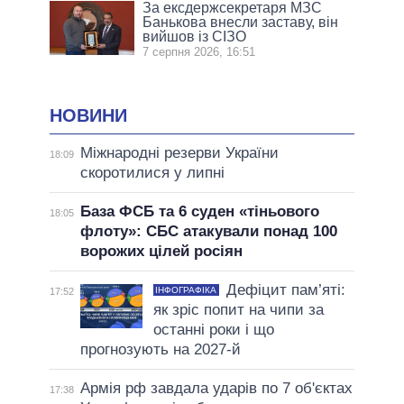
За ексдержсекретаря МЗС
Банькова внесли заставу, він
вийшов із СІЗО
7 серпня 2026, 16:51
НОВИНИ
Міжнародні резерви України
18:09
скоротилися у липні
База ФСБ та 6 суден «тіньового
18:05
флоту»: СБС атакували понад 100
ворожих цілей росіян
Дефіцит пам’яті:
ІНФОГРАФІКА
17:52
як зріс попит на чипи за
останні роки і що
прогнозують на 2027-й
Армія рф завдала ударів по 7 об'єктах
17:38