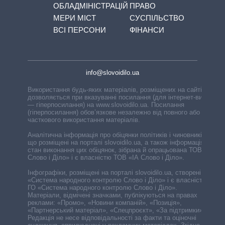
ОБЛАДМІНІСТРАЦІЙ
ПРАВО
МЕРИ МІСТ
СУСПІЛЬСТВО
ВСІ ПЕРСОНИ
ФІНАНСИ
info@slovoidilo.ua
Використання будь-яких матеріалів, розміщених на сайті,
дозволяється при вказуванні посилання (для інтернет-видань
— гіперпосилання) на www.slovoidilo.ua. Посилання
(гіперпосилання) обов’язкове незалежно від повного або
часткового використання матеріалів.
Аналітична інформація про обіцянки політиків і чиновників,
що розміщені на порталі slovoidilo.ua, а також інформація про
стан виконання цих обіцянок, зібрана й опрацьована ТОВ «ІА
Слово і Діло» і є власністю ТОВ «ІА Слово і Діло».
Інфографіки, розміщені на порталі slovoidilo.ua, створені ГО
«Система народного контролю Слово і Діло» і є власністю
ГО «Система народного контролю Слово і Діло».
Матеріали, відмічені значками, публікуються на правах
реклами: «Промо», «Новини компаній», «Позиція»,
«Партнерський матеріал», «Спецпроєкт», «За підтримки».
Редакція не несе відповідальності за факти та оціночні