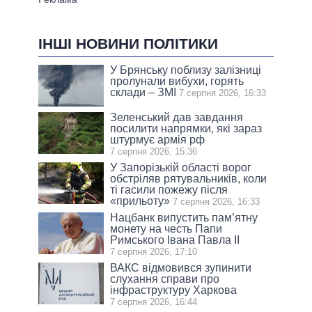
ІНШІ НОВИНИ ПОЛІТИКИ
У Брянську поблизу залізниці
пролунали вибухи, горять
склади – ЗМІ
7 серпня 2026, 16:33
Зеленський дав завдання
посилити напрямки, які зараз
штурмує армія рф
7 серпня 2026, 15:36
У Запорізькій області ворог
обстріляв рятувальників, коли
ті гасили пожежу після
«прильоту»
7 серпня 2026, 16:33
Нацбанк випустить пам’ятну
монету на честь Папи
Римського Івана Павла II
7 серпня 2026, 17:10
ВАКС відмовився зупинити
слухання справи про
інфраструктуру Харкова
7 серпня 2026, 16:44