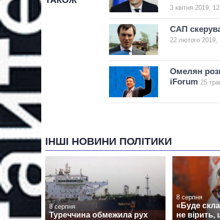
ТАКОЖ
3 квітня 2019, 12
САП скерув
22 лютого 2019, 
Омелян розк
iForum
25 тра
ІНШІ НОВИНИ ПОЛІТИКИ
8 серпня
«Буде скла
8 серпня
Туреччина обмежила рух
не вірить, 