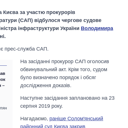
а Києва за участю прокурорів
ратури (САП) відбулося чергове судове
іністра інфраструктури України
Володимира
ні.
яє прес-служба САП.
Скільки картоплі
На засіданні прокурор САП оголосив
вирощували в
обвинувальний акт. Крім того, судом
Україні до і під час
зав
великої війни
було визначено порядок і обсяг
нок
дослідження доказів.
н –
Наступне засідання заплановано на 23
серпня 2019 року.
елян
Нагадаємо,
раніше Солом'янський
районний суд Києва закрив