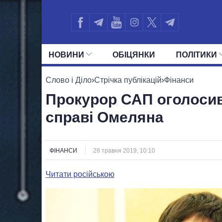
НОВИНИ
ОБIЦЯНКИ
ПОЛIТИКИ
УСІ ПОЛІТИКИ
ПРЕЗИДЕНТ І ОФ
Слово і Діло
›
Стрічка публікацій
›
Фінанси
Прокурор САП оголосив
справі Омеляна
ФІНАНСИ
28 травня 2019, 10:10
Читати російською