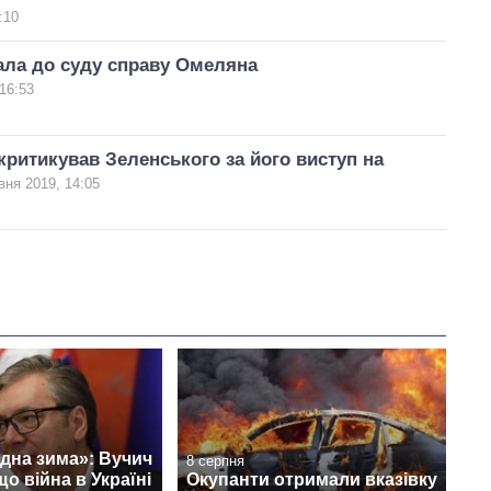
:10
ала до суду справу Омеляна
16:53
ритикував Зеленського за його виступ на
вня 2019, 14:05
дна зима»: Вучич
8 серпня
що війна в Україні
Окупанти отримали вказівку