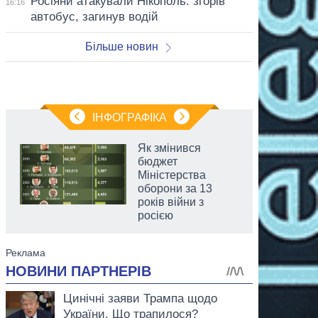
Росіяни атакували Нікополь: згорів
16:16
автобус, загинув водій
Більше новин
ІНФОГРАФІКА
Як змінився
бюджет
Міністерства
оборони за 13
років війни з
росією