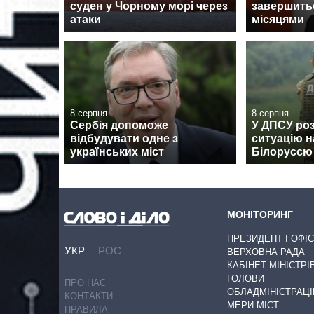
суден у Чорному морі через
завершить
атаки
місяцями
8 серпня
8 серпня
Сербія допоможе
У ДПСУ ро
відбудувати одне з
ситуацію н
українських міст
Білоруссю
МОНІТОРИНГ
ПРЕЗИДЕНТ І ОФІС
УКР
РОС
ВЕРХОВНА РАДА
КАБІНЕТ МІНІСТРІ
ГОЛОВИ
ПРО НАС
ОБЛАДМІНІСТРАЦІ
КОНТАКТИ
МЕРИ МІСТ
ПРАВИЛА