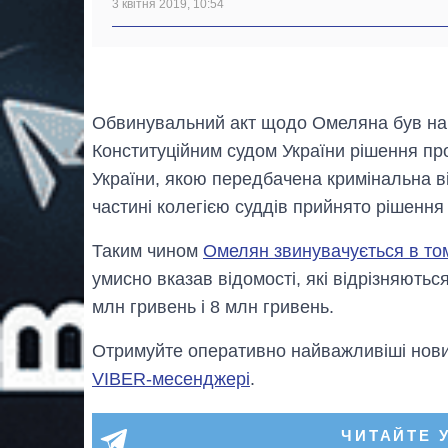
3 квітня 2019, 10:54
Обвинувальний акт щодо Омеляна був нап
Конституційним судом України рішення про
України, якою передбачена кримінальна ві
частині колегією суддів прийнято рішенн
Таким чином
Омелян звинувачується в том
умисно вказав відомості, які відрізняютьс
млн гривень і 8 млн гривень.
Отримуйте оперативно найважливіші новин
VIBER-месенджері
.
ЧИТАЙТЕ 