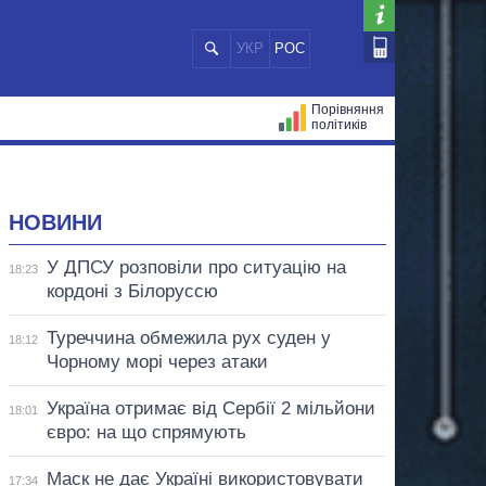
УКР
РОС
Порівняння
політиків
ЦІЙ
МЕРИ МІСТ
ВСІ ПЕРСОНИ
НОВИНИ
У ДПСУ розповіли про ситуацію на
18:23
кордоні з Білоруссю
Туреччина обмежила рух суден у
18:12
Чорному морі через атаки
Україна отримає від Сербії 2 мільйони
18:01
євро: на що спрямують
Маск не дає Україні використовувати
17:34