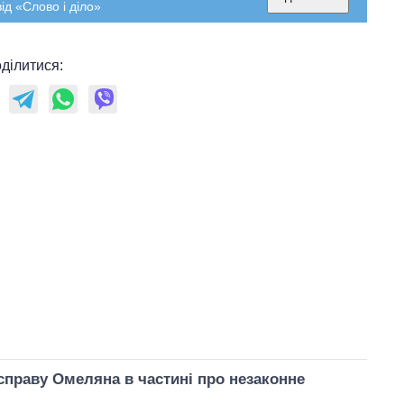
ід «Слово і діло»
ділитися:
справу Омеляна в частині про незаконне