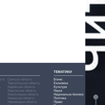
ТЕМАТИКИ
асть
Сумська область
Бізнес
Тернопільська область
Економіка
ь
Харківська область
Культура
Херсонська область
Наука
Хмельницька область
Національна безпека
Черкаська область
Політика
Чернівецька область
Право