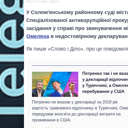
Фото «Слово і Діло».
У Солом'янському районному суді міст
Спеціалізованої антикорупційної проку
засідання у справі про звинувачення м
Омеляна
в недостовірному декларуван
Як пише «Слово і Діло», про це повідомл
Петренко так і не вка
у декларації відпочи
у Туреччині, а Омеля
перебування у США
Петренко не вказав у декларації за 2018 рік
вартість травневого відпочинку в Туреччині, Ом
передумав вносити до декларації витрати на
проживання в США.