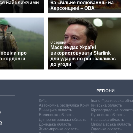
ся найближчими
на «вільне полювання» на
Херсонщині – ОВА
8 серпня
Маск не дає Україні
зповіли про
використовувати Starlink
а кордоні з
для ударів по рф і закликає
до угоди
РЕГІОНИ
Київ
Івано-Франківська обл
Автономна республіка Крим
Київська область
Вінницька область
Кіровоградська област
В
Волинська область
Луганська область
Дніпропетровська область
Львівська область
Й
Донецька область
Миколаївська область
Житомирська область
Одеська область