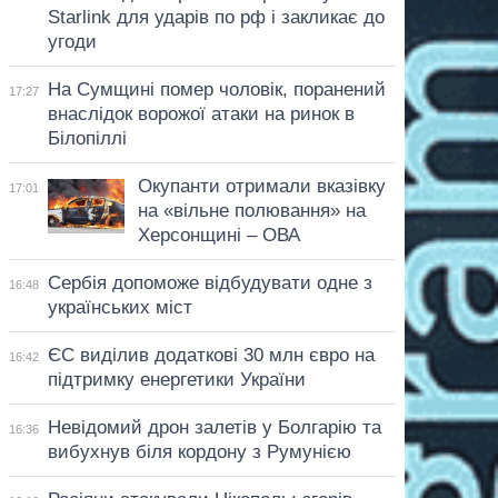
Starlink для ударів по рф і закликає до
угоди
На Сумщині помер чоловік, поранений
17:27
внаслідок ворожої атаки на ринок в
Білопіллі
Окупанти отримали вказівку
17:01
на «вільне полювання» на
Херсонщині – ОВА
Сербія допоможе відбудувати одне з
16:48
українських міст
ЄС виділив додаткові 30 млн євро на
16:42
підтримку енергетики України
Невідомий дрон залетів у Болгарію та
16:36
вибухнув біля кордону з Румунією